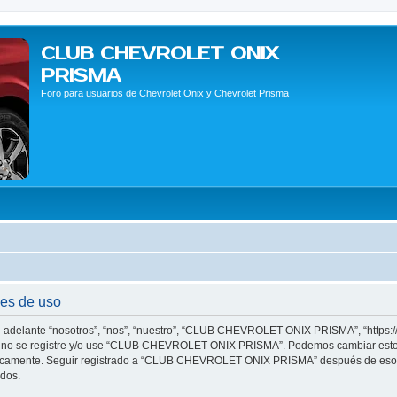
CLUB CHEVROLET ONIX
PRISMA
Foro para usuarios de Chevrolet Onix y Chevrolet Prisma
s de uso
elante “nosotros”, “nos”, “nuestro”, “CLUB CHEVROLET ONIX PRISMA”, “https://c
vor no se registre y/o use “CLUB CHEVROLET ONIX PRISMA”. Podemos cambiar estos
ódicamente. Seguir registrado a “CLUB CHEVROLET ONIX PRISMA” después de esos 
ados.