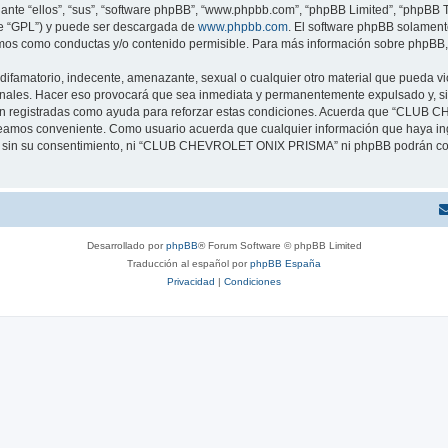
nte “ellos”, “sus”, “software phpBB”, “www.phpbb.com”, “phpBB Limited”, “phpBB Te
te “GPL”) y puede ser descargada de
www.phpbb.com
. El software phpBB solamente
os como conductas y/o contenido permisible. Para más información sobre phpBB, p
difamatorio, indecente, amenazante, sexual o cualquier otro material que pueda vi
es. Hacer eso provocará que sea inmediata y permanentemente expulsado y, si l
s son registradas como ayuda para reforzar estas condiciones. Acuerda que “CLUB 
creamos conveniente. Como usuario acuerda que cualquier información que haya 
te sin su consentimiento, ni “CLUB CHEVROLET ONIX PRISMA” ni phpBB podrán con
Desarrollado por
phpBB
® Forum Software © phpBB Limited
Traducción al español por
phpBB España
Privacidad
|
Condiciones