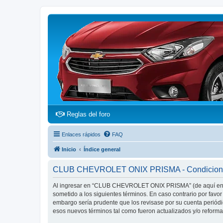
(Opens a new tab)
Reglas del foro
Enlaces rápidos
FAQ
Inicio
Índice general
CLUB CHEVROLET ONIX PRISMA - Condicione
Al ingresar en “CLUB CHEVROLET ONIX PRISMA” (de aquí en ad
sometido a los siguientes términos. En caso contrario por fa
embargo sería prudente que los revisase por su cuenta peri
esos nuevos términos tal como fueron actualizados y/o reform