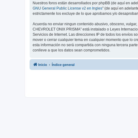
Nuestros foros están desarrollados por phpBB (de aquí en adela
GNU General Public License v2 en Ingles
” (de aquí en adelan
estrictamente los excluye de lo que aprobamos y/o desaprobam
Acuerda no enviar ningun contenido abusivo, obsceno, vulgar, 
CHEVROLET ONIX PRISMA” está instalado o Leyes Internacional
Servicios de Internet. Las direcciones IP de todos los envío
mover o cerrar cualquier tema en cualquier momento que lo 
esta información no será compartida con ninguna tercera par
conlleve a que los datos sean comprometidos.
Inicio
Índice general