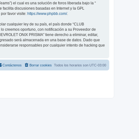
ams”) el cual es una solución de foros liberada bajo la “
 facilita discusiones basadas en Internet y la GPL
or favor visite:
https://www.phpbb.com/
.
olar cualquier ley de su país, el país donde “CLUB
o creemos oportuno, con notificación a su Proveedor de
CHEVROLET ONIX PRISMA” tiene derecho a eliminar, editar,
ingresado será almacenada en una base de datos. Dado que
siderarse responsables por cualquier intento de hacking que
Contáctenos
Borrar cookies
Todos los horarios son
UTC-03:00