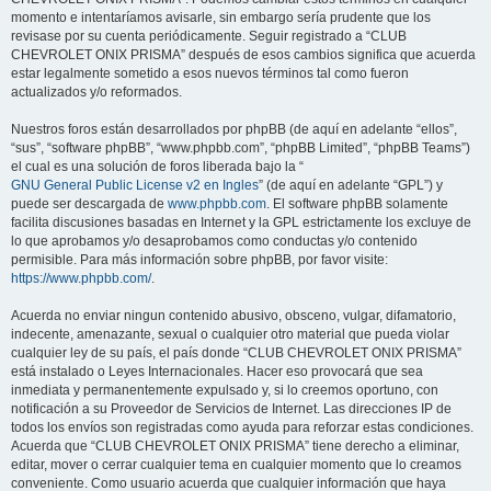
momento e intentaríamos avisarle, sin embargo sería prudente que los
revisase por su cuenta periódicamente. Seguir registrado a “CLUB
CHEVROLET ONIX PRISMA” después de esos cambios significa que acuerda
estar legalmente sometido a esos nuevos términos tal como fueron
actualizados y/o reformados.
Nuestros foros están desarrollados por phpBB (de aquí en adelante “ellos”,
“sus”, “software phpBB”, “www.phpbb.com”, “phpBB Limited”, “phpBB Teams”)
el cual es una solución de foros liberada bajo la “
GNU General Public License v2 en Ingles
” (de aquí en adelante “GPL”) y
puede ser descargada de
www.phpbb.com
. El software phpBB solamente
facilita discusiones basadas en Internet y la GPL estrictamente los excluye de
lo que aprobamos y/o desaprobamos como conductas y/o contenido
permisible. Para más información sobre phpBB, por favor visite:
https://www.phpbb.com/
.
Acuerda no enviar ningun contenido abusivo, obsceno, vulgar, difamatorio,
indecente, amenazante, sexual o cualquier otro material que pueda violar
cualquier ley de su país, el país donde “CLUB CHEVROLET ONIX PRISMA”
está instalado o Leyes Internacionales. Hacer eso provocará que sea
inmediata y permanentemente expulsado y, si lo creemos oportuno, con
notificación a su Proveedor de Servicios de Internet. Las direcciones IP de
todos los envíos son registradas como ayuda para reforzar estas condiciones.
Acuerda que “CLUB CHEVROLET ONIX PRISMA” tiene derecho a eliminar,
editar, mover o cerrar cualquier tema en cualquier momento que lo creamos
conveniente. Como usuario acuerda que cualquier información que haya