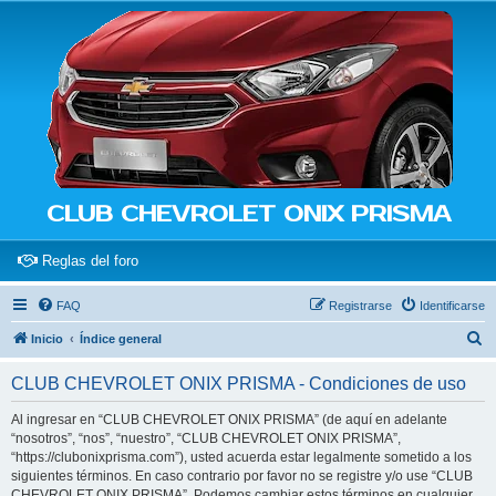
CLUB CHEVROLET ONIX PRISMA
(Opens a new tab)
Reglas del foro
FAQ
Registrarse
Identificarse
B
Inicio
Índice general
u
CLUB CHEVROLET ONIX PRISMA - Condiciones de uso
s
c
Al ingresar en “CLUB CHEVROLET ONIX PRISMA” (de aquí en adelante
“nosotros”, “nos”, “nuestro”, “CLUB CHEVROLET ONIX PRISMA”,
a
“https://clubonixprisma.com”), usted acuerda estar legalmente sometido a los
r
siguientes términos. En caso contrario por favor no se registre y/o use “CLUB
CHEVROLET ONIX PRISMA”. Podemos cambiar estos términos en cualquier