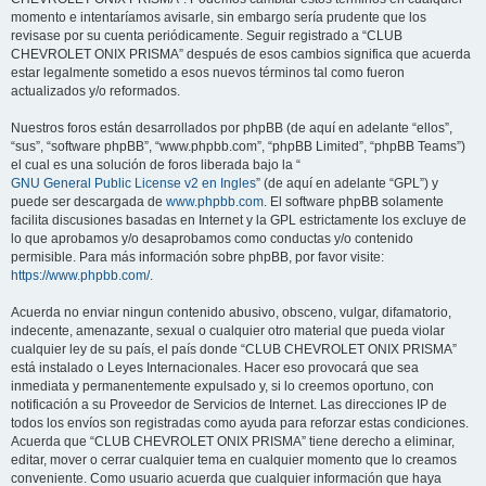
momento e intentaríamos avisarle, sin embargo sería prudente que los
revisase por su cuenta periódicamente. Seguir registrado a “CLUB
CHEVROLET ONIX PRISMA” después de esos cambios significa que acuerda
estar legalmente sometido a esos nuevos términos tal como fueron
actualizados y/o reformados.
Nuestros foros están desarrollados por phpBB (de aquí en adelante “ellos”,
“sus”, “software phpBB”, “www.phpbb.com”, “phpBB Limited”, “phpBB Teams”)
el cual es una solución de foros liberada bajo la “
GNU General Public License v2 en Ingles
” (de aquí en adelante “GPL”) y
puede ser descargada de
www.phpbb.com
. El software phpBB solamente
facilita discusiones basadas en Internet y la GPL estrictamente los excluye de
lo que aprobamos y/o desaprobamos como conductas y/o contenido
permisible. Para más información sobre phpBB, por favor visite:
https://www.phpbb.com/
.
Acuerda no enviar ningun contenido abusivo, obsceno, vulgar, difamatorio,
indecente, amenazante, sexual o cualquier otro material que pueda violar
cualquier ley de su país, el país donde “CLUB CHEVROLET ONIX PRISMA”
está instalado o Leyes Internacionales. Hacer eso provocará que sea
inmediata y permanentemente expulsado y, si lo creemos oportuno, con
notificación a su Proveedor de Servicios de Internet. Las direcciones IP de
todos los envíos son registradas como ayuda para reforzar estas condiciones.
Acuerda que “CLUB CHEVROLET ONIX PRISMA” tiene derecho a eliminar,
editar, mover o cerrar cualquier tema en cualquier momento que lo creamos
conveniente. Como usuario acuerda que cualquier información que haya