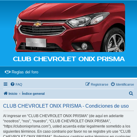
CLUB CHEVROLET ONIX PRISMA
(Opens a new tab)
Reglas del foro
FAQ
Registrarse
Identificarse
B
Inicio
Índice general
u
CLUB CHEVROLET ONIX PRISMA - Condiciones de uso
s
c
Al ingresar en “CLUB CHEVROLET ONIX PRISMA” (de aquí en adelante
“nosotros”, “nos”, “nuestro”, “CLUB CHEVROLET ONIX PRISMA”,
a
“https://clubonixprisma.com”), usted acuerda estar legalmente sometido a los
r
siguientes términos. En caso contrario por favor no se registre y/o use “CLUB
CHEVROLET ONIX PRISMA”. Podemos cambiar estos términos en cualquier