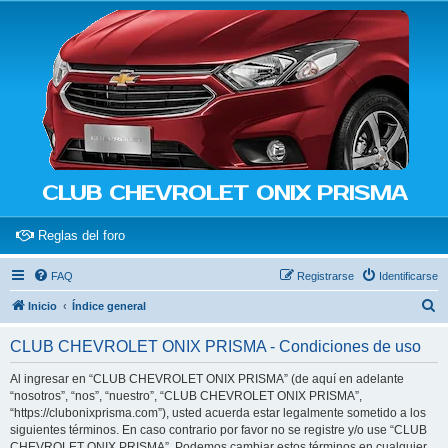
CLUB CHEVROLET ONIX PRISMA
(Opens a new tab)
Reglas del foro
FAQ
Registrarse
Identificarse
B
Inicio
Índice general
u
CLUB CHEVROLET ONIX PRISMA - Condiciones de uso
s
c
Al ingresar en “CLUB CHEVROLET ONIX PRISMA” (de aquí en adelante
“nosotros”, “nos”, “nuestro”, “CLUB CHEVROLET ONIX PRISMA”,
a
“https://clubonixprisma.com”), usted acuerda estar legalmente sometido a los
r
siguientes términos. En caso contrario por favor no se registre y/o use “CLUB
CHEVROLET ONIX PRISMA”. Podemos cambiar estos términos en cualquier