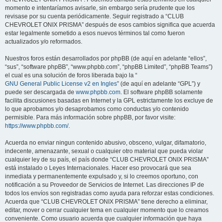
momento e intentaríamos avisarle, sin embargo sería prudente que los
revisase por su cuenta periódicamente. Seguir registrado a “CLUB
CHEVROLET ONIX PRISMA” después de esos cambios significa que acuerda
estar legalmente sometido a esos nuevos términos tal como fueron
actualizados y/o reformados.
Nuestros foros están desarrollados por phpBB (de aquí en adelante “ellos”,
“sus”, “software phpBB”, “www.phpbb.com”, “phpBB Limited”, “phpBB Teams”)
el cual es una solución de foros liberada bajo la “
GNU General Public License v2 en Ingles
” (de aquí en adelante “GPL”) y
puede ser descargada de
www.phpbb.com
. El software phpBB solamente
facilita discusiones basadas en Internet y la GPL estrictamente los excluye de
lo que aprobamos y/o desaprobamos como conductas y/o contenido
permisible. Para más información sobre phpBB, por favor visite:
https://www.phpbb.com/
.
Acuerda no enviar ningun contenido abusivo, obsceno, vulgar, difamatorio,
indecente, amenazante, sexual o cualquier otro material que pueda violar
cualquier ley de su país, el país donde “CLUB CHEVROLET ONIX PRISMA”
está instalado o Leyes Internacionales. Hacer eso provocará que sea
inmediata y permanentemente expulsado y, si lo creemos oportuno, con
notificación a su Proveedor de Servicios de Internet. Las direcciones IP de
todos los envíos son registradas como ayuda para reforzar estas condiciones.
Acuerda que “CLUB CHEVROLET ONIX PRISMA” tiene derecho a eliminar,
editar, mover o cerrar cualquier tema en cualquier momento que lo creamos
conveniente. Como usuario acuerda que cualquier información que haya