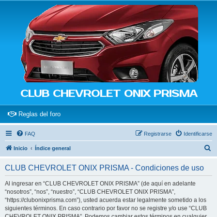
CLUB CHEVROLET ONIX PRISMA
(Opens a new tab)
Reglas del foro
FAQ
Registrarse
Identificarse
B
Inicio
Índice general
u
CLUB CHEVROLET ONIX PRISMA - Condiciones de uso
s
c
Al ingresar en “CLUB CHEVROLET ONIX PRISMA” (de aquí en adelante
“nosotros”, “nos”, “nuestro”, “CLUB CHEVROLET ONIX PRISMA”,
a
“https://clubonixprisma.com”), usted acuerda estar legalmente sometido a los
r
siguientes términos. En caso contrario por favor no se registre y/o use “CLUB
CHEVROLET ONIX PRISMA”. Podemos cambiar estos términos en cualquier