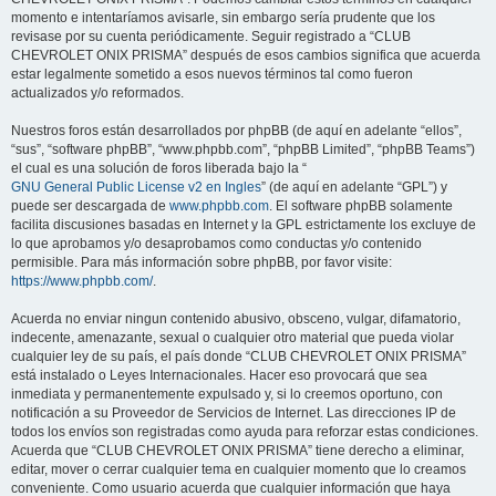
momento e intentaríamos avisarle, sin embargo sería prudente que los
revisase por su cuenta periódicamente. Seguir registrado a “CLUB
CHEVROLET ONIX PRISMA” después de esos cambios significa que acuerda
estar legalmente sometido a esos nuevos términos tal como fueron
actualizados y/o reformados.
Nuestros foros están desarrollados por phpBB (de aquí en adelante “ellos”,
“sus”, “software phpBB”, “www.phpbb.com”, “phpBB Limited”, “phpBB Teams”)
el cual es una solución de foros liberada bajo la “
GNU General Public License v2 en Ingles
” (de aquí en adelante “GPL”) y
puede ser descargada de
www.phpbb.com
. El software phpBB solamente
facilita discusiones basadas en Internet y la GPL estrictamente los excluye de
lo que aprobamos y/o desaprobamos como conductas y/o contenido
permisible. Para más información sobre phpBB, por favor visite:
https://www.phpbb.com/
.
Acuerda no enviar ningun contenido abusivo, obsceno, vulgar, difamatorio,
indecente, amenazante, sexual o cualquier otro material que pueda violar
cualquier ley de su país, el país donde “CLUB CHEVROLET ONIX PRISMA”
está instalado o Leyes Internacionales. Hacer eso provocará que sea
inmediata y permanentemente expulsado y, si lo creemos oportuno, con
notificación a su Proveedor de Servicios de Internet. Las direcciones IP de
todos los envíos son registradas como ayuda para reforzar estas condiciones.
Acuerda que “CLUB CHEVROLET ONIX PRISMA” tiene derecho a eliminar,
editar, mover o cerrar cualquier tema en cualquier momento que lo creamos
conveniente. Como usuario acuerda que cualquier información que haya