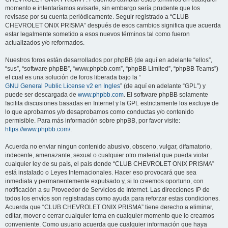
momento e intentaríamos avisarle, sin embargo sería prudente que los
revisase por su cuenta periódicamente. Seguir registrado a “CLUB
CHEVROLET ONIX PRISMA” después de esos cambios significa que acuerda
estar legalmente sometido a esos nuevos términos tal como fueron
actualizados y/o reformados.
Nuestros foros están desarrollados por phpBB (de aquí en adelante “ellos”,
“sus”, “software phpBB”, “www.phpbb.com”, “phpBB Limited”, “phpBB Teams”)
el cual es una solución de foros liberada bajo la “
GNU General Public License v2 en Ingles
” (de aquí en adelante “GPL”) y
puede ser descargada de
www.phpbb.com
. El software phpBB solamente
facilita discusiones basadas en Internet y la GPL estrictamente los excluye de
lo que aprobamos y/o desaprobamos como conductas y/o contenido
permisible. Para más información sobre phpBB, por favor visite:
https://www.phpbb.com/
.
Acuerda no enviar ningun contenido abusivo, obsceno, vulgar, difamatorio,
indecente, amenazante, sexual o cualquier otro material que pueda violar
cualquier ley de su país, el país donde “CLUB CHEVROLET ONIX PRISMA”
está instalado o Leyes Internacionales. Hacer eso provocará que sea
inmediata y permanentemente expulsado y, si lo creemos oportuno, con
notificación a su Proveedor de Servicios de Internet. Las direcciones IP de
todos los envíos son registradas como ayuda para reforzar estas condiciones.
Acuerda que “CLUB CHEVROLET ONIX PRISMA” tiene derecho a eliminar,
editar, mover o cerrar cualquier tema en cualquier momento que lo creamos
conveniente. Como usuario acuerda que cualquier información que haya