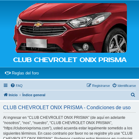
CLUB CHEVROLET ONIX PRISMA
(Opens a new tab)
Reglas del foro
FAQ
Registrarse
Identificarse
B
Inicio
Índice general
u
CLUB CHEVROLET ONIX PRISMA - Condiciones de uso
s
c
Al ingresar en “CLUB CHEVROLET ONIX PRISMA” (de aquí en adelante
“nosotros”, “nos”, “nuestro”, “CLUB CHEVROLET ONIX PRISMA”,
a
“https://clubonixprisma.com”), usted acuerda estar legalmente sometido a los
r
siguientes términos. En caso contrario por favor no se registre y/o use “CLUB
CHEVROLET ONIX PRISMA”. Podemos cambiar estos términos en cualquier