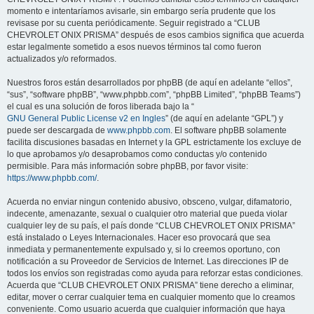
momento e intentaríamos avisarle, sin embargo sería prudente que los
revisase por su cuenta periódicamente. Seguir registrado a “CLUB
CHEVROLET ONIX PRISMA” después de esos cambios significa que acuerda
estar legalmente sometido a esos nuevos términos tal como fueron
actualizados y/o reformados.
Nuestros foros están desarrollados por phpBB (de aquí en adelante “ellos”,
“sus”, “software phpBB”, “www.phpbb.com”, “phpBB Limited”, “phpBB Teams”)
el cual es una solución de foros liberada bajo la “
GNU General Public License v2 en Ingles
” (de aquí en adelante “GPL”) y
puede ser descargada de
www.phpbb.com
. El software phpBB solamente
facilita discusiones basadas en Internet y la GPL estrictamente los excluye de
lo que aprobamos y/o desaprobamos como conductas y/o contenido
permisible. Para más información sobre phpBB, por favor visite:
https://www.phpbb.com/
.
Acuerda no enviar ningun contenido abusivo, obsceno, vulgar, difamatorio,
indecente, amenazante, sexual o cualquier otro material que pueda violar
cualquier ley de su país, el país donde “CLUB CHEVROLET ONIX PRISMA”
está instalado o Leyes Internacionales. Hacer eso provocará que sea
inmediata y permanentemente expulsado y, si lo creemos oportuno, con
notificación a su Proveedor de Servicios de Internet. Las direcciones IP de
todos los envíos son registradas como ayuda para reforzar estas condiciones.
Acuerda que “CLUB CHEVROLET ONIX PRISMA” tiene derecho a eliminar,
editar, mover o cerrar cualquier tema en cualquier momento que lo creamos
conveniente. Como usuario acuerda que cualquier información que haya