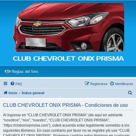
CLUB CHEVROLET ONIX PRISMA
(Opens a new tab)
Reglas del foro
FAQ
Registrarse
Identificarse
B
Inicio
Índice general
u
CLUB CHEVROLET ONIX PRISMA - Condiciones de uso
s
c
Al ingresar en “CLUB CHEVROLET ONIX PRISMA” (de aquí en adelante
“nosotros”, “nos”, “nuestro”, “CLUB CHEVROLET ONIX PRISMA”,
a
“https://clubonixprisma.com”), usted acuerda estar legalmente sometido a los
r
siguientes términos. En caso contrario por favor no se registre y/o use “CLUB
CHEVROLET ONIX PRISMA”. Podemos cambiar estos términos en cualquier