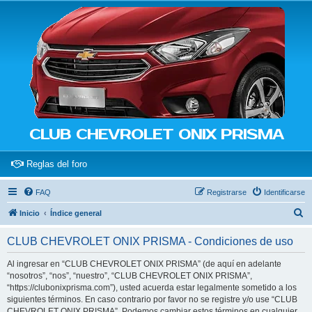
CLUB CHEVROLET ONIX PRISMA
(Opens a new tab)
Reglas del foro
FAQ
Registrarse
Identificarse
B
Inicio
Índice general
u
CLUB CHEVROLET ONIX PRISMA - Condiciones de uso
s
c
Al ingresar en “CLUB CHEVROLET ONIX PRISMA” (de aquí en adelante
“nosotros”, “nos”, “nuestro”, “CLUB CHEVROLET ONIX PRISMA”,
a
“https://clubonixprisma.com”), usted acuerda estar legalmente sometido a los
r
siguientes términos. En caso contrario por favor no se registre y/o use “CLUB
CHEVROLET ONIX PRISMA”. Podemos cambiar estos términos en cualquier