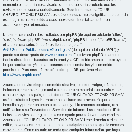
momento e intentaríamos avisarle, sin embargo sería prudente que los
revisase por su cuenta periódicamente. Seguir registrado a “CLUB
CHEVROLET ONIX PRISMA” después de esos cambios significa que acuerda
estar legalmente sometido a esos nuevos términos tal como fueron
actualizados y/o reformados.
Nuestros foros están desarrollados por phpBB (de aquí en adelante “ellos”,
“sus”, “software phpBB”, “www.phpbb.com”, “phpBB Limited”, “phpBB Teams”)
el cual es una solución de foros liberada bajo la “
GNU General Public License v2 en Ingles
” (de aquí en adelante “GPL”) y
puede ser descargada de
www.phpbb.com
. El software phpBB solamente
facilita discusiones basadas en Internet y la GPL estrictamente los excluye de
lo que aprobamos y/o desaprobamos como conductas y/o contenido
permisible. Para más información sobre phpBB, por favor visite:
https://www.phpbb.com/
.
Acuerda no enviar ningun contenido abusivo, obsceno, vulgar, difamatorio,
indecente, amenazante, sexual o cualquier otro material que pueda violar
cualquier ley de su país, el país donde “CLUB CHEVROLET ONIX PRISMA”
está instalado o Leyes Internacionales. Hacer eso provocará que sea
inmediata y permanentemente expulsado y, si lo creemos oportuno, con
notificación a su Proveedor de Servicios de Internet. Las direcciones IP de
todos los envíos son registradas como ayuda para reforzar estas condiciones.
Acuerda que “CLUB CHEVROLET ONIX PRISMA” tiene derecho a eliminar,
editar, mover o cerrar cualquier tema en cualquier momento que lo creamos
conveniente. Como usuario acuerda que cualquier información que haya