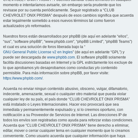
momento e intentaríamos avisarle, sin embargo sería prudente que los
revisase por su cuenta periódicamente. Seguir registrado a “CLUB
CHEVROLET ONIX PRISMA” después de esos cambios significa que acuerda
estar legalmente sometido a esos nuevos términos tal como fueron
actualizados y/o reformados.
Nuestros foros están desarrollados por phpBB (de aquí en adelante “ellos”,
“sus”, “software phpBB”, “www.phpbb.com”, “phpBB Limited”, “phpBB Teams”)
el cual es una solución de foros liberada bajo la “
GNU General Public License v2 en Ingles
” (de aquí en adelante “GPL”) y
puede ser descargada de
www.phpbb.com
. El software phpBB solamente
facilita discusiones basadas en Internet y la GPL estrictamente los excluye de
lo que aprobamos y/o desaprobamos como conductas y/o contenido
permisible. Para más información sobre phpBB, por favor visite:
https://www.phpbb.com/
.
Acuerda no enviar ningun contenido abusivo, obsceno, vulgar, difamatorio,
indecente, amenazante, sexual o cualquier otro material que pueda violar
cualquier ley de su país, el país donde “CLUB CHEVROLET ONIX PRISMA”
está instalado o Leyes Internacionales. Hacer eso provocará que sea
inmediata y permanentemente expulsado y, si lo creemos oportuno, con
notificación a su Proveedor de Servicios de Internet. Las direcciones IP de
todos los envíos son registradas como ayuda para reforzar estas condiciones.
Acuerda que “CLUB CHEVROLET ONIX PRISMA” tiene derecho a eliminar,
editar, mover o cerrar cualquier tema en cualquier momento que lo creamos
conveniente. Como usuario acuerda que cualquier información que haya