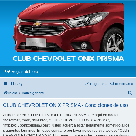
CLUB CHEVROLET ONIX PRISMA
(Opens a new tab)
Reglas del foro
FAQ
Registrarse
Identificarse
B
Inicio
Índice general
u
CLUB CHEVROLET ONIX PRISMA - Condiciones de uso
s
c
Al ingresar en “CLUB CHEVROLET ONIX PRISMA” (de aquí en adelante
“nosotros”, “nos”, “nuestro”, “CLUB CHEVROLET ONIX PRISMA”,
a
“https://clubonixprisma.com”), usted acuerda estar legalmente sometido a los
r
siguientes términos. En caso contrario por favor no se registre y/o use “CLUB
CHEVROLET ONIX PRISMA”. Podemos cambiar estos términos en cualquier