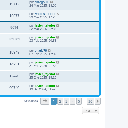
por
dldiegouru
19712
24 Mar 2025, 13:38
por
Andres_plusLT
19977
23 Mar 2025, 17:28
por
javier_tejedor
8694
22 Mar 2025, 02:38
por
javier_tejedor
139189
23 Feb 2025, 20:55
por
charly79
19348
07 Feb 2025, 17:02
por
javier_tejedor
14231
31 Ene 2025, 01:32
por
javier_tejedor
12440
25 Ene 2025, 15:15
por
javier_tejedor
60740
13 Dic 2024, 01:42
Página
1
de
30
1
2
3
4
5
30
Siguiente
738 temas
…
Ir a