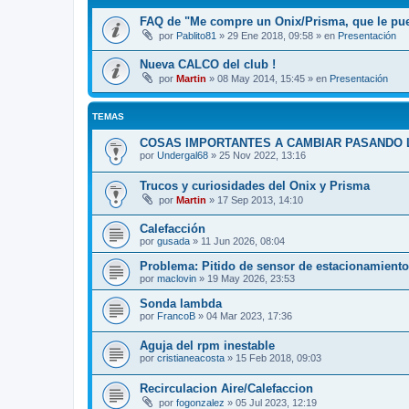
FAQ de "Me compre un Onix/Prisma, que le pu
por
Pablito81
»
29 Ene 2018, 09:58
» en
Presentación
Nueva CALCO del club !
por
Martin
»
08 May 2014, 15:45
» en
Presentación
TEMAS
COSAS IMPORTANTES A CAMBIAR PASANDO L
por
Undergal68
»
25 Nov 2022, 13:16
Trucos y curiosidades del Onix y Prisma
por
Martin
»
17 Sep 2013, 14:10
Calefacción
por
gusada
»
11 Jun 2026, 08:04
Problema: Pitido de sensor de estacionamient
por
maclovin
»
19 May 2026, 23:53
Sonda lambda
por
FrancoB
»
04 Mar 2023, 17:36
Aguja del rpm inestable
por
cristianeacosta
»
15 Feb 2018, 09:03
Recirculacion Aire/Calefaccion
por
fogonzalez
»
05 Jul 2023, 12:19