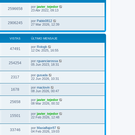
por
javier_tejedor
2596658
23 Abr 2022, 09:13
por
Pablo0812
2906245
27 Mar 2026, 12:39
VISTAS
ÚLTIMO MENSAJE
por
Rologb
47491
12 Dic 2025, 16:55
por
rguanciarossa
254254
05 Jun 2023, 18:31
por
gusada
2317
22 Jun 2026, 10:31
por
maclovin
1678
08 Jun 2026, 00:47
por
javier_tejedor
25658
08 Mar 2026, 00:32
por
javier_tejedor
15501
22 Feb 2026, 12:48
por
Maxialfajor87
33746
04 Feb 2026, 19:03