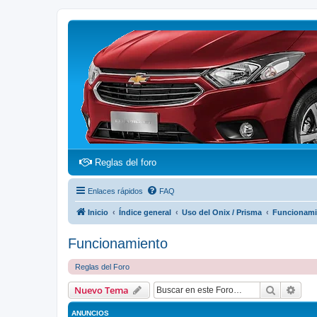
(Opens a new tab)
Reglas del foro
Enlaces rápidos
FAQ
Inicio
Índice general
Uso del Onix / Prisma
Funcionami
Funcionamiento
Reglas del Foro
Buscar
Bús
Nuevo Tema
ANUNCIOS