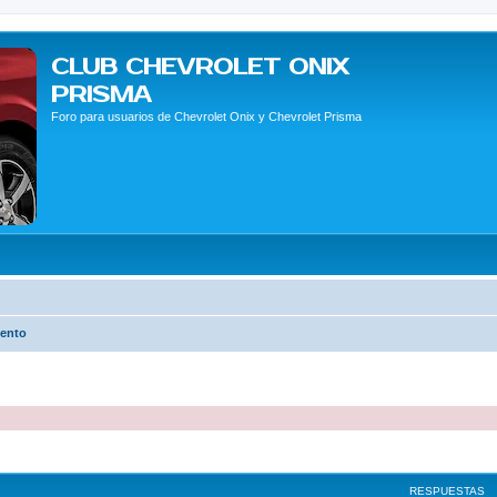
CLUB CHEVROLET ONIX
PRISMA
Foro para usuarios de Chevrolet Onix y Chevrolet Prisma
ento
queda avanzada
RESPUESTAS