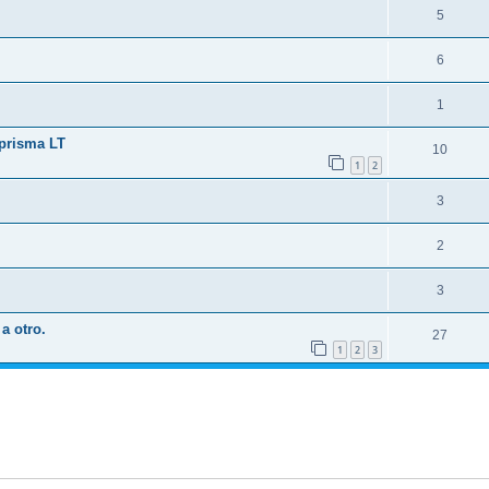
5
6
1
 prisma LT
10
1
2
3
2
3
a otro.
27
1
2
3