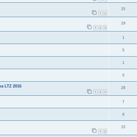
15
1
2
29
1
2
3
1
5
1
5
ma LTZ 2016
28
1
2
3
7
8
15
1
2