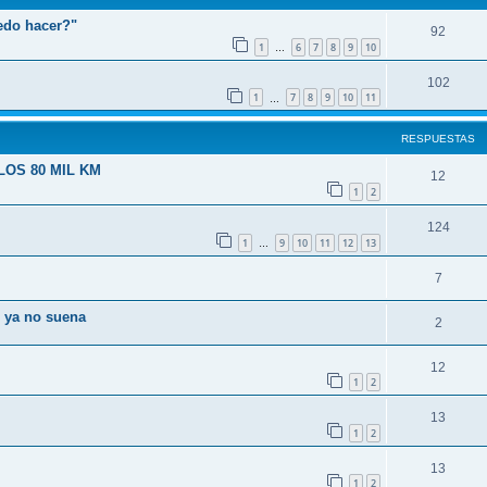
edo hacer?"
92
1
6
7
8
9
10
…
102
1
7
8
9
10
11
…
RESPUESTAS
OS 80 MIL KM
12
1
2
124
1
9
10
11
12
13
…
7
o ya no suena
2
12
1
2
13
1
2
13
1
2