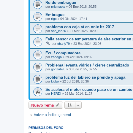
Ruido embrague
por
prismaolx
»
06 Ene 2018, 20:55
Embrague
por
rfgc
»
04 Dic 2024, 17:41
problema con caja at en onix ltz 2017
por
san_leo26
»
21 Mar 2025, 16:00
Falla sensor de temperatura de aire exterior en
por
charly79
»
23 Ene 2024, 23:06
Ecu / computadora
por
zanaga
»
29 Abr 2024, 09:02
Problema levanta vidrios / cierre centralizado
por
gonzab95
»
30 Ene 2025, 07:55
problema luz del tablero se prende y apaga
por
kiubo
»
22 Jul 2018, 20:36
Se acelera el motor cuando paso de un cambio 
por
HERDI
»
29 Mar 2014, 11:27
Nuevo Tema
Volver a Índice general
PERMISOS DEL FORO