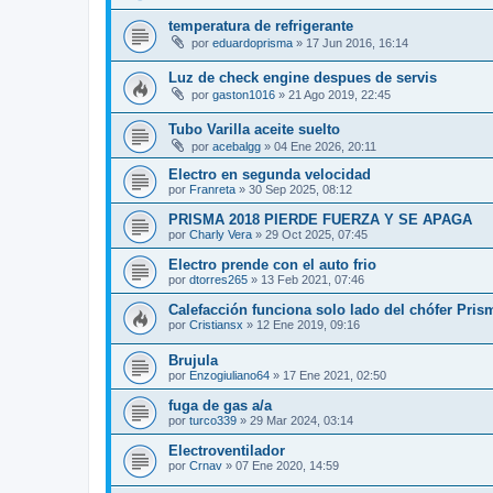
temperatura de refrigerante
por
eduardoprisma
»
17 Jun 2016, 16:14
Luz de check engine despues de servis
por
gaston1016
»
21 Ago 2019, 22:45
Tubo Varilla aceite suelto
por
acebalgg
»
04 Ene 2026, 20:11
Electro en segunda velocidad
por
Franreta
»
30 Sep 2025, 08:12
PRISMA 2018 PIERDE FUERZA Y SE APAGA
por
Charly Vera
»
29 Oct 2025, 07:45
Electro prende con el auto frio
por
dtorres265
»
13 Feb 2021, 07:46
Calefacción funciona solo lado del chófer Pris
por
Cristiansx
»
12 Ene 2019, 09:16
Brujula
por
Enzogiuliano64
»
17 Ene 2021, 02:50
fuga de gas a/a
por
turco339
»
29 Mar 2024, 03:14
Electroventilador
por
Crnav
»
07 Ene 2020, 14:59