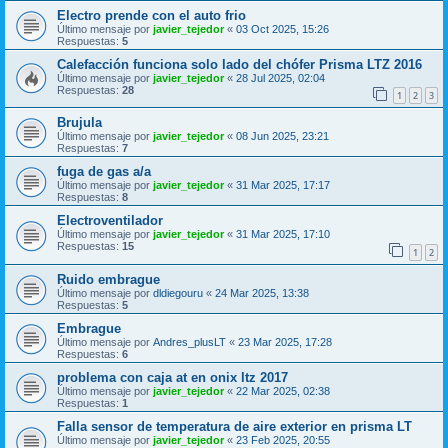
Electro prende con el auto frio
Último mensaje por
javier_tejedor
«
03 Oct 2025, 15:26
Respuestas:
5
Calefacción funciona solo lado del chófer Prisma LTZ 2016
Último mensaje por
javier_tejedor
«
28 Jul 2025, 02:04
Respuestas:
28
1
2
3
Brujula
Último mensaje por
javier_tejedor
«
08 Jun 2025, 23:21
Respuestas:
7
fuga de gas a/a
Último mensaje por
javier_tejedor
«
31 Mar 2025, 17:17
Respuestas:
8
Electroventilador
Último mensaje por
javier_tejedor
«
31 Mar 2025, 17:10
Respuestas:
15
1
2
Ruido embrague
Último mensaje por
dldiegouru
«
24 Mar 2025, 13:38
Respuestas:
5
Embrague
Último mensaje por
Andres_plusLT
«
23 Mar 2025, 17:28
Respuestas:
6
problema con caja at en onix ltz 2017
Último mensaje por
javier_tejedor
«
22 Mar 2025, 02:38
Respuestas:
1
Falla sensor de temperatura de aire exterior en prisma LT
Último mensaje por
javier_tejedor
«
23 Feb 2025, 20:55