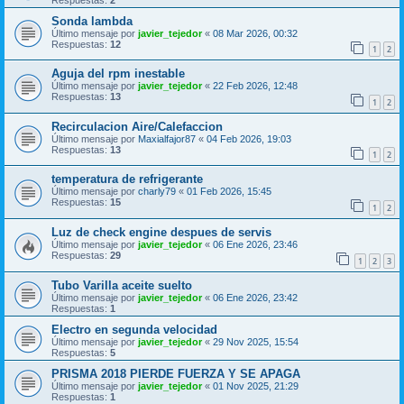
Sonda lambda
Último mensaje por
javier_tejedor
«
08 Mar 2026, 00:32
Respuestas:
12
1
2
Aguja del rpm inestable
Último mensaje por
javier_tejedor
«
22 Feb 2026, 12:48
Respuestas:
13
1
2
Recirculacion Aire/Calefaccion
Último mensaje por
Maxialfajor87
«
04 Feb 2026, 19:03
Respuestas:
13
1
2
temperatura de refrigerante
Último mensaje por
charly79
«
01 Feb 2026, 15:45
Respuestas:
15
1
2
Luz de check engine despues de servis
Último mensaje por
javier_tejedor
«
06 Ene 2026, 23:46
Respuestas:
29
1
2
3
Tubo Varilla aceite suelto
Último mensaje por
javier_tejedor
«
06 Ene 2026, 23:42
Respuestas:
1
Electro en segunda velocidad
Último mensaje por
javier_tejedor
«
29 Nov 2025, 15:54
Respuestas:
5
PRISMA 2018 PIERDE FUERZA Y SE APAGA
Último mensaje por
javier_tejedor
«
01 Nov 2025, 21:29
Respuestas:
1