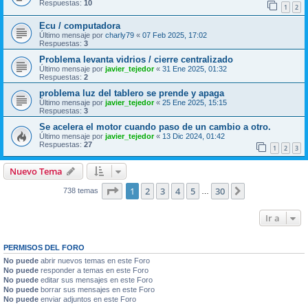
Respuestas:
10
1
2
Ecu / computadora
Último mensaje por
charly79
«
07 Feb 2025, 17:02
Respuestas:
3
Problema levanta vidrios / cierre centralizado
Último mensaje por
javier_tejedor
«
31 Ene 2025, 01:32
Respuestas:
2
problema luz del tablero se prende y apaga
Último mensaje por
javier_tejedor
«
25 Ene 2025, 15:15
Respuestas:
3
Se acelera el motor cuando paso de un cambio a otro.
Último mensaje por
javier_tejedor
«
13 Dic 2024, 01:42
Respuestas:
27
1
2
3
Nuevo Tema
Página
1
de
30
1
2
3
4
5
30
Siguiente
738 temas
…
Ir a
PERMISOS DEL FORO
No puede
abrir nuevos temas en este Foro
No puede
responder a temas en este Foro
No puede
editar sus mensajes en este Foro
No puede
borrar sus mensajes en este Foro
No puede
enviar adjuntos en este Foro