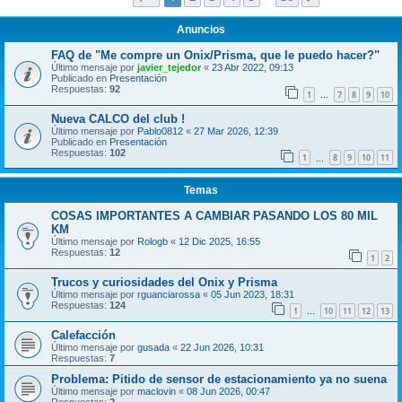
Anuncios
FAQ de "Me compre un Onix/Prisma, que le puedo hacer?"
Último mensaje por
javier_tejedor
«
23 Abr 2022, 09:13
Publicado en
Presentación
Respuestas:
92
1
7
8
9
10
…
Nueva CALCO del club !
Último mensaje por
Pablo0812
«
27 Mar 2026, 12:39
Publicado en
Presentación
Respuestas:
102
1
8
9
10
11
…
Temas
COSAS IMPORTANTES A CAMBIAR PASANDO LOS 80 MIL
KM
Último mensaje por
Rologb
«
12 Dic 2025, 16:55
Respuestas:
12
1
2
Trucos y curiosidades del Onix y Prisma
Último mensaje por
rguanciarossa
«
05 Jun 2023, 18:31
Respuestas:
124
1
10
11
12
13
…
Calefacción
Último mensaje por
gusada
«
22 Jun 2026, 10:31
Respuestas:
7
Problema: Pitido de sensor de estacionamiento ya no suena
Último mensaje por
maclovin
«
08 Jun 2026, 00:47
Respuestas:
2