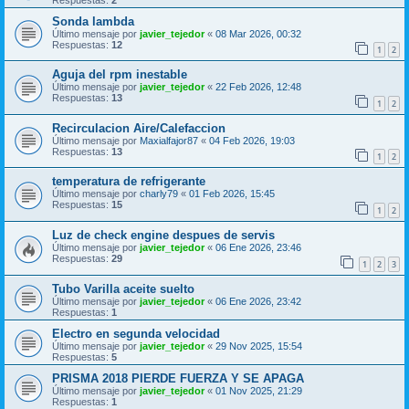
Sonda lambda
Último mensaje por
javier_tejedor
«
08 Mar 2026, 00:32
Respuestas:
12
1
2
Aguja del rpm inestable
Último mensaje por
javier_tejedor
«
22 Feb 2026, 12:48
Respuestas:
13
1
2
Recirculacion Aire/Calefaccion
Último mensaje por
Maxialfajor87
«
04 Feb 2026, 19:03
Respuestas:
13
1
2
temperatura de refrigerante
Último mensaje por
charly79
«
01 Feb 2026, 15:45
Respuestas:
15
1
2
Luz de check engine despues de servis
Último mensaje por
javier_tejedor
«
06 Ene 2026, 23:46
Respuestas:
29
1
2
3
Tubo Varilla aceite suelto
Último mensaje por
javier_tejedor
«
06 Ene 2026, 23:42
Respuestas:
1
Electro en segunda velocidad
Último mensaje por
javier_tejedor
«
29 Nov 2025, 15:54
Respuestas:
5
PRISMA 2018 PIERDE FUERZA Y SE APAGA
Último mensaje por
javier_tejedor
«
01 Nov 2025, 21:29
Respuestas:
1