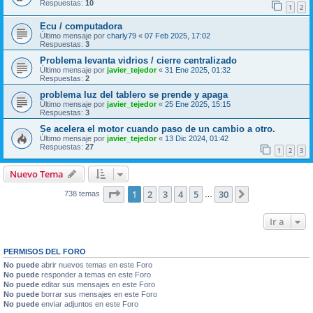
Respuestas:
10
1
2
Ecu / computadora
Último mensaje por
charly79
«
07 Feb 2025, 17:02
Respuestas:
3
Problema levanta vidrios / cierre centralizado
Último mensaje por
javier_tejedor
«
31 Ene 2025, 01:32
Respuestas:
2
problema luz del tablero se prende y apaga
Último mensaje por
javier_tejedor
«
25 Ene 2025, 15:15
Respuestas:
3
Se acelera el motor cuando paso de un cambio a otro.
Último mensaje por
javier_tejedor
«
13 Dic 2024, 01:42
Respuestas:
27
1
2
3
Nuevo Tema
Página
1
de
30
1
2
3
4
5
30
Siguiente
738 temas
…
Ir a
PERMISOS DEL FORO
No puede
abrir nuevos temas en este Foro
No puede
responder a temas en este Foro
No puede
editar sus mensajes en este Foro
No puede
borrar sus mensajes en este Foro
No puede
enviar adjuntos en este Foro