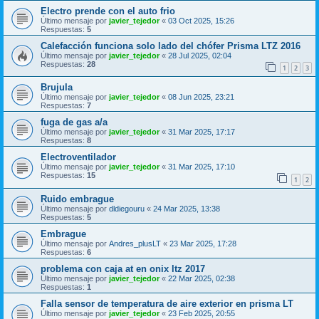
Electro prende con el auto frio
Último mensaje por
javier_tejedor
«
03 Oct 2025, 15:26
Respuestas:
5
Calefacción funciona solo lado del chófer Prisma LTZ 2016
Último mensaje por
javier_tejedor
«
28 Jul 2025, 02:04
Respuestas:
28
1
2
3
Brujula
Último mensaje por
javier_tejedor
«
08 Jun 2025, 23:21
Respuestas:
7
fuga de gas a/a
Último mensaje por
javier_tejedor
«
31 Mar 2025, 17:17
Respuestas:
8
Electroventilador
Último mensaje por
javier_tejedor
«
31 Mar 2025, 17:10
Respuestas:
15
1
2
Ruido embrague
Último mensaje por
dldiegouru
«
24 Mar 2025, 13:38
Respuestas:
5
Embrague
Último mensaje por
Andres_plusLT
«
23 Mar 2025, 17:28
Respuestas:
6
problema con caja at en onix ltz 2017
Último mensaje por
javier_tejedor
«
22 Mar 2025, 02:38
Respuestas:
1
Falla sensor de temperatura de aire exterior en prisma LT
Último mensaje por
javier_tejedor
«
23 Feb 2025, 20:55