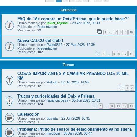
Anuncios
FAQ de "Me compre un Onix/Prisma, que le puedo hacer?"
Último mensaje por
javier_tejedor
«
23 Abr 2022, 09:13
Publicado en
Presentación
Respuestas:
92
1
7
8
9
10
…
Nueva CALCO del club !
Último mensaje por
Pablo0812
«
27 Mar 2026, 12:39
Publicado en
Presentación
Respuestas:
102
1
8
9
10
11
…
Temas
COSAS IMPORTANTES A CAMBIAR PASANDO LOS 80 MIL
KM
Último mensaje por
Rologb
«
12 Dic 2025, 16:55
Respuestas:
12
1
2
Trucos y curiosidades del Onix y Prisma
Último mensaje por
rguanciarossa
«
05 Jun 2023, 18:31
Respuestas:
124
1
10
11
12
13
…
Calefacción
Último mensaje por
gusada
«
22 Jun 2026, 10:31
Respuestas:
7
Problema: Pitido de sensor de estacionamiento ya no suena
Último mensaje por
maclovin
«
08 Jun 2026, 00:47
Respuestas:
2