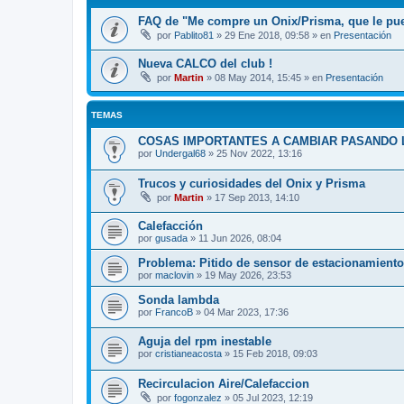
FAQ de "Me compre un Onix/Prisma, que le pu
por
Pablito81
»
29 Ene 2018, 09:58
» en
Presentación
Nueva CALCO del club !
por
Martin
»
08 May 2014, 15:45
» en
Presentación
TEMAS
COSAS IMPORTANTES A CAMBIAR PASANDO L
por
Undergal68
»
25 Nov 2022, 13:16
Trucos y curiosidades del Onix y Prisma
por
Martin
»
17 Sep 2013, 14:10
Calefacción
por
gusada
»
11 Jun 2026, 08:04
Problema: Pitido de sensor de estacionamient
por
maclovin
»
19 May 2026, 23:53
Sonda lambda
por
FrancoB
»
04 Mar 2023, 17:36
Aguja del rpm inestable
por
cristianeacosta
»
15 Feb 2018, 09:03
Recirculacion Aire/Calefaccion
por
fogonzalez
»
05 Jul 2023, 12:19