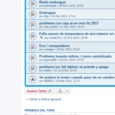
Ruido embrague
por
prismaolx
»
06 Ene 2018, 20:55
Embrague
por
rfgc
»
04 Dic 2024, 17:41
problema con caja at en onix ltz 2017
por
san_leo26
»
21 Mar 2025, 16:00
Falla sensor de temperatura de aire exterior en
por
charly79
»
23 Ene 2024, 23:06
Ecu / computadora
por
zanaga
»
29 Abr 2024, 09:02
Problema levanta vidrios / cierre centralizado
por
gonzab95
»
30 Ene 2025, 07:55
problema luz del tablero se prende y apaga
por
kiubo
»
22 Jul 2018, 20:36
Se acelera el motor cuando paso de un cambio 
por
HERDI
»
29 Mar 2014, 11:27
Nuevo Tema
Volver a Índice general
PERMISOS DEL FORO