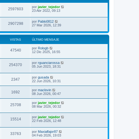
por
javier_tejedor
2597603
23 Abr 2022, 09:13
por
Pablo0812
2907298
27 Mar 2026, 12:39
VISTAS
ÚLTIMO MENSAJE
por
Rologb
47540
12 Dic 2025, 16:55
por
rguanciarossa
254370
05 Jun 2023, 18:31
por
gusada
2347
22 Jun 2026, 10:31
por
maclovin
1692
08 Jun 2026, 00:47
por
javier_tejedor
25708
08 Mar 2026, 00:32
por
javier_tejedor
15514
22 Feb 2026, 12:48
por
Maxialfajor87
33763
04 Feb 2026, 19:03