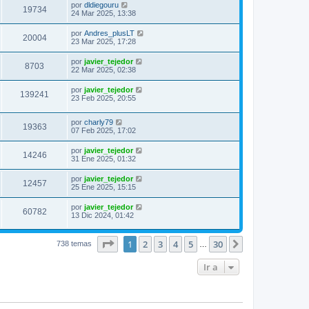
por
dldiegouru
19734
24 Mar 2025, 13:38
por
Andres_plusLT
20004
23 Mar 2025, 17:28
por
javier_tejedor
8703
22 Mar 2025, 02:38
por
javier_tejedor
139241
23 Feb 2025, 20:55
por
charly79
19363
07 Feb 2025, 17:02
por
javier_tejedor
14246
31 Ene 2025, 01:32
por
javier_tejedor
12457
25 Ene 2025, 15:15
por
javier_tejedor
60782
13 Dic 2024, 01:42
Página
1
de
30
1
2
3
4
5
30
Siguiente
738 temas
…
Ir a