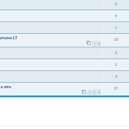
5
6
1
 prisma LT
10
1
2
3
2
3
a otro.
27
1
2
3