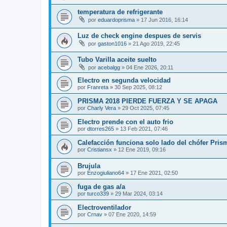
temperatura de refrigerante
por
eduardoprisma
»
17 Jun 2016, 16:14
Luz de check engine despues de servis
por
gaston1016
»
21 Ago 2019, 22:45
Tubo Varilla aceite suelto
por
acebalgg
»
04 Ene 2026, 20:11
Electro en segunda velocidad
por
Franreta
»
30 Sep 2025, 08:12
PRISMA 2018 PIERDE FUERZA Y SE APAGA
por
Charly Vera
»
29 Oct 2025, 07:45
Electro prende con el auto frio
por
dtorres265
»
13 Feb 2021, 07:46
Calefacción funciona solo lado del chófer Pris
por
Cristiansx
»
12 Ene 2019, 09:16
Brujula
por
Enzogiuliano64
»
17 Ene 2021, 02:50
fuga de gas a/a
por
turco339
»
29 Mar 2024, 03:14
Electroventilador
por
Crnav
»
07 Ene 2020, 14:59