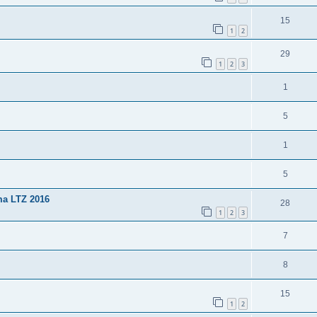
15
1
2
29
1
2
3
1
5
1
5
ma LTZ 2016
28
1
2
3
7
8
15
1
2