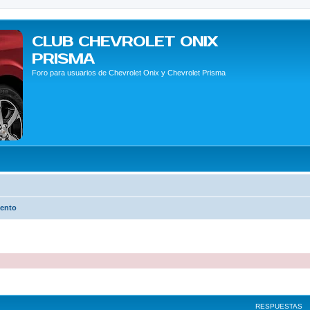
CLUB CHEVROLET ONIX
PRISMA
Foro para usuarios de Chevrolet Onix y Chevrolet Prisma
ento
queda avanzada
RESPUESTAS