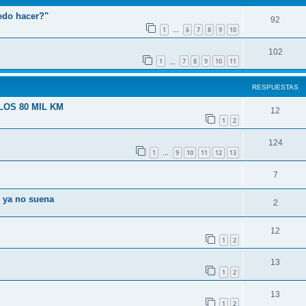
edo hacer?"
92
1
6
7
8
9
10
…
102
1
7
8
9
10
11
…
RESPUESTAS
OS 80 MIL KM
12
1
2
124
1
9
10
11
12
13
…
7
o ya no suena
2
12
1
2
13
1
2
13
1
2