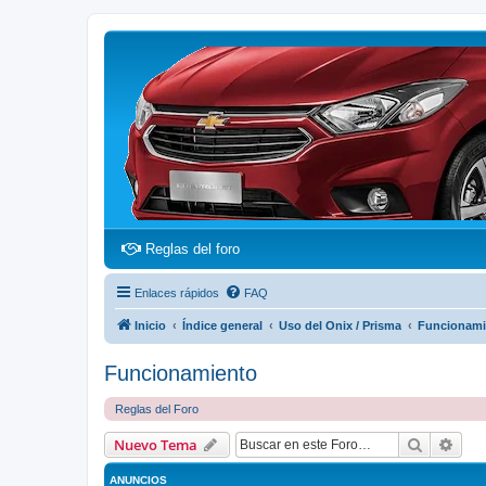
(Opens a new tab)
Reglas del foro
Enlaces rápidos
FAQ
Inicio
Índice general
Uso del Onix / Prisma
Funcionami
Funcionamiento
Reglas del Foro
Buscar
Bús
Nuevo Tema
ANUNCIOS