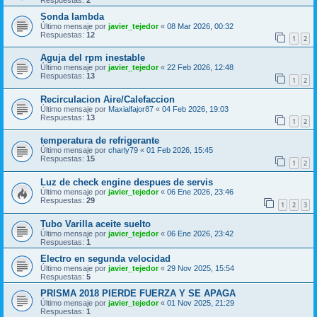
Sonda lambda
Último mensaje por
javier_tejedor
«
08 Mar 2026, 00:32
Respuestas:
12
1
2
Aguja del rpm inestable
Último mensaje por
javier_tejedor
«
22 Feb 2026, 12:48
Respuestas:
13
1
2
Recirculacion Aire/Calefaccion
Último mensaje por
Maxialfajor87
«
04 Feb 2026, 19:03
Respuestas:
13
1
2
temperatura de refrigerante
Último mensaje por
charly79
«
01 Feb 2026, 15:45
Respuestas:
15
1
2
Luz de check engine despues de servis
Último mensaje por
javier_tejedor
«
06 Ene 2026, 23:46
Respuestas:
29
1
2
3
Tubo Varilla aceite suelto
Último mensaje por
javier_tejedor
«
06 Ene 2026, 23:42
Respuestas:
1
Electro en segunda velocidad
Último mensaje por
javier_tejedor
«
29 Nov 2025, 15:54
Respuestas:
5
PRISMA 2018 PIERDE FUERZA Y SE APAGA
Último mensaje por
javier_tejedor
«
01 Nov 2025, 21:29
Respuestas:
1