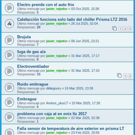
Electro prende con el auto frio
Último mensaje por
javier_tejedor
«
03 Oct 2025, 15:26
Respuestas:
5
Calefacción funciona solo lado del chófer Prisma LTZ 2016
Último mensaje por
javier_tejedor
«
28 Jul 2025, 02:04
Respuestas:
28
1
2
3
Brujula
Último mensaje por
javier_tejedor
«
08 Jun 2025, 23:21
Respuestas:
7
fuga de gas a/a
Último mensaje por
javier_tejedor
«
31 Mar 2025, 17:17
Respuestas:
8
Electroventilador
Último mensaje por
javier_tejedor
«
31 Mar 2025, 17:10
Respuestas:
15
1
2
Ruido embrague
Último mensaje por
dldiegouru
«
24 Mar 2025, 13:38
Respuestas:
5
Embrague
Último mensaje por
Andres_plusLT
«
23 Mar 2025, 17:28
Respuestas:
6
problema con caja at en onix ltz 2017
Último mensaje por
javier_tejedor
«
22 Mar 2025, 02:38
Respuestas:
1
Falla sensor de temperatura de aire exterior en prisma LT
Último mensaje por
javier_tejedor
«
23 Feb 2025, 20:55