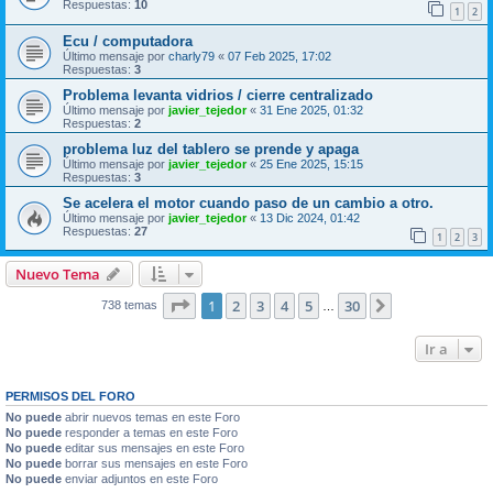
Respuestas:
10
1
2
Ecu / computadora
Último mensaje por
charly79
«
07 Feb 2025, 17:02
Respuestas:
3
Problema levanta vidrios / cierre centralizado
Último mensaje por
javier_tejedor
«
31 Ene 2025, 01:32
Respuestas:
2
problema luz del tablero se prende y apaga
Último mensaje por
javier_tejedor
«
25 Ene 2025, 15:15
Respuestas:
3
Se acelera el motor cuando paso de un cambio a otro.
Último mensaje por
javier_tejedor
«
13 Dic 2024, 01:42
Respuestas:
27
1
2
3
Nuevo Tema
Página
1
de
30
1
2
3
4
5
30
Siguiente
738 temas
…
Ir a
PERMISOS DEL FORO
No puede
abrir nuevos temas en este Foro
No puede
responder a temas en este Foro
No puede
editar sus mensajes en este Foro
No puede
borrar sus mensajes en este Foro
No puede
enviar adjuntos en este Foro