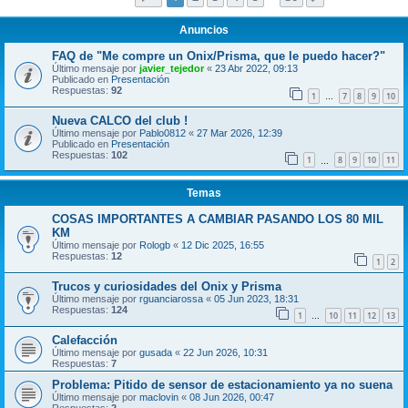
Anuncios
FAQ de "Me compre un Onix/Prisma, que le puedo hacer?"
Último mensaje por
javier_tejedor
«
23 Abr 2022, 09:13
Publicado en
Presentación
Respuestas:
92
1
7
8
9
10
…
Nueva CALCO del club !
Último mensaje por
Pablo0812
«
27 Mar 2026, 12:39
Publicado en
Presentación
Respuestas:
102
1
8
9
10
11
…
Temas
COSAS IMPORTANTES A CAMBIAR PASANDO LOS 80 MIL
KM
Último mensaje por
Rologb
«
12 Dic 2025, 16:55
Respuestas:
12
1
2
Trucos y curiosidades del Onix y Prisma
Último mensaje por
rguanciarossa
«
05 Jun 2023, 18:31
Respuestas:
124
1
10
11
12
13
…
Calefacción
Último mensaje por
gusada
«
22 Jun 2026, 10:31
Respuestas:
7
Problema: Pitido de sensor de estacionamiento ya no suena
Último mensaje por
maclovin
«
08 Jun 2026, 00:47
Respuestas:
2