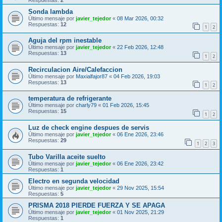
Sonda lambda
Último mensaje por
javier_tejedor
«
08 Mar 2026, 00:32
Respuestas:
12
1
2
Aguja del rpm inestable
Último mensaje por
javier_tejedor
«
22 Feb 2026, 12:48
Respuestas:
13
1
2
Recirculacion Aire/Calefaccion
Último mensaje por
Maxialfajor87
«
04 Feb 2026, 19:03
Respuestas:
13
1
2
temperatura de refrigerante
Último mensaje por
charly79
«
01 Feb 2026, 15:45
Respuestas:
15
1
2
Luz de check engine despues de servis
Último mensaje por
javier_tejedor
«
06 Ene 2026, 23:46
Respuestas:
29
1
2
3
Tubo Varilla aceite suelto
Último mensaje por
javier_tejedor
«
06 Ene 2026, 23:42
Respuestas:
1
Electro en segunda velocidad
Último mensaje por
javier_tejedor
«
29 Nov 2025, 15:54
Respuestas:
5
PRISMA 2018 PIERDE FUERZA Y SE APAGA
Último mensaje por
javier_tejedor
«
01 Nov 2025, 21:29
Respuestas:
1