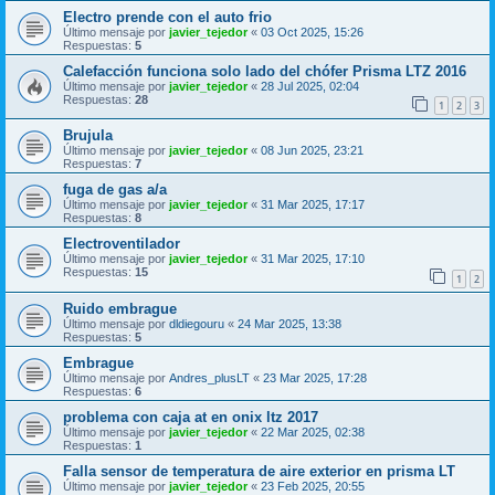
Electro prende con el auto frio
Último mensaje por
javier_tejedor
«
03 Oct 2025, 15:26
Respuestas:
5
Calefacción funciona solo lado del chófer Prisma LTZ 2016
Último mensaje por
javier_tejedor
«
28 Jul 2025, 02:04
Respuestas:
28
1
2
3
Brujula
Último mensaje por
javier_tejedor
«
08 Jun 2025, 23:21
Respuestas:
7
fuga de gas a/a
Último mensaje por
javier_tejedor
«
31 Mar 2025, 17:17
Respuestas:
8
Electroventilador
Último mensaje por
javier_tejedor
«
31 Mar 2025, 17:10
Respuestas:
15
1
2
Ruido embrague
Último mensaje por
dldiegouru
«
24 Mar 2025, 13:38
Respuestas:
5
Embrague
Último mensaje por
Andres_plusLT
«
23 Mar 2025, 17:28
Respuestas:
6
problema con caja at en onix ltz 2017
Último mensaje por
javier_tejedor
«
22 Mar 2025, 02:38
Respuestas:
1
Falla sensor de temperatura de aire exterior en prisma LT
Último mensaje por
javier_tejedor
«
23 Feb 2025, 20:55