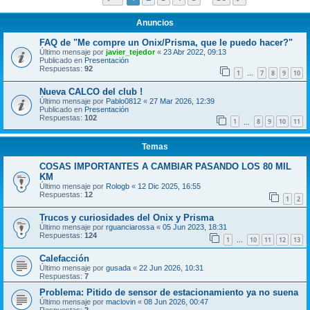
Anuncios
FAQ de "Me compre un Onix/Prisma, que le puedo hacer?"
Último mensaje por
javier_tejedor
«
23 Abr 2022, 09:13
Publicado en
Presentación
Respuestas:
92
1
7
8
9
10
…
Nueva CALCO del club !
Último mensaje por
Pablo0812
«
27 Mar 2026, 12:39
Publicado en
Presentación
Respuestas:
102
1
8
9
10
11
…
Temas
COSAS IMPORTANTES A CAMBIAR PASANDO LOS 80 MIL
KM
Último mensaje por
Rologb
«
12 Dic 2025, 16:55
Respuestas:
12
1
2
Trucos y curiosidades del Onix y Prisma
Último mensaje por
rguanciarossa
«
05 Jun 2023, 18:31
Respuestas:
124
1
10
11
12
13
…
Calefacción
Último mensaje por
gusada
«
22 Jun 2026, 10:31
Respuestas:
7
Problema: Pitido de sensor de estacionamiento ya no suena
Último mensaje por
maclovin
«
08 Jun 2026, 00:47
Respuestas:
2