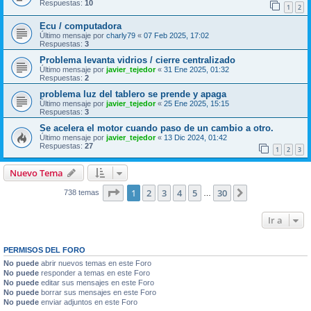
Respuestas:
10
1
2
Ecu / computadora
Último mensaje por
charly79
«
07 Feb 2025, 17:02
Respuestas:
3
Problema levanta vidrios / cierre centralizado
Último mensaje por
javier_tejedor
«
31 Ene 2025, 01:32
Respuestas:
2
problema luz del tablero se prende y apaga
Último mensaje por
javier_tejedor
«
25 Ene 2025, 15:15
Respuestas:
3
Se acelera el motor cuando paso de un cambio a otro.
Último mensaje por
javier_tejedor
«
13 Dic 2024, 01:42
Respuestas:
27
1
2
3
Nuevo Tema
Página
1
de
30
1
2
3
4
5
30
Siguiente
738 temas
…
Ir a
PERMISOS DEL FORO
No puede
abrir nuevos temas en este Foro
No puede
responder a temas en este Foro
No puede
editar sus mensajes en este Foro
No puede
borrar sus mensajes en este Foro
No puede
enviar adjuntos en este Foro