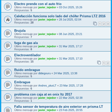
Electro prende con el auto frio
Último mensaje por
javier_tejedor
«
03 Oct 2025, 15:26
Respuestas:
5
Calefacción funciona solo lado del chófer Prisma LTZ 2016
Último mensaje por
javier_tejedor
«
28 Jul 2025, 02:04
Respuestas:
28
1
2
3
Brujula
Último mensaje por
javier_tejedor
«
08 Jun 2025, 23:21
Respuestas:
7
fuga de gas a/a
Último mensaje por
javier_tejedor
«
31 Mar 2025, 17:17
Respuestas:
8
Electroventilador
Último mensaje por
javier_tejedor
«
31 Mar 2025, 17:10
Respuestas:
15
1
2
Ruido embrague
Último mensaje por
dldiegouru
«
24 Mar 2025, 13:38
Respuestas:
5
Embrague
Último mensaje por
Andres_plusLT
«
23 Mar 2025, 17:28
Respuestas:
6
problema con caja at en onix ltz 2017
Último mensaje por
javier_tejedor
«
22 Mar 2025, 02:38
Respuestas:
1
Falla sensor de temperatura de aire exterior en prisma LT
Último mensaje por
javier_tejedor
«
23 Feb 2025, 20:55