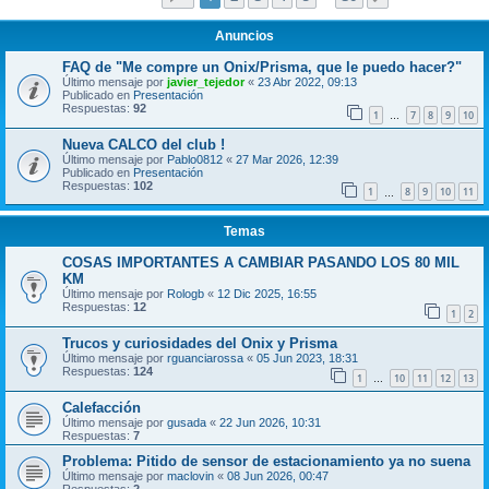
Anuncios
FAQ de "Me compre un Onix/Prisma, que le puedo hacer?"
Último mensaje por
javier_tejedor
«
23 Abr 2022, 09:13
Publicado en
Presentación
Respuestas:
92
1
7
8
9
10
…
Nueva CALCO del club !
Último mensaje por
Pablo0812
«
27 Mar 2026, 12:39
Publicado en
Presentación
Respuestas:
102
1
8
9
10
11
…
Temas
COSAS IMPORTANTES A CAMBIAR PASANDO LOS 80 MIL
KM
Último mensaje por
Rologb
«
12 Dic 2025, 16:55
Respuestas:
12
1
2
Trucos y curiosidades del Onix y Prisma
Último mensaje por
rguanciarossa
«
05 Jun 2023, 18:31
Respuestas:
124
1
10
11
12
13
…
Calefacción
Último mensaje por
gusada
«
22 Jun 2026, 10:31
Respuestas:
7
Problema: Pitido de sensor de estacionamiento ya no suena
Último mensaje por
maclovin
«
08 Jun 2026, 00:47
Respuestas:
2