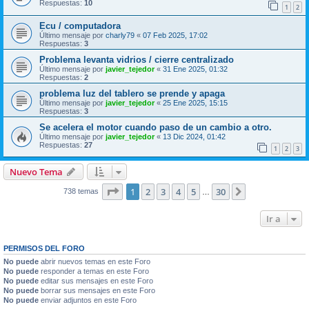
Respuestas:
10
1
2
Ecu / computadora
Último mensaje por
charly79
«
07 Feb 2025, 17:02
Respuestas:
3
Problema levanta vidrios / cierre centralizado
Último mensaje por
javier_tejedor
«
31 Ene 2025, 01:32
Respuestas:
2
problema luz del tablero se prende y apaga
Último mensaje por
javier_tejedor
«
25 Ene 2025, 15:15
Respuestas:
3
Se acelera el motor cuando paso de un cambio a otro.
Último mensaje por
javier_tejedor
«
13 Dic 2024, 01:42
Respuestas:
27
1
2
3
Nuevo Tema
Página
1
de
30
1
2
3
4
5
30
Siguiente
738 temas
…
Ir a
PERMISOS DEL FORO
No puede
abrir nuevos temas en este Foro
No puede
responder a temas en este Foro
No puede
editar sus mensajes en este Foro
No puede
borrar sus mensajes en este Foro
No puede
enviar adjuntos en este Foro