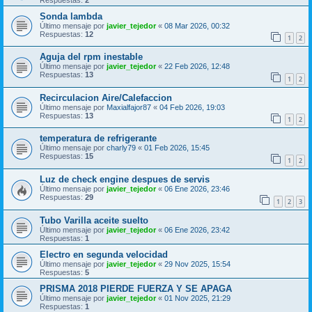
Sonda lambda
Último mensaje por
javier_tejedor
«
08 Mar 2026, 00:32
Respuestas:
12
1
2
Aguja del rpm inestable
Último mensaje por
javier_tejedor
«
22 Feb 2026, 12:48
Respuestas:
13
1
2
Recirculacion Aire/Calefaccion
Último mensaje por
Maxialfajor87
«
04 Feb 2026, 19:03
Respuestas:
13
1
2
temperatura de refrigerante
Último mensaje por
charly79
«
01 Feb 2026, 15:45
Respuestas:
15
1
2
Luz de check engine despues de servis
Último mensaje por
javier_tejedor
«
06 Ene 2026, 23:46
Respuestas:
29
1
2
3
Tubo Varilla aceite suelto
Último mensaje por
javier_tejedor
«
06 Ene 2026, 23:42
Respuestas:
1
Electro en segunda velocidad
Último mensaje por
javier_tejedor
«
29 Nov 2025, 15:54
Respuestas:
5
PRISMA 2018 PIERDE FUERZA Y SE APAGA
Último mensaje por
javier_tejedor
«
01 Nov 2025, 21:29
Respuestas:
1