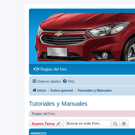
(Opens a new tab)
Reglas del foro
Enlaces rápidos
FAQ
Inicio
Índice general
Tutoriales y Manuales
Tutoriales y Manuales
Reglas del Foro
Buscar
Bús
Nuevo Tema
ANUNCIOS