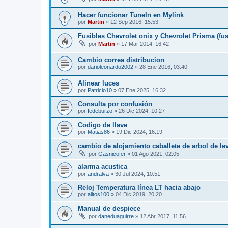
Hacer funcionar TuneIn en Mylink
por
Martin
»
12 Sep 2016, 15:53
Fusibles Chevrolet onix y Chevrolet Prisma (fus
por
Martin
»
17 Mar 2014, 16:42
Cambio correa distribucion
por
darioleonardo2002
»
28 Ene 2016, 03:40
Alinear luces
por
Patricio10
»
07 Ene 2025, 16:32
Consulta por confusión
por
fedeburzo
»
26 Dic 2024, 10:27
Codigo de llave
por
Matias86
»
19 Dic 2024, 16:19
cambio de alojamiento caballete de arbol de le
por
Gasnicofer
»
01 Ago 2021, 02:05
alarma acustica
por
andralva
»
30 Jul 2024, 10:51
Reloj Temperatura línea LT hacia abajo
por
alitos100
»
04 Dic 2019, 20:20
Manual de despiece
por
daneduaguirre
»
12 Abr 2017, 11:56