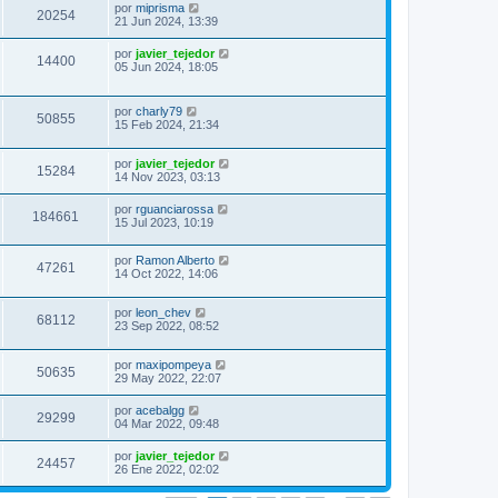
por
miprisma
20254
21 Jun 2024, 13:39
por
javier_tejedor
14400
05 Jun 2024, 18:05
por
charly79
50855
15 Feb 2024, 21:34
por
javier_tejedor
15284
14 Nov 2023, 03:13
por
rguanciarossa
184661
15 Jul 2023, 10:19
por
Ramon Alberto
47261
14 Oct 2022, 14:06
por
leon_chev
68112
23 Sep 2022, 08:52
por
maxipompeya
50635
29 May 2022, 22:07
por
acebalgg
29299
04 Mar 2022, 09:48
por
javier_tejedor
24457
26 Ene 2022, 02:02