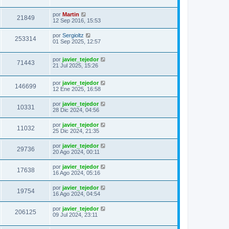
por
Martin
21849
12 Sep 2016, 15:53
por
Sergioltz
253314
01 Sep 2025, 12:57
por
javier_tejedor
71443
21 Jul 2025, 15:26
por
javier_tejedor
146699
12 Ene 2025, 16:58
por
javier_tejedor
10331
28 Dic 2024, 04:56
por
javier_tejedor
11032
25 Dic 2024, 21:35
por
javier_tejedor
29736
20 Ago 2024, 00:11
por
javier_tejedor
17638
16 Ago 2024, 05:16
por
javier_tejedor
19754
16 Ago 2024, 04:54
por
javier_tejedor
206125
09 Jul 2024, 23:11