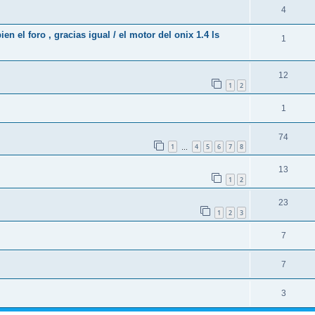
4
 el foro , gracias igual / el motor del onix 1.4 ls
1
12
1
2
1
74
1
4
5
6
7
8
…
13
1
2
23
1
2
3
7
7
3