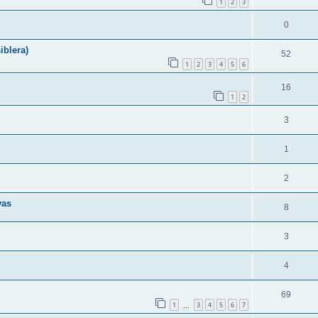
1
2
3
0
iblera)
52
1
2
3
4
5
6
16
1
2
3
1
2
vas
8
3
4
69
1
3
4
5
6
7
…