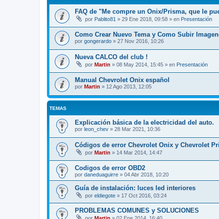
FAQ de "Me compre un Onix/Prisma, que le pu
por
Pablito81
»
29 Ene 2018, 09:58
» en
Presentación
Como Crear Nuevo Tema y Como Subir Imagen
por
gongerardo
»
27 Nov 2016, 10:26
Nueva CALCO del club !
por
Martin
»
08 May 2014, 15:45
» en
Presentación
Manual Chevrolet Onix español
por
Martin
»
12 Ago 2013, 12:05
TEMAS
Explicación básica de la electricidad del auto.
por
leon_chev
»
28 Mar 2021, 10:36
Códigos de error Chevrolet Onix y Chevrolet P
por
Martin
»
14 Mar 2014, 14:47
Codigos de error OBD2
por
daneduaguirre
»
04 Abr 2018, 10:20
Guía de instalación: luces led interiores
por
eldiegote
»
17 Oct 2016, 03:24
PROBLEMAS COMUNES y SOLUCIONES
por
Martin
»
02 Ene 2014, 16:40