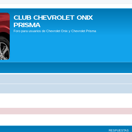
CLUB CHEVROLET ONIX
PRISMA
Foro para usuarios de Chevrolet Onix y Chevrolet Prisma
queda avanzada
RESPUESTAS