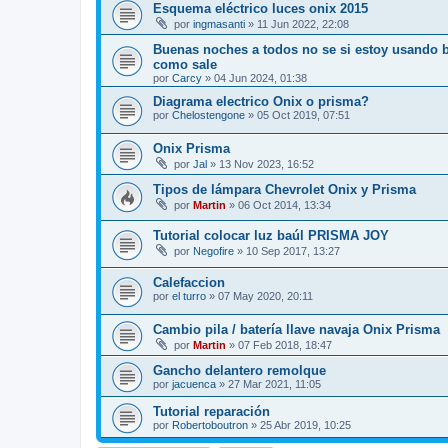
Esquema eléctrico luces onix 2015
por
ingmasanti
»
11 Jun 2022, 22:08
Buenas noches a todos no se si estoy usando bien
como sale
por
Carcy
»
04 Jun 2024, 01:38
Diagrama electrico Onix o prisma?
por
Chelostengone
»
05 Oct 2019, 07:51
Onix Prisma
por
Jal
»
13 Nov 2023, 16:52
Tipos de lámpara Chevrolet Onix y Prisma
por
Martin
»
06 Oct 2014, 13:34
Tutorial colocar luz baúl PRISMA JOY
por
Negofire
»
10 Sep 2017, 13:27
Calefaccion
por
el turro
»
07 May 2020, 20:11
Cambio pila / batería llave navaja Onix Prisma
por
Martin
»
07 Feb 2018, 18:47
Gancho delantero remolque
por
jacuenca
»
27 Mar 2021, 11:05
Tutorial reparación
por
Robertoboutron
»
25 Abr 2019, 10:25