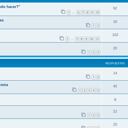
edo hacer?"
92
1
6
7
8
9
10
…
es
16
1
2
102
1
7
8
9
10
11
…
20
1
2
3
RESPUESTAS
14
1
2
risma
45
1
2
3
4
5
8
22
1
2
3
25