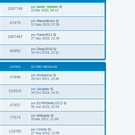
por
javier_tejedor
2597748
23 Abr 2022, 09:13
por
ManuelKuhn
87479
13 Sep 2023, 07:39
por
Pablo0812
2907487
27 Mar 2026, 12:39
por
Diego2019
80850
16 Oct 2019, 12:11
VISTAS
ÚLTIMO MENSAJE
por
Andyjesus
47948
28 Oct 2021, 23:46
por
Sergioltz
533915
24 Oct 2019, 14:31
por
ELPRISMALOCO
47457
05 Jun 2019, 23:29
por
eldiegote
77674
29 Abr 2017, 21:49
por
Onixito
116785
27 Sep 2016, 13:36