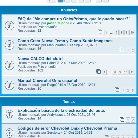
Anuncios
FAQ de "Me compre un Onix/Prisma, que le puedo hacer?"
Último mensaje por
javier_tejedor
«
23 Abr 2022, 09:13
Publicado en
Presentación
Respuestas:
92
1
7
8
9
10
…
Como Crear Nuevo Tema y Como Subir Imagenes
Último mensaje por
ManuelKuhn
«
13 Sep 2023, 07:39
Respuestas:
16
1
2
Nueva CALCO del club !
Último mensaje por
Pablo0812
«
27 Mar 2026, 12:39
Publicado en
Presentación
Respuestas:
102
1
8
9
10
11
…
Manual Chevrolet Onix español
Último mensaje por
Diego2019
«
16 Oct 2019, 12:11
Respuestas:
20
1
2
3
Temas
Explicación básica de la electricidad del auto.
Último mensaje por
Andyjesus
«
28 Oct 2021, 23:46
Respuestas:
14
1
2
Códigos de error Chevrolet Onix y Chevrolet Prisma
Último mensaje por
Sergioltz
«
24 Oct 2019, 14:31
Respuestas:
45