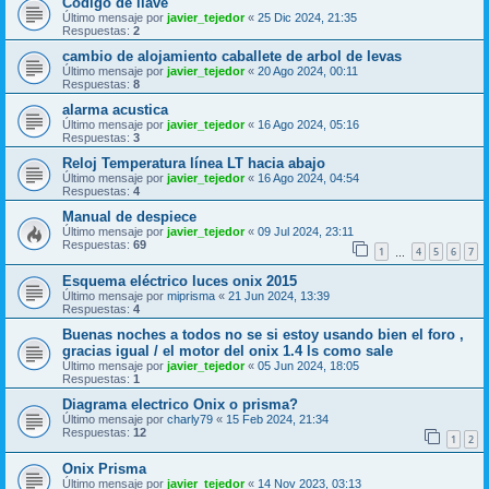
Codigo de llave
Último mensaje por
javier_tejedor
«
25 Dic 2024, 21:35
Respuestas:
2
cambio de alojamiento caballete de arbol de levas
Último mensaje por
javier_tejedor
«
20 Ago 2024, 00:11
Respuestas:
8
alarma acustica
Último mensaje por
javier_tejedor
«
16 Ago 2024, 05:16
Respuestas:
3
Reloj Temperatura línea LT hacia abajo
Último mensaje por
javier_tejedor
«
16 Ago 2024, 04:54
Respuestas:
4
Manual de despiece
Último mensaje por
javier_tejedor
«
09 Jul 2024, 23:11
Respuestas:
69
1
4
5
6
7
…
Esquema eléctrico luces onix 2015
Último mensaje por
miprisma
«
21 Jun 2024, 13:39
Respuestas:
4
Buenas noches a todos no se si estoy usando bien el foro ,
gracias igual / el motor del onix 1.4 ls como sale
Último mensaje por
javier_tejedor
«
05 Jun 2024, 18:05
Respuestas:
1
Diagrama electrico Onix o prisma?
Último mensaje por
charly79
«
15 Feb 2024, 21:34
Respuestas:
12
1
2
Onix Prisma
Último mensaje por
javier_tejedor
«
14 Nov 2023, 03:13