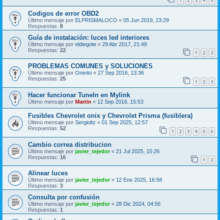
1
2
3
4
5
Codigos de error OBD2
Último mensaje por
ELPRISMALOCO
«
05 Jun 2019, 23:29
Respuestas:
8
Guía de instalación: luces led interiores
Último mensaje por
eldiegote
«
29 Abr 2017, 21:49
Respuestas:
22
1
2
3
PROBLEMAS COMUNES y SOLUCIONES
Último mensaje por
Onixito
«
27 Sep 2016, 13:36
Respuestas:
25
1
2
3
Hacer funcionar TuneIn en Mylink
Último mensaje por
Martin
«
12 Sep 2016, 15:53
Fusibles Chevrolet onix y Chevrolet Prisma (fusiblera)
Último mensaje por
Sergioltz
«
01 Sep 2025, 12:57
Respuestas:
52
1
2
3
4
5
6
Cambio correa distribucion
Último mensaje por
javier_tejedor
«
21 Jul 2025, 15:26
Respuestas:
16
1
2
Alinear luces
Último mensaje por
javier_tejedor
«
12 Ene 2025, 16:58
Respuestas:
3
Consulta por confusión
Último mensaje por
javier_tejedor
«
28 Dic 2024, 04:56
Respuestas:
1