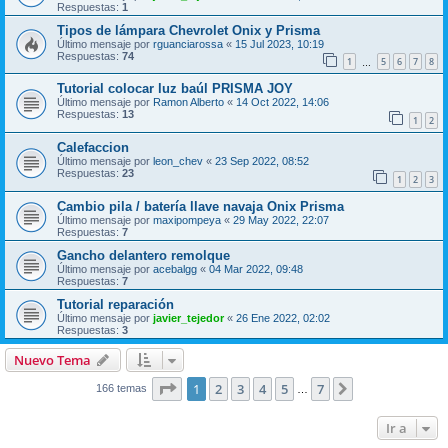
Respuestas:
1
Tipos de lámpara Chevrolet Onix y Prisma
Último mensaje por
rguanciarossa
«
15 Jul 2023, 10:19
Respuestas:
74
1
5
6
7
8
…
Tutorial colocar luz baúl PRISMA JOY
Último mensaje por
Ramon Alberto
«
14 Oct 2022, 14:06
Respuestas:
13
1
2
Calefaccion
Último mensaje por
leon_chev
«
23 Sep 2022, 08:52
Respuestas:
23
1
2
3
Cambio pila / batería llave navaja Onix Prisma
Último mensaje por
maxipompeya
«
29 May 2022, 22:07
Respuestas:
7
Gancho delantero remolque
Último mensaje por
acebalgg
«
04 Mar 2022, 09:48
Respuestas:
7
Tutorial reparación
Último mensaje por
javier_tejedor
«
26 Ene 2022, 02:02
Respuestas:
3
Nuevo Tema
Página
1
de
7
1
2
3
4
5
7
Siguiente
166 temas
…
Ir a