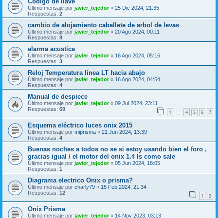
Codigo de llave
Último mensaje por
javier_tejedor
«
25 Dic 2024, 21:35
Respuestas:
2
cambio de alojamiento caballete de arbol de levas
Último mensaje por
javier_tejedor
«
20 Ago 2024, 00:11
Respuestas:
8
alarma acustica
Último mensaje por
javier_tejedor
«
16 Ago 2024, 05:16
Respuestas:
3
Reloj Temperatura línea LT hacia abajo
Último mensaje por
javier_tejedor
«
16 Ago 2024, 04:54
Respuestas:
4
Manual de despiece
Último mensaje por
javier_tejedor
«
09 Jul 2024, 23:11
Respuestas:
69
1
4
5
6
7
…
Esquema eléctrico luces onix 2015
Último mensaje por
miprisma
«
21 Jun 2024, 13:39
Respuestas:
4
Buenas noches a todos no se si estoy usando bien el foro ,
gracias igual / el motor del onix 1.4 ls como sale
Último mensaje por
javier_tejedor
«
05 Jun 2024, 18:05
Respuestas:
1
Diagrama electrico Onix o prisma?
Último mensaje por
charly79
«
15 Feb 2024, 21:34
Respuestas:
12
1
2
Onix Prisma
Último mensaje por
javier_tejedor
«
14 Nov 2023, 03:13