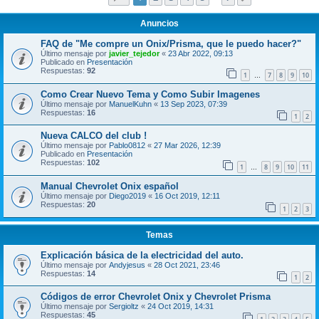
Anuncios
FAQ de "Me compre un Onix/Prisma, que le puedo hacer?"
Último mensaje por
javier_tejedor
«
23 Abr 2022, 09:13
Publicado en
Presentación
Respuestas:
92
1
7
8
9
10
…
Como Crear Nuevo Tema y Como Subir Imagenes
Último mensaje por
ManuelKuhn
«
13 Sep 2023, 07:39
Respuestas:
16
1
2
Nueva CALCO del club !
Último mensaje por
Pablo0812
«
27 Mar 2026, 12:39
Publicado en
Presentación
Respuestas:
102
1
8
9
10
11
…
Manual Chevrolet Onix español
Último mensaje por
Diego2019
«
16 Oct 2019, 12:11
Respuestas:
20
1
2
3
Temas
Explicación básica de la electricidad del auto.
Último mensaje por
Andyjesus
«
28 Oct 2021, 23:46
Respuestas:
14
1
2
Códigos de error Chevrolet Onix y Chevrolet Prisma
Último mensaje por
Sergioltz
«
24 Oct 2019, 14:31
Respuestas:
45