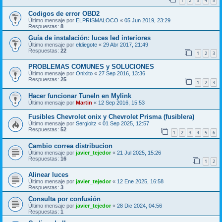
1
2
3
4
5
Codigos de error OBD2
Último mensaje por
ELPRISMALOCO
«
05 Jun 2019, 23:29
Respuestas:
8
Guía de instalación: luces led interiores
Último mensaje por
eldiegote
«
29 Abr 2017, 21:49
Respuestas:
22
1
2
3
PROBLEMAS COMUNES y SOLUCIONES
Último mensaje por
Onixito
«
27 Sep 2016, 13:36
Respuestas:
25
1
2
3
Hacer funcionar TuneIn en Mylink
Último mensaje por
Martin
«
12 Sep 2016, 15:53
Fusibles Chevrolet onix y Chevrolet Prisma (fusiblera)
Último mensaje por
Sergioltz
«
01 Sep 2025, 12:57
Respuestas:
52
1
2
3
4
5
6
Cambio correa distribucion
Último mensaje por
javier_tejedor
«
21 Jul 2025, 15:26
Respuestas:
16
1
2
Alinear luces
Último mensaje por
javier_tejedor
«
12 Ene 2025, 16:58
Respuestas:
3
Consulta por confusión
Último mensaje por
javier_tejedor
«
28 Dic 2024, 04:56
Respuestas:
1