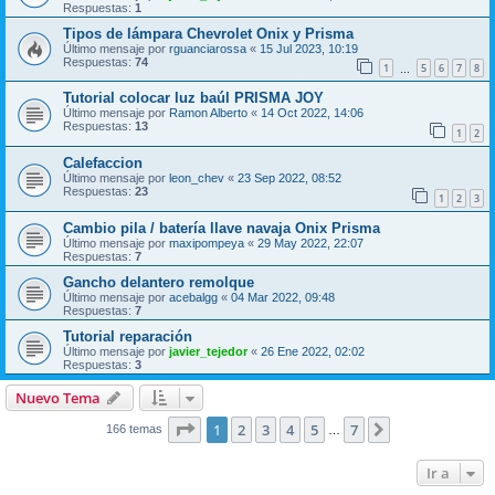
Respuestas:
1
Tipos de lámpara Chevrolet Onix y Prisma
Último mensaje por
rguanciarossa
«
15 Jul 2023, 10:19
Respuestas:
74
1
5
6
7
8
…
Tutorial colocar luz baúl PRISMA JOY
Último mensaje por
Ramon Alberto
«
14 Oct 2022, 14:06
Respuestas:
13
1
2
Calefaccion
Último mensaje por
leon_chev
«
23 Sep 2022, 08:52
Respuestas:
23
1
2
3
Cambio pila / batería llave navaja Onix Prisma
Último mensaje por
maxipompeya
«
29 May 2022, 22:07
Respuestas:
7
Gancho delantero remolque
Último mensaje por
acebalgg
«
04 Mar 2022, 09:48
Respuestas:
7
Tutorial reparación
Último mensaje por
javier_tejedor
«
26 Ene 2022, 02:02
Respuestas:
3
Nuevo Tema
Página
1
de
7
1
2
3
4
5
7
Siguiente
166 temas
…
Ir a