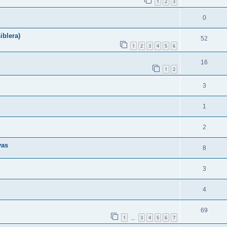
1
2
3
0
iblera)
52
1
2
3
4
5
6
16
1
2
3
1
2
vas
8
3
4
69
1
3
4
5
6
7
…