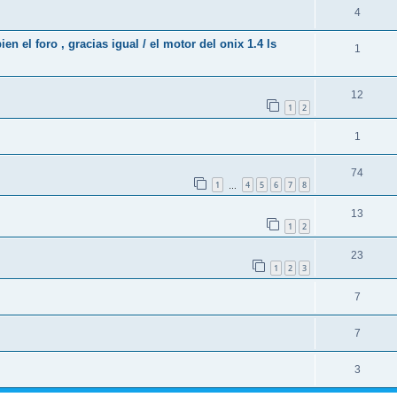
4
 el foro , gracias igual / el motor del onix 1.4 ls
1
12
1
2
1
74
1
4
5
6
7
8
…
13
1
2
23
1
2
3
7
7
3