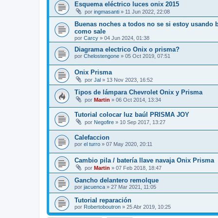
Esquema eléctrico luces onix 2015
por
ingmasanti
»
11 Jun 2022, 22:08
Buenas noches a todos no se si estoy usando bien
como sale
por
Carcy
»
04 Jun 2024, 01:38
Diagrama electrico Onix o prisma?
por
Chelostengone
»
05 Oct 2019, 07:51
Onix Prisma
por
Jal
»
13 Nov 2023, 16:52
Tipos de lámpara Chevrolet Onix y Prisma
por
Martin
»
06 Oct 2014, 13:34
Tutorial colocar luz baúl PRISMA JOY
por
Negofire
»
10 Sep 2017, 13:27
Calefaccion
por
el turro
»
07 May 2020, 20:11
Cambio pila / batería llave navaja Onix Prisma
por
Martin
»
07 Feb 2018, 18:47
Gancho delantero remolque
por
jacuenca
»
27 Mar 2021, 11:05
Tutorial reparación
por
Robertoboutron
»
25 Abr 2019, 10:25