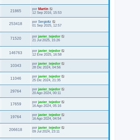
por
Martin
21865
12 Sep 2016, 15:53
por
Sergioltz
253418
01 Sep 2025, 12:57
por
javier_tejedor
71520
21 Jul 2025, 15:26
por
javier_tejedor
146763
12 Ene 2025, 16:58
por
javier_tejedor
10343
28 Dic 2024, 04:56
por
javier_tejedor
11046
25 Dic 2024, 21:35
por
javier_tejedor
29764
20 Ago 2024, 00:11
por
javier_tejedor
17659
16 Ago 2024, 05:16
por
javier_tejedor
19764
16 Ago 2024, 04:54
por
javier_tejedor
206618
09 Jul 2024, 23:11