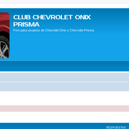
CLUB CHEVROLET ONIX
PRISMA
Foro para usuarios de Chevrolet Onix y Chevrolet Prisma
queda avanzada
RESPUESTAS