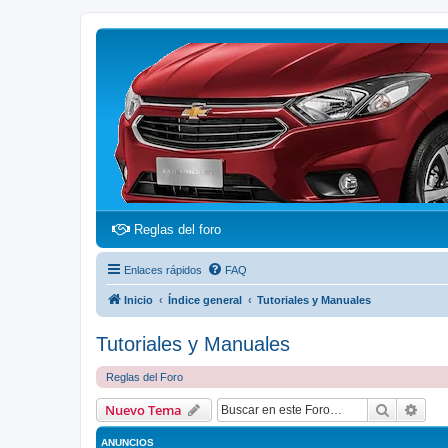
(Opens a new tab)
Reglas del foro
Enlaces rápidos
FAQ
Inicio
Índice general
Tutoriales y Manuales
Tutoriales y Manuales
Reglas del Foro
Buscar
Bús
Nuevo Tema
ANUNCIOS