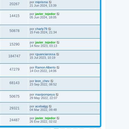
por
miprisma
20267
21 Jun 2024, 13:39
por
javier_tejedor
14415
05 Jun 2024, 18:05
por
charly79
50878
15 Feb 2024, 21:34
por
javier_tejedor
15290
14 Nov 2023, 03:13
por
rguanciarossa
184747
15 Jul 2023, 10:19
por
Ramon Alberto
47279
14 Oct 2022, 14:06
por
leon_chev
68143
23 Sep 2022, 08:52
por
maxipompeya
50675
29 May 2022, 22:07
por
acebalgg
29321
04 Mar 2022, 09:48
por
javier_tejedor
24487
26 Ene 2022, 02:02