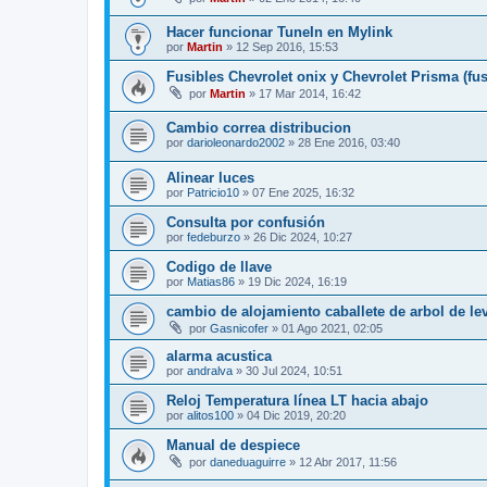
Hacer funcionar TuneIn en Mylink
por
Martin
»
12 Sep 2016, 15:53
Fusibles Chevrolet onix y Chevrolet Prisma (fus
por
Martin
»
17 Mar 2014, 16:42
Cambio correa distribucion
por
darioleonardo2002
»
28 Ene 2016, 03:40
Alinear luces
por
Patricio10
»
07 Ene 2025, 16:32
Consulta por confusión
por
fedeburzo
»
26 Dic 2024, 10:27
Codigo de llave
por
Matias86
»
19 Dic 2024, 16:19
cambio de alojamiento caballete de arbol de le
por
Gasnicofer
»
01 Ago 2021, 02:05
alarma acustica
por
andralva
»
30 Jul 2024, 10:51
Reloj Temperatura línea LT hacia abajo
por
alitos100
»
04 Dic 2019, 20:20
Manual de despiece
por
daneduaguirre
»
12 Abr 2017, 11:56