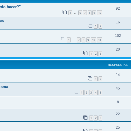
edo hacer?"
92
1
6
7
8
9
10
…
es
16
1
2
102
1
7
8
9
10
11
…
20
1
2
3
RESPUESTAS
14
1
2
risma
45
1
2
3
4
5
8
22
1
2
3
25