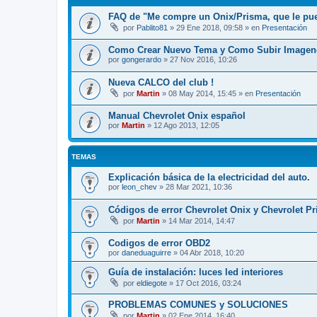
FAQ de "Me compre un Onix/Prisma, que le pu
por
Pablito81
»
29 Ene 2018, 09:58
» en
Presentación
Como Crear Nuevo Tema y Como Subir Imagen
por
gongerardo
»
27 Nov 2016, 10:26
Nueva CALCO del club !
por
Martin
»
08 May 2014, 15:45
» en
Presentación
Manual Chevrolet Onix español
por
Martin
»
12 Ago 2013, 12:05
TEMAS
Explicación básica de la electricidad del auto.
por
leon_chev
»
28 Mar 2021, 10:36
Códigos de error Chevrolet Onix y Chevrolet P
por
Martin
»
14 Mar 2014, 14:47
Codigos de error OBD2
por
daneduaguirre
»
04 Abr 2018, 10:20
Guía de instalación: luces led interiores
por
eldiegote
»
17 Oct 2016, 03:24
PROBLEMAS COMUNES y SOLUCIONES
por
Martin
»
02 Ene 2014, 16:40