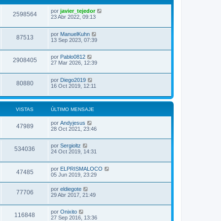
por
javier_tejedor
2598564
23 Abr 2022, 09:13
por
ManuelKuhn
87513
13 Sep 2023, 07:39
por
Pablo0812
2908405
27 Mar 2026, 12:39
por
Diego2019
80880
16 Oct 2019, 12:11
VISTAS
ÚLTIMO MENSAJE
por
Andyjesus
47989
28 Oct 2021, 23:46
por
Sergioltz
534036
24 Oct 2019, 14:31
por
ELPRISMALOCO
47485
05 Jun 2019, 23:29
por
eldiegote
77706
29 Abr 2017, 21:49
por
Onixito
116848
27 Sep 2016, 13:36