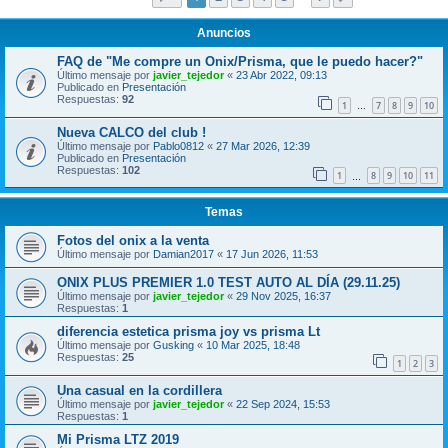
Anuncios
FAQ de "Me compre un Onix/Prisma, que le puedo hacer?"
Último mensaje por
javier_tejedor
«
23 Abr 2022, 09:13
Publicado en
Presentación
Respuestas:
92
1
7
8
9
10
…
Nueva CALCO del club !
Último mensaje por
Pablo0812
«
27 Mar 2026, 12:39
Publicado en
Presentación
Respuestas:
102
1
8
9
10
11
…
Temas
Fotos del onix a la venta
Último mensaje por
Damian2017
«
17 Jun 2026, 11:53
ONIX PLUS PREMIER 1.0 TEST AUTO AL DÍA (29.11.25)
Último mensaje por
javier_tejedor
«
29 Nov 2025, 16:37
Respuestas:
1
diferencia estetica prisma joy vs prisma Lt
Último mensaje por
Gusking
«
10 Mar 2025, 18:48
Respuestas:
25
1
2
3
Una casual en la cordillera
Último mensaje por
javier_tejedor
«
22 Sep 2024, 15:53
Respuestas:
1
Mi Prisma LTZ 2019