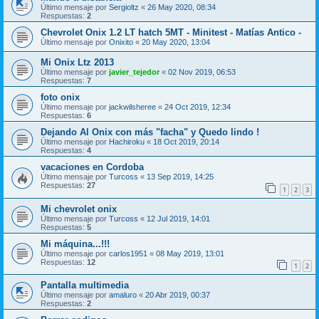
Último mensaje por
Sergioltz
«
26 May 2020, 08:34
Respuestas:
2
Chevrolet Onix 1.2 LT hatch 5MT - Minitest - Matías Antico -
Último mensaje por
Onixito
«
20 May 2020, 13:04
Mi Onix Ltz 2013
Último mensaje por
javier_tejedor
«
02 Nov 2019, 06:53
Respuestas:
7
foto onix
Último mensaje por
jackwilsheree
«
24 Oct 2019, 12:34
Respuestas:
6
Dejando Al Onix con más "facha" y Quedo lindo !
Último mensaje por
Hachiroku
«
18 Oct 2019, 20:14
Respuestas:
4
vacaciones en Cordoba
Último mensaje por
Turcoss
«
13 Sep 2019, 14:25
Respuestas:
27
1
2
3
Mi chevrolet onix
Último mensaje por
Turcoss
«
12 Jul 2019, 14:01
Respuestas:
5
Mi máquina...!!!
Último mensaje por
carlos1951
«
08 May 2019, 13:01
Respuestas:
12
1
2
Pantalla multimedia
Último mensaje por
amaluro
«
20 Abr 2019, 00:37
Respuestas:
2