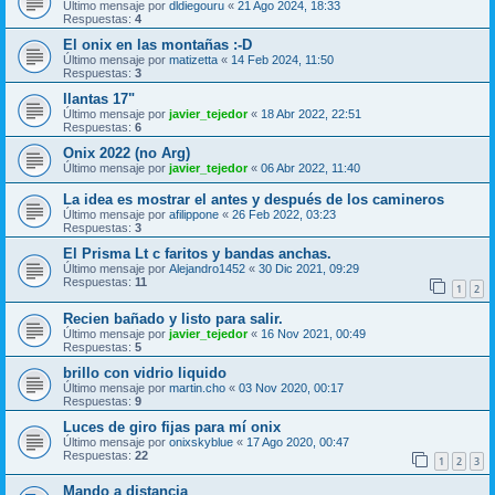
Último mensaje por
dldiegouru
«
21 Ago 2024, 18:33
Respuestas:
4
El onix en las montañas :-D
Último mensaje por
matizetta
«
14 Feb 2024, 11:50
Respuestas:
3
llantas 17"
Último mensaje por
javier_tejedor
«
18 Abr 2022, 22:51
Respuestas:
6
Onix 2022 (no Arg)
Último mensaje por
javier_tejedor
«
06 Abr 2022, 11:40
La idea es mostrar el antes y después de los camineros
Último mensaje por
afilippone
«
26 Feb 2022, 03:23
Respuestas:
3
El Prisma Lt c faritos y bandas anchas.
Último mensaje por
Alejandro1452
«
30 Dic 2021, 09:29
Respuestas:
11
1
2
Recien bañado y listo para salir.
Último mensaje por
javier_tejedor
«
16 Nov 2021, 00:49
Respuestas:
5
brillo con vidrio liquido
Último mensaje por
martin.cho
«
03 Nov 2020, 00:17
Respuestas:
9
Luces de giro fijas para mí onix
Último mensaje por
onixskyblue
«
17 Ago 2020, 00:47
Respuestas:
22
1
2
3
Mando a distancia