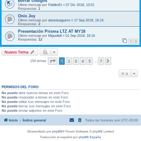
Borrar codigos
Último mensaje por
Pablito81
«
07 Dic 2018, 10:01
Respuestas:
1
Onix Joy
Último mensaje por
daneduaguirre
«
17 Sep 2018, 16:16
Respuestas:
2
Presentación Prisma LTZ AT MY18
Último mensaje por
Migueltdf
«
01 Sep 2018, 18:16
Respuestas:
12
1
2
Nuevo Tema
Página
1
de
7
1
2
3
4
5
7
Siguiente
156 temas
…
Ir a
PERMISOS DEL FORO
No puede
abrir nuevos temas en este Foro
No puede
responder a temas en este Foro
No puede
editar sus mensajes en este Foro
No puede
borrar sus mensajes en este Foro
No puede
enviar adjuntos en este Foro
Inicio
Índice general
Todos los horarios son
UTC-03:00
Desarrollado por
phpBB
® Forum Software © phpBB Limited
Traducción al español por
phpBB España