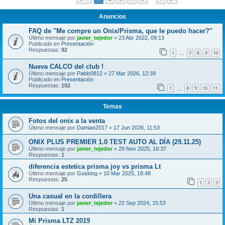
Anuncios
FAQ de "Me compre un Onix/Prisma, que le puedo hacer?"
Último mensaje por
javier_tejedor
«
23 Abr 2022, 09:13
Publicado en
Presentación
Respuestas:
92
1
7
8
9
10
…
Nueva CALCO del club !
Último mensaje por
Pablo0812
«
27 Mar 2026, 12:39
Publicado en
Presentación
Respuestas:
102
1
8
9
10
11
…
Temas
Fotos del onix a la venta
Último mensaje por
Damian2017
«
17 Jun 2026, 11:53
ONIX PLUS PREMIER 1.0 TEST AUTO AL DÍA (29.11.25)
Último mensaje por
javier_tejedor
«
29 Nov 2025, 16:37
Respuestas:
1
diferencia estetica prisma joy vs prisma Lt
Último mensaje por
Gusking
«
10 Mar 2025, 18:48
Respuestas:
25
1
2
3
Una casual en la cordillera
Último mensaje por
javier_tejedor
«
22 Sep 2024, 15:53
Respuestas:
1
Mi Prisma LTZ 2019