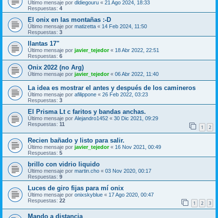
Último mensaje por
dldiegouru
«
21 Ago 2024, 18:33
Respuestas:
4
El onix en las montañas :-D
Último mensaje por
matizetta
«
14 Feb 2024, 11:50
Respuestas:
3
llantas 17"
Último mensaje por
javier_tejedor
«
18 Abr 2022, 22:51
Respuestas:
6
Onix 2022 (no Arg)
Último mensaje por
javier_tejedor
«
06 Abr 2022, 11:40
La idea es mostrar el antes y después de los camineros
Último mensaje por
afilippone
«
26 Feb 2022, 03:23
Respuestas:
3
El Prisma Lt c faritos y bandas anchas.
Último mensaje por
Alejandro1452
«
30 Dic 2021, 09:29
Respuestas:
11
1
2
Recien bañado y listo para salir.
Último mensaje por
javier_tejedor
«
16 Nov 2021, 00:49
Respuestas:
5
brillo con vidrio liquido
Último mensaje por
martin.cho
«
03 Nov 2020, 00:17
Respuestas:
9
Luces de giro fijas para mí onix
Último mensaje por
onixskyblue
«
17 Ago 2020, 00:47
Respuestas:
22
1
2
3
Mando a distancia