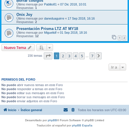
Borrar codigos
Último mensaje por
Pablito81
«
07 Dic 2018, 10:01
Respuestas:
1
Onix Joy
Último mensaje por
daneduaguirre
«
17 Sep 2018, 16:16
Respuestas:
2
Presentación Prisma LTZ AT MY18
Último mensaje por
Migueltdf
«
01 Sep 2018, 18:16
Respuestas:
12
1
2
Nuevo Tema
Página
1
de
7
1
2
3
4
5
7
Siguiente
156 temas
…
Ir a
PERMISOS DEL FORO
No puede
abrir nuevos temas en este Foro
No puede
responder a temas en este Foro
No puede
editar sus mensajes en este Foro
No puede
borrar sus mensajes en este Foro
No puede
enviar adjuntos en este Foro
Inicio
Índice general
Todos los horarios son
UTC-03:00
Desarrollado por
phpBB
® Forum Software © phpBB Limited
Traducción al español por
phpBB España