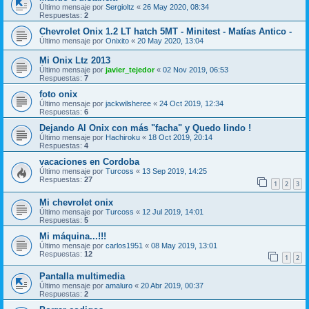
Último mensaje por
Sergioltz
«
26 May 2020, 08:34
Respuestas:
2
Chevrolet Onix 1.2 LT hatch 5MT - Minitest - Matías Antico -
Último mensaje por
Onixito
«
20 May 2020, 13:04
Mi Onix Ltz 2013
Último mensaje por
javier_tejedor
«
02 Nov 2019, 06:53
Respuestas:
7
foto onix
Último mensaje por
jackwilsheree
«
24 Oct 2019, 12:34
Respuestas:
6
Dejando Al Onix con más "facha" y Quedo lindo !
Último mensaje por
Hachiroku
«
18 Oct 2019, 20:14
Respuestas:
4
vacaciones en Cordoba
Último mensaje por
Turcoss
«
13 Sep 2019, 14:25
Respuestas:
27
1
2
3
Mi chevrolet onix
Último mensaje por
Turcoss
«
12 Jul 2019, 14:01
Respuestas:
5
Mi máquina...!!!
Último mensaje por
carlos1951
«
08 May 2019, 13:01
Respuestas:
12
1
2
Pantalla multimedia
Último mensaje por
amaluro
«
20 Abr 2019, 00:37
Respuestas:
2