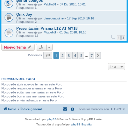
Borrar codigos
Último mensaje por
Pablito81
«
07 Dic 2018, 10:01
Respuestas:
1
Onix Joy
Último mensaje por
daneduaguirre
«
17 Sep 2018, 16:16
Respuestas:
2
Presentación Prisma LTZ AT MY18
Último mensaje por
Migueltdf
«
01 Sep 2018, 18:16
Respuestas:
12
1
2
Nuevo Tema
Página
1
de
7
1
2
3
4
5
7
Siguiente
156 temas
…
Ir a
PERMISOS DEL FORO
No puede
abrir nuevos temas en este Foro
No puede
responder a temas en este Foro
No puede
editar sus mensajes en este Foro
No puede
borrar sus mensajes en este Foro
No puede
enviar adjuntos en este Foro
Inicio
Índice general
Todos los horarios son
UTC-03:00
Desarrollado por
phpBB
® Forum Software © phpBB Limited
Traducción al español por
phpBB España