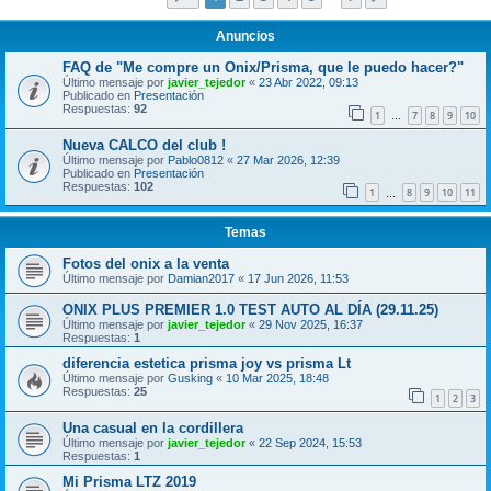
Anuncios
FAQ de "Me compre un Onix/Prisma, que le puedo hacer?"
Último mensaje por
javier_tejedor
«
23 Abr 2022, 09:13
Publicado en
Presentación
Respuestas:
92
1
7
8
9
10
…
Nueva CALCO del club !
Último mensaje por
Pablo0812
«
27 Mar 2026, 12:39
Publicado en
Presentación
Respuestas:
102
1
8
9
10
11
…
Temas
Fotos del onix a la venta
Último mensaje por
Damian2017
«
17 Jun 2026, 11:53
ONIX PLUS PREMIER 1.0 TEST AUTO AL DÍA (29.11.25)
Último mensaje por
javier_tejedor
«
29 Nov 2025, 16:37
Respuestas:
1
diferencia estetica prisma joy vs prisma Lt
Último mensaje por
Gusking
«
10 Mar 2025, 18:48
Respuestas:
25
1
2
3
Una casual en la cordillera
Último mensaje por
javier_tejedor
«
22 Sep 2024, 15:53
Respuestas:
1
Mi Prisma LTZ 2019