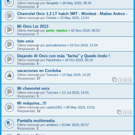
Último mensaje por
Sergioltz
«
26 May 2020, 08:34
Respuestas:
2
Chevrolet Onix 1.2 LT hatch 5MT - Minitest - Matías Antico -
Último mensaje por
Onixito
«
20 May 2020, 13:04
Mi Onix Ltz 2013
Último mensaje por
javier_tejedor
«
02 Nov 2019, 06:53
Respuestas:
7
foto onix
Último mensaje por
jackwilsheree
«
24 Oct 2019, 12:34
Respuestas:
6
Dejando Al Onix con más "facha" y Quedo lindo !
Último mensaje por
Hachiroku
«
18 Oct 2019, 20:14
Respuestas:
4
vacaciones en Cordoba
Último mensaje por
Turcoss
«
13 Sep 2019, 14:25
Respuestas:
27
1
2
3
Mi chevrolet onix
Último mensaje por
Turcoss
«
12 Jul 2019, 14:01
Respuestas:
5
Mi máquina...!!!
Último mensaje por
carlos1951
«
08 May 2019, 13:01
Respuestas:
12
1
2
Pantalla multimedia
Último mensaje por
amaluro
«
20 Abr 2019, 00:37
Respuestas:
2