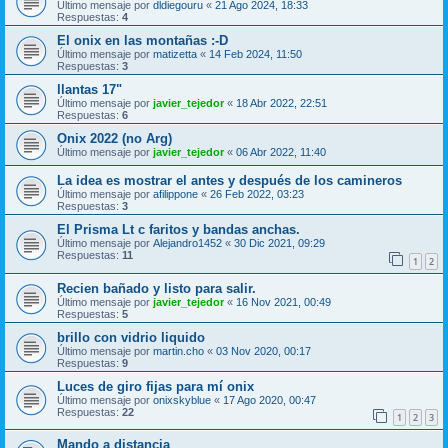
Último mensaje por
dldiegouru
«
21 Ago 2024, 18:33
Respuestas:
4
El onix en las montañas :-D
Último mensaje por
matizetta
«
14 Feb 2024, 11:50
Respuestas:
3
llantas 17"
Último mensaje por
javier_tejedor
«
18 Abr 2022, 22:51
Respuestas:
6
Onix 2022 (no Arg)
Último mensaje por
javier_tejedor
«
06 Abr 2022, 11:40
La idea es mostrar el antes y después de los camineros
Último mensaje por
afilippone
«
26 Feb 2022, 03:23
Respuestas:
3
El Prisma Lt c faritos y bandas anchas.
Último mensaje por
Alejandro1452
«
30 Dic 2021, 09:29
Respuestas:
11
1
2
Recien bañado y listo para salir.
Último mensaje por
javier_tejedor
«
16 Nov 2021, 00:49
Respuestas:
5
brillo con vidrio liquido
Último mensaje por
martin.cho
«
03 Nov 2020, 00:17
Respuestas:
9
Luces de giro fijas para mí onix
Último mensaje por
onixskyblue
«
17 Ago 2020, 00:47
Respuestas:
22
1
2
3
Mando a distancia