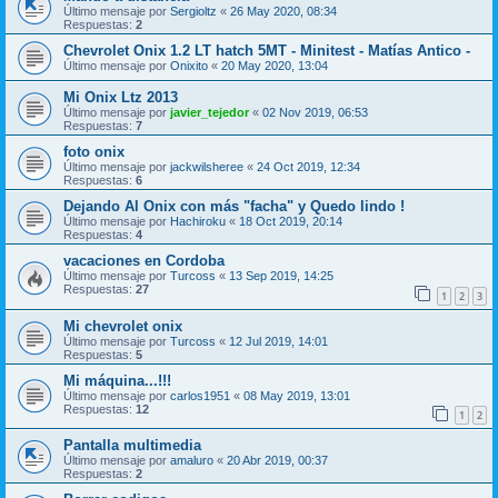
Último mensaje por
Sergioltz
«
26 May 2020, 08:34
Respuestas:
2
Chevrolet Onix 1.2 LT hatch 5MT - Minitest - Matías Antico -
Último mensaje por
Onixito
«
20 May 2020, 13:04
Mi Onix Ltz 2013
Último mensaje por
javier_tejedor
«
02 Nov 2019, 06:53
Respuestas:
7
foto onix
Último mensaje por
jackwilsheree
«
24 Oct 2019, 12:34
Respuestas:
6
Dejando Al Onix con más "facha" y Quedo lindo !
Último mensaje por
Hachiroku
«
18 Oct 2019, 20:14
Respuestas:
4
vacaciones en Cordoba
Último mensaje por
Turcoss
«
13 Sep 2019, 14:25
Respuestas:
27
1
2
3
Mi chevrolet onix
Último mensaje por
Turcoss
«
12 Jul 2019, 14:01
Respuestas:
5
Mi máquina...!!!
Último mensaje por
carlos1951
«
08 May 2019, 13:01
Respuestas:
12
1
2
Pantalla multimedia
Último mensaje por
amaluro
«
20 Abr 2019, 00:37
Respuestas:
2