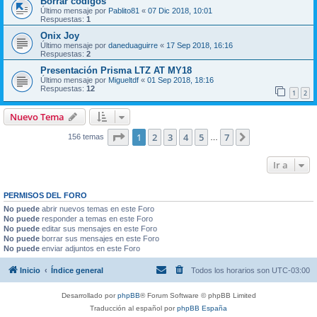
Borrar codigos
Último mensaje por
Pablito81
«
07 Dic 2018, 10:01
Respuestas:
1
Onix Joy
Último mensaje por
daneduaguirre
«
17 Sep 2018, 16:16
Respuestas:
2
Presentación Prisma LTZ AT MY18
Último mensaje por
Migueltdf
«
01 Sep 2018, 18:16
Respuestas:
12
1
2
Nuevo Tema
Página
1
de
7
1
2
3
4
5
7
Siguiente
156 temas
…
Ir a
PERMISOS DEL FORO
No puede
abrir nuevos temas en este Foro
No puede
responder a temas en este Foro
No puede
editar sus mensajes en este Foro
No puede
borrar sus mensajes en este Foro
No puede
enviar adjuntos en este Foro
Inicio
Índice general
Todos los horarios son
UTC-03:00
Desarrollado por
phpBB
® Forum Software © phpBB Limited
Traducción al español por
phpBB España