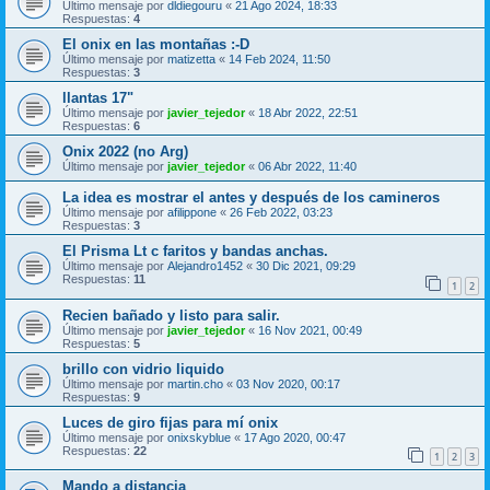
Último mensaje por
dldiegouru
«
21 Ago 2024, 18:33
Respuestas:
4
El onix en las montañas :-D
Último mensaje por
matizetta
«
14 Feb 2024, 11:50
Respuestas:
3
llantas 17"
Último mensaje por
javier_tejedor
«
18 Abr 2022, 22:51
Respuestas:
6
Onix 2022 (no Arg)
Último mensaje por
javier_tejedor
«
06 Abr 2022, 11:40
La idea es mostrar el antes y después de los camineros
Último mensaje por
afilippone
«
26 Feb 2022, 03:23
Respuestas:
3
El Prisma Lt c faritos y bandas anchas.
Último mensaje por
Alejandro1452
«
30 Dic 2021, 09:29
Respuestas:
11
1
2
Recien bañado y listo para salir.
Último mensaje por
javier_tejedor
«
16 Nov 2021, 00:49
Respuestas:
5
brillo con vidrio liquido
Último mensaje por
martin.cho
«
03 Nov 2020, 00:17
Respuestas:
9
Luces de giro fijas para mí onix
Último mensaje por
onixskyblue
«
17 Ago 2020, 00:47
Respuestas:
22
1
2
3
Mando a distancia