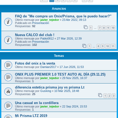
Anuncios
FAQ de "Me compre un Onix/Prisma, que le puedo hacer?"
Último mensaje por
javier_tejedor
«
23 Abr 2022, 09:13
Publicado en
Presentación
Respuestas:
92
1
7
8
9
10
…
Nueva CALCO del club !
Último mensaje por
Pablo0812
«
27 Mar 2026, 12:39
Publicado en
Presentación
Respuestas:
102
1
8
9
10
11
…
Temas
Fotos del onix a la venta
Último mensaje por
Damian2017
«
17 Jun 2026, 11:53
ONIX PLUS PREMIER 1.0 TEST AUTO AL DÍA (29.11.25)
Último mensaje por
javier_tejedor
«
29 Nov 2025, 16:37
Respuestas:
1
diferencia estetica prisma joy vs prisma Lt
Último mensaje por
Gusking
«
10 Mar 2025, 18:48
Respuestas:
25
1
2
3
Una casual en la cordillera
Último mensaje por
javier_tejedor
«
22 Sep 2024, 15:53
Respuestas:
1
Mi Prisma LTZ 2019