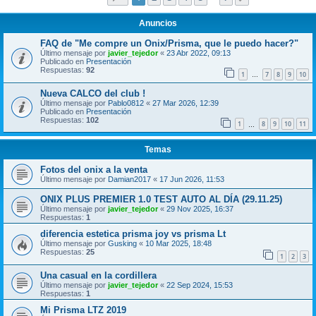
Anuncios
FAQ de "Me compre un Onix/Prisma, que le puedo hacer?"
Último mensaje por
javier_tejedor
«
23 Abr 2022, 09:13
Publicado en
Presentación
Respuestas:
92
1
7
8
9
10
…
Nueva CALCO del club !
Último mensaje por
Pablo0812
«
27 Mar 2026, 12:39
Publicado en
Presentación
Respuestas:
102
1
8
9
10
11
…
Temas
Fotos del onix a la venta
Último mensaje por
Damian2017
«
17 Jun 2026, 11:53
ONIX PLUS PREMIER 1.0 TEST AUTO AL DÍA (29.11.25)
Último mensaje por
javier_tejedor
«
29 Nov 2025, 16:37
Respuestas:
1
diferencia estetica prisma joy vs prisma Lt
Último mensaje por
Gusking
«
10 Mar 2025, 18:48
Respuestas:
25
1
2
3
Una casual en la cordillera
Último mensaje por
javier_tejedor
«
22 Sep 2024, 15:53
Respuestas:
1
Mi Prisma LTZ 2019