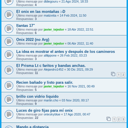
Último mensaje por
dldiegouru
«
21 Ago 2024, 18:33
Respuestas:
4
El onix en las montañas :-D
Último mensaje por
matizetta
«
14 Feb 2024, 11:50
Respuestas:
3
llantas 17"
Último mensaje por
javier_tejedor
«
18 Abr 2022, 22:51
Respuestas:
6
Onix 2022 (no Arg)
Último mensaje por
javier_tejedor
«
06 Abr 2022, 11:40
La idea es mostrar el antes y después de los camineros
Último mensaje por
afilippone
«
26 Feb 2022, 03:23
Respuestas:
3
El Prisma Lt c faritos y bandas anchas.
Último mensaje por
Alejandro1452
«
30 Dic 2021, 09:29
Respuestas:
11
1
2
Recien bañado y listo para salir.
Último mensaje por
javier_tejedor
«
16 Nov 2021, 00:49
Respuestas:
5
brillo con vidrio liquido
Último mensaje por
martin.cho
«
03 Nov 2020, 00:17
Respuestas:
9
Luces de giro fijas para mí onix
Último mensaje por
onixskyblue
«
17 Ago 2020, 00:47
Respuestas:
22
1
2
3
Mando a distancia