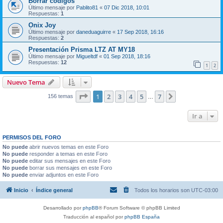
Borrar codigos
Último mensaje por
Pablito81
«
07 Dic 2018, 10:01
Respuestas:
1
Onix Joy
Último mensaje por
daneduaguirre
«
17 Sep 2018, 16:16
Respuestas:
2
Presentación Prisma LTZ AT MY18
Último mensaje por
Migueltdf
«
01 Sep 2018, 18:16
Respuestas:
12
1
2
Nuevo Tema
Página
1
de
7
1
2
3
4
5
7
Siguiente
156 temas
…
Ir a
PERMISOS DEL FORO
No puede
abrir nuevos temas en este Foro
No puede
responder a temas en este Foro
No puede
editar sus mensajes en este Foro
No puede
borrar sus mensajes en este Foro
No puede
enviar adjuntos en este Foro
Inicio
Índice general
Todos los horarios son
UTC-03:00
Desarrollado por
phpBB
® Forum Software © phpBB Limited
Traducción al español por
phpBB España