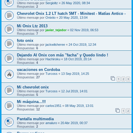
Último mensaje por
Sergioltz
«
26 May 2020, 08:34
Respuestas:
2
Chevrolet Onix 1.2 LT hatch 5MT - Minitest - Matías Antico -
Último mensaje por
Onixito
«
20 May 2020, 13:04
Mi Onix Ltz 2013
Último mensaje por
javier_tejedor
«
02 Nov 2019, 06:53
Respuestas:
7
foto onix
Último mensaje por
jackwilsheree
«
24 Oct 2019, 12:34
Respuestas:
6
Dejando Al Onix con más "facha" y Quedo lindo !
Último mensaje por
Hachiroku
«
18 Oct 2019, 20:14
Respuestas:
4
vacaciones en Cordoba
Último mensaje por
Turcoss
«
13 Sep 2019, 14:25
Respuestas:
27
1
2
3
Mi chevrolet onix
Último mensaje por
Turcoss
«
12 Jul 2019, 14:01
Respuestas:
5
Mi máquina...!!!
Último mensaje por
carlos1951
«
08 May 2019, 13:01
Respuestas:
12
1
2
Pantalla multimedia
Último mensaje por
amaluro
«
20 Abr 2019, 00:37
Respuestas:
2