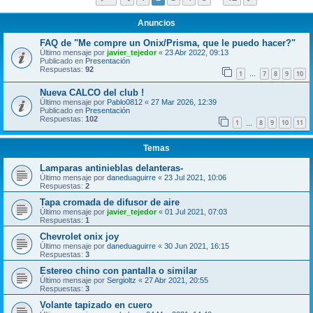
Anuncios
FAQ de "Me compre un Onix/Prisma, que le puedo hacer?"
Último mensaje por
javier_tejedor
«
23 Abr 2022, 09:13
Publicado en
Presentación
Respuestas:
92
1
7
8
9
10
…
Nueva CALCO del club !
Último mensaje por
Pablo0812
«
27 Mar 2026, 12:39
Publicado en
Presentación
Respuestas:
102
1
8
9
10
11
…
Temas
Lamparas antinieblas delanteras-
Último mensaje por
daneduaguirre
«
23 Jul 2021, 10:06
Respuestas:
2
Tapa cromada de difusor de aire
Último mensaje por
javier_tejedor
«
01 Jul 2021, 07:03
Respuestas:
1
Chevrolet onix joy
Último mensaje por
daneduaguirre
«
30 Jun 2021, 16:15
Respuestas:
3
Estereo chino con pantalla o similar
Último mensaje por
Sergioltz
«
27 Abr 2021, 20:55
Respuestas:
3
Volante tapizado en cuero