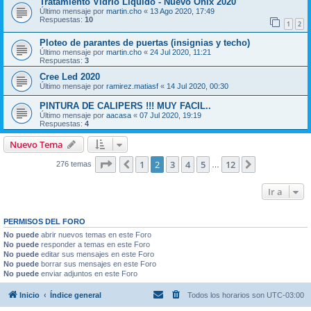
Tratamiento Vidrio Líquido - Nuevo Onix 2020
Último mensaje por
martin.cho
«
13 Ago 2020, 17:49
Respuestas:
10
1
2
Ploteo de parantes de puertas (insignias y techo)
Último mensaje por
martin.cho
«
24 Jul 2020, 11:21
Respuestas:
3
Cree Led 2020
Último mensaje por
ramirez.matiasf
«
14 Jul 2020, 00:30
PINTURA DE CALIPERS !!! MUY FACIL..
Último mensaje por
aacasa
«
07 Jul 2020, 19:19
Respuestas:
4
Nuevo Tema
Página
2
de
12
1
2
3
4
5
12
Anterior
Siguiente
276 temas
…
Ir a
PERMISOS DEL FORO
No puede
abrir nuevos temas en este Foro
No puede
responder a temas en este Foro
No puede
editar sus mensajes en este Foro
No puede
borrar sus mensajes en este Foro
No puede
enviar adjuntos en este Foro
Inicio
Índice general
Todos los horarios son
UTC-03:00