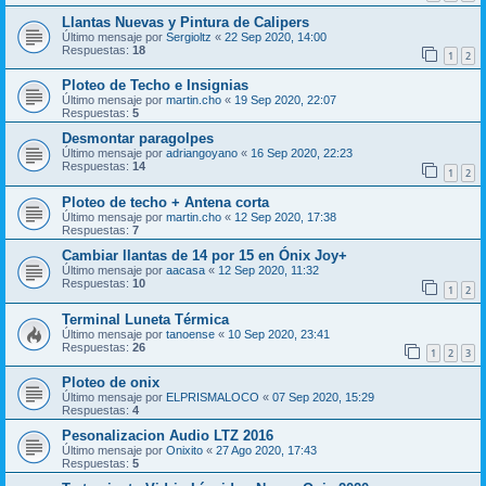
Llantas Nuevas y Pintura de Calipers
Último mensaje por
Sergioltz
«
22 Sep 2020, 14:00
Respuestas:
18
1
2
Ploteo de Techo e Insignias
Último mensaje por
martin.cho
«
19 Sep 2020, 22:07
Respuestas:
5
Desmontar paragolpes
Último mensaje por
adriangoyano
«
16 Sep 2020, 22:23
Respuestas:
14
1
2
Ploteo de techo + Antena corta
Último mensaje por
martin.cho
«
12 Sep 2020, 17:38
Respuestas:
7
Cambiar llantas de 14 por 15 en Ónix Joy+
Último mensaje por
aacasa
«
12 Sep 2020, 11:32
Respuestas:
10
1
2
Terminal Luneta Térmica
Último mensaje por
tanoense
«
10 Sep 2020, 23:41
Respuestas:
26
1
2
3
Ploteo de onix
Último mensaje por
ELPRISMALOCO
«
07 Sep 2020, 15:29
Respuestas:
4
Pesonalizacion Audio LTZ 2016
Último mensaje por
Onixito
«
27 Ago 2020, 17:43
Respuestas:
5