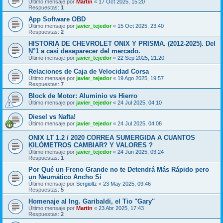
Último mensaje por
Martin
«
17 Oct 2025, 15:20
Respuestas:
1
App Software OBD
Último mensaje por
javier_tejedor
«
15 Oct 2025, 23:40
Respuestas:
2
HISTORIA DE CHEVROLET ONIX Y PRISMA. (2012-2025). Del
N°1 a casi desaparecer del mercado.
Último mensaje por
javier_tejedor
«
22 Sep 2025, 21:20
Relaciones de Caja de Velocidad Corsa
Último mensaje por
javier_tejedor
«
19 Ago 2025, 19:57
Respuestas:
7
Block de Motor: Aluminio vs Hierro
Último mensaje por
javier_tejedor
«
24 Jul 2025, 04:10
Diesel vs Nafta!
Último mensaje por
javier_tejedor
«
24 Jul 2025, 04:08
ONIX LT 1.2 / 2020 CORREA SUMERGIDA A CUANTOS
KILÓMETROS CAMBIAR? Y VALORES ?
Último mensaje por
javier_tejedor
«
24 Jun 2025, 03:24
Respuestas:
1
Por Qué un Freno Grande no te Detendrá Más Rápido pero
un Neumático Ancho Sí
Último mensaje por
Sergioltz
«
23 May 2025, 09:46
Respuestas:
5
Homenaje al Ing. Garibaldi, el Tio "Gary"
Último mensaje por
Martin
«
23 Abr 2025, 17:43
Respuestas:
2