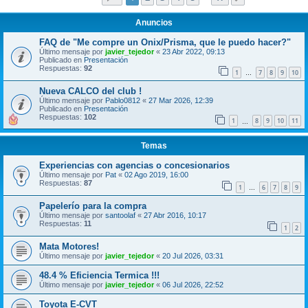
Anuncios
FAQ de "Me compre un Onix/Prisma, que le puedo hacer?"
Último mensaje por
javier_tejedor
«
23 Abr 2022, 09:13
Publicado en
Presentación
Respuestas:
92
1
7
8
9
10
…
Nueva CALCO del club !
Último mensaje por
Pablo0812
«
27 Mar 2026, 12:39
Publicado en
Presentación
Respuestas:
102
1
8
9
10
11
…
Temas
Experiencias con agencias o concesionarios
Último mensaje por
Pat
«
02 Ago 2019, 16:00
Respuestas:
87
1
6
7
8
9
…
Papelerío para la compra
Último mensaje por
santoolaf
«
27 Abr 2016, 10:17
Respuestas:
11
1
2
Mata Motores!
Último mensaje por
javier_tejedor
«
20 Jul 2026, 03:31
48.4 % Eficiencia Termica !!!
Último mensaje por
javier_tejedor
«
06 Jul 2026, 22:52
Toyota E-CVT