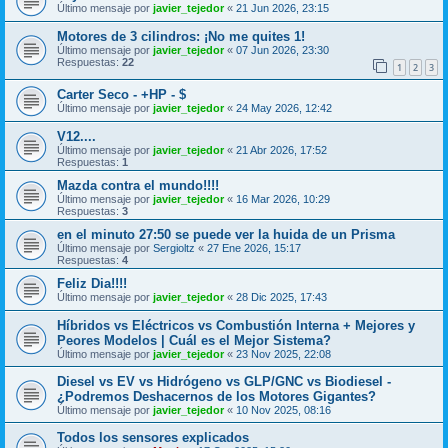
Último mensaje por
javier_tejedor
«
21 Jun 2026, 23:15
Motores de 3 cilindros: ¡No me quites 1!
Último mensaje por
javier_tejedor
«
07 Jun 2026, 23:30
Respuestas:
22
1
2
3
Carter Seco - +HP - $
Último mensaje por
javier_tejedor
«
24 May 2026, 12:42
V12....
Último mensaje por
javier_tejedor
«
21 Abr 2026, 17:52
Respuestas:
1
Mazda contra el mundo!!!!
Último mensaje por
javier_tejedor
«
16 Mar 2026, 10:29
Respuestas:
3
en el minuto 27:50 se puede ver la huida de un Prisma
Último mensaje por
Sergioltz
«
27 Ene 2026, 15:17
Respuestas:
4
Feliz Dia!!!!
Último mensaje por
javier_tejedor
«
28 Dic 2025, 17:43
Híbridos vs Eléctricos vs Combustión Interna + Mejores y
Peores Modelos | Cuál es el Mejor Sistema?
Último mensaje por
javier_tejedor
«
23 Nov 2025, 22:08
Diesel vs EV vs Hidrógeno vs GLP/GNC vs Biodiesel -
¿Podremos Deshacernos de los Motores Gigantes?
Último mensaje por
javier_tejedor
«
10 Nov 2025, 08:16
Todos los sensores explicados