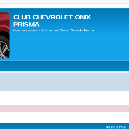
CLUB CHEVROLET ONIX
PRISMA
Foro para usuarios de Chevrolet Onix y Chevrolet Prisma
queda avanzada
RESPUESTAS