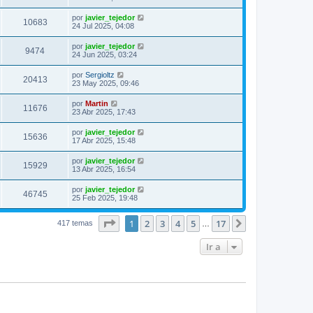
por
javier_tejedor
10683
24 Jul 2025, 04:08
por
javier_tejedor
9474
24 Jun 2025, 03:24
por
Sergioltz
20413
23 May 2025, 09:46
por
Martin
11676
23 Abr 2025, 17:43
por
javier_tejedor
15636
17 Abr 2025, 15:48
por
javier_tejedor
15929
13 Abr 2025, 16:54
por
javier_tejedor
46745
25 Feb 2025, 19:48
Página
1
de
17
1
2
3
4
5
17
Siguiente
417 temas
…
Ir a