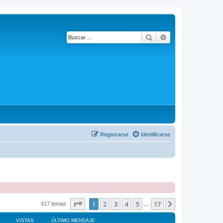
Buscar
Búsqueda avanza
Registrarse
Identificarse
Página
1
de
17
1
2
3
4
5
17
Siguiente
417 temas
…
VISTAS
ÚLTIMO MENSAJE