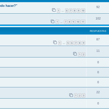
edo hacer?"
92
1
6
7
8
9
10
…
102
1
7
8
9
10
11
…
RESPUESTAS
87
1
5
6
7
8
9
…
11
1
2
0
0
0
22
1
2
3
0