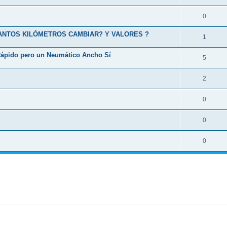
0
CUANTOS KILÓMETROS CAMBIAR? Y VALORES ?
1
Rápido pero un Neumático Ancho Sí
5
2
0
0
0