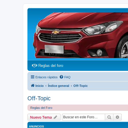
(Opens a new tab)
Reglas del foro
Enlaces rápidos
FAQ
Inicio
Índice general
Off-Topic
Off-Topic
Reglas del Foro
Buscar
Bús
Nuevo Tema
ANUNCIOS