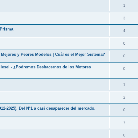
1
3
 Prisma
4
0
+ Mejores y Peores Modelos | Cuál es el Mejor Sistema?
0
iesel - ¿Podremos Deshacernos de los Motores
0
1
2
2025). Del N°1 a casi desaparecer del mercado.
0
7
0