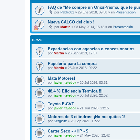
FAQ de "Me compre un Onix/Prisma, que le pu
por
Pablito81
»
29 Ene 2018, 09:58
» en
Presentación
Nueva CALCO del club !
por
Martin
»
08 May 2014, 15:45
» en
Presentación
TEMAS
Experiencias con agencias o concesionarios
por
Martin
»
26 Sep 2013, 17:37
Papelerío para la compra
por
Martin
»
25 Jun 2013, 20:22
Mata Motores!
por
javier_tejedor
»
20 Jul 2026, 03:31
48.4 % Eficiencia Termica !!!
por
javier_tejedor
»
06 Jul 2026, 22:52
Toyota E-CVT
por
javier_tejedor
»
21 Jun 2026, 23:15
Motores de 3 cilindros: ¡No me quites 1!
por
Sergioltz
»
25 Sep 2021, 11:22
Carter Seco - +HP - $
por
javier_tejedor
»
24 May 2026, 12:42