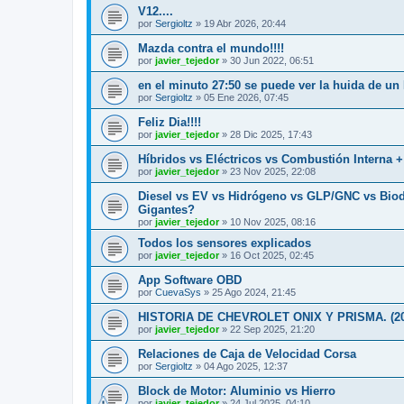
V12....
por
Sergioltz
»
19 Abr 2026, 20:44
Mazda contra el mundo!!!!
por
javier_tejedor
»
30 Jun 2022, 06:51
en el minuto 27:50 se puede ver la huida de un
por
Sergioltz
»
05 Ene 2026, 07:45
Feliz Dia!!!!
por
javier_tejedor
»
28 Dic 2025, 17:43
Híbridos vs Eléctricos vs Combustión Interna 
por
javier_tejedor
»
23 Nov 2025, 22:08
Diesel vs EV vs Hidrógeno vs GLP/GNC vs Biod
Gigantes?
por
javier_tejedor
»
10 Nov 2025, 08:16
Todos los sensores explicados
por
javier_tejedor
»
16 Oct 2025, 02:45
App Software OBD
por
CuevaSys
»
25 Ago 2024, 21:45
HISTORIA DE CHEVROLET ONIX Y PRISMA. (2012-
por
javier_tejedor
»
22 Sep 2025, 21:20
Relaciones de Caja de Velocidad Corsa
por
Sergioltz
»
04 Ago 2025, 12:37
Block de Motor: Aluminio vs Hierro
por
javier_tejedor
»
24 Jul 2025, 04:10