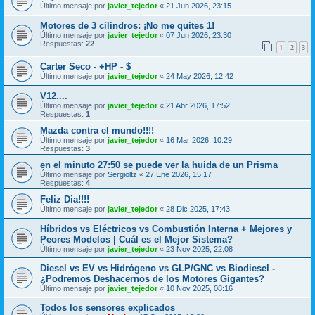
Último mensaje por
javier_tejedor
«
21 Jun 2026, 23:15
Motores de 3 cilindros: ¡No me quites 1!
Último mensaje por
javier_tejedor
«
07 Jun 2026, 23:30
Respuestas:
22
1
2
3
Carter Seco - +HP - $
Último mensaje por
javier_tejedor
«
24 May 2026, 12:42
V12....
Último mensaje por
javier_tejedor
«
21 Abr 2026, 17:52
Respuestas:
1
Mazda contra el mundo!!!!
Último mensaje por
javier_tejedor
«
16 Mar 2026, 10:29
Respuestas:
3
en el minuto 27:50 se puede ver la huida de un Prisma
Último mensaje por
Sergioltz
«
27 Ene 2026, 15:17
Respuestas:
4
Feliz Dia!!!!
Último mensaje por
javier_tejedor
«
28 Dic 2025, 17:43
Híbridos vs Eléctricos vs Combustión Interna + Mejores y
Peores Modelos | Cuál es el Mejor Sistema?
Último mensaje por
javier_tejedor
«
23 Nov 2025, 22:08
Diesel vs EV vs Hidrógeno vs GLP/GNC vs Biodiesel -
¿Podremos Deshacernos de los Motores Gigantes?
Último mensaje por
javier_tejedor
«
10 Nov 2025, 08:16
Todos los sensores explicados