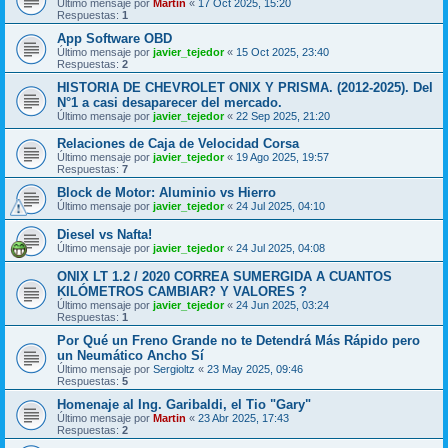
Último mensaje por
Martin
«
17 Oct 2025, 15:20
Respuestas:
1
App Software OBD
Último mensaje por
javier_tejedor
«
15 Oct 2025, 23:40
Respuestas:
2
HISTORIA DE CHEVROLET ONIX Y PRISMA. (2012-2025). Del
N°1 a casi desaparecer del mercado.
Último mensaje por
javier_tejedor
«
22 Sep 2025, 21:20
Relaciones de Caja de Velocidad Corsa
Último mensaje por
javier_tejedor
«
19 Ago 2025, 19:57
Respuestas:
7
Block de Motor: Aluminio vs Hierro
Último mensaje por
javier_tejedor
«
24 Jul 2025, 04:10
Diesel vs Nafta!
Último mensaje por
javier_tejedor
«
24 Jul 2025, 04:08
ONIX LT 1.2 / 2020 CORREA SUMERGIDA A CUANTOS
KILÓMETROS CAMBIAR? Y VALORES ?
Último mensaje por
javier_tejedor
«
24 Jun 2025, 03:24
Respuestas:
1
Por Qué un Freno Grande no te Detendrá Más Rápido pero
un Neumático Ancho Sí
Último mensaje por
Sergioltz
«
23 May 2025, 09:46
Respuestas:
5
Homenaje al Ing. Garibaldi, el Tio "Gary"
Último mensaje por
Martin
«
23 Abr 2025, 17:43
Respuestas:
2