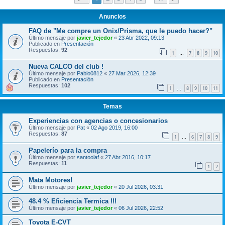
Anuncios
FAQ de "Me compre un Onix/Prisma, que le puedo hacer?"
Último mensaje por
javier_tejedor
«
23 Abr 2022, 09:13
Publicado en
Presentación
Respuestas:
92
1
7
8
9
10
…
Nueva CALCO del club !
Último mensaje por
Pablo0812
«
27 Mar 2026, 12:39
Publicado en
Presentación
Respuestas:
102
1
8
9
10
11
…
Temas
Experiencias con agencias o concesionarios
Último mensaje por
Pat
«
02 Ago 2019, 16:00
Respuestas:
87
1
6
7
8
9
…
Papelerío para la compra
Último mensaje por
santoolaf
«
27 Abr 2016, 10:17
Respuestas:
11
1
2
Mata Motores!
Último mensaje por
javier_tejedor
«
20 Jul 2026, 03:31
48.4 % Eficiencia Termica !!!
Último mensaje por
javier_tejedor
«
06 Jul 2026, 22:52
Toyota E-CVT