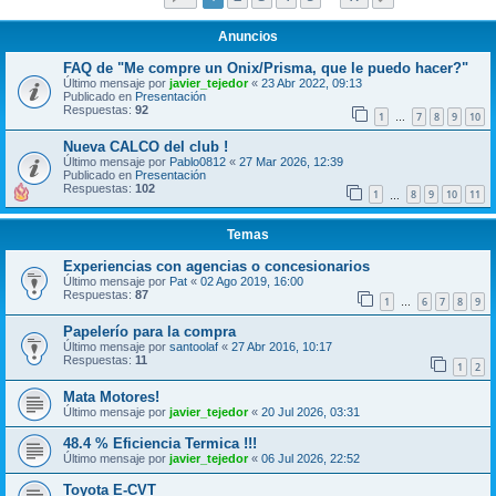
Anuncios
FAQ de "Me compre un Onix/Prisma, que le puedo hacer?"
Último mensaje por
javier_tejedor
«
23 Abr 2022, 09:13
Publicado en
Presentación
Respuestas:
92
1
7
8
9
10
…
Nueva CALCO del club !
Último mensaje por
Pablo0812
«
27 Mar 2026, 12:39
Publicado en
Presentación
Respuestas:
102
1
8
9
10
11
…
Temas
Experiencias con agencias o concesionarios
Último mensaje por
Pat
«
02 Ago 2019, 16:00
Respuestas:
87
1
6
7
8
9
…
Papelerío para la compra
Último mensaje por
santoolaf
«
27 Abr 2016, 10:17
Respuestas:
11
1
2
Mata Motores!
Último mensaje por
javier_tejedor
«
20 Jul 2026, 03:31
48.4 % Eficiencia Termica !!!
Último mensaje por
javier_tejedor
«
06 Jul 2026, 22:52
Toyota E-CVT