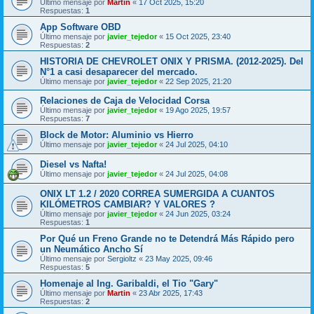
Último mensaje por
Martin
«
17 Oct 2025, 15:20
Respuestas:
1
App Software OBD
Último mensaje por
javier_tejedor
«
15 Oct 2025, 23:40
Respuestas:
2
HISTORIA DE CHEVROLET ONIX Y PRISMA. (2012-2025). Del
N°1 a casi desaparecer del mercado.
Último mensaje por
javier_tejedor
«
22 Sep 2025, 21:20
Relaciones de Caja de Velocidad Corsa
Último mensaje por
javier_tejedor
«
19 Ago 2025, 19:57
Respuestas:
7
Block de Motor: Aluminio vs Hierro
Último mensaje por
javier_tejedor
«
24 Jul 2025, 04:10
Diesel vs Nafta!
Último mensaje por
javier_tejedor
«
24 Jul 2025, 04:08
ONIX LT 1.2 / 2020 CORREA SUMERGIDA A CUANTOS
KILÓMETROS CAMBIAR? Y VALORES ?
Último mensaje por
javier_tejedor
«
24 Jun 2025, 03:24
Respuestas:
1
Por Qué un Freno Grande no te Detendrá Más Rápido pero
un Neumático Ancho Sí
Último mensaje por
Sergioltz
«
23 May 2025, 09:46
Respuestas:
5
Homenaje al Ing. Garibaldi, el Tio "Gary"
Último mensaje por
Martin
«
23 Abr 2025, 17:43
Respuestas:
2