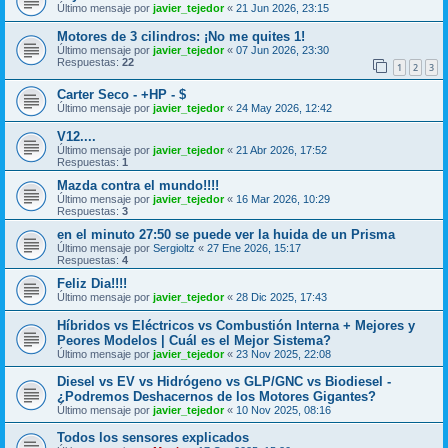
Último mensaje por
javier_tejedor
«
21 Jun 2026, 23:15
Motores de 3 cilindros: ¡No me quites 1!
Último mensaje por
javier_tejedor
«
07 Jun 2026, 23:30
Respuestas:
22
1
2
3
Carter Seco - +HP - $
Último mensaje por
javier_tejedor
«
24 May 2026, 12:42
V12....
Último mensaje por
javier_tejedor
«
21 Abr 2026, 17:52
Respuestas:
1
Mazda contra el mundo!!!!
Último mensaje por
javier_tejedor
«
16 Mar 2026, 10:29
Respuestas:
3
en el minuto 27:50 se puede ver la huida de un Prisma
Último mensaje por
Sergioltz
«
27 Ene 2026, 15:17
Respuestas:
4
Feliz Dia!!!!
Último mensaje por
javier_tejedor
«
28 Dic 2025, 17:43
Híbridos vs Eléctricos vs Combustión Interna + Mejores y
Peores Modelos | Cuál es el Mejor Sistema?
Último mensaje por
javier_tejedor
«
23 Nov 2025, 22:08
Diesel vs EV vs Hidrógeno vs GLP/GNC vs Biodiesel -
¿Podremos Deshacernos de los Motores Gigantes?
Último mensaje por
javier_tejedor
«
10 Nov 2025, 08:16
Todos los sensores explicados