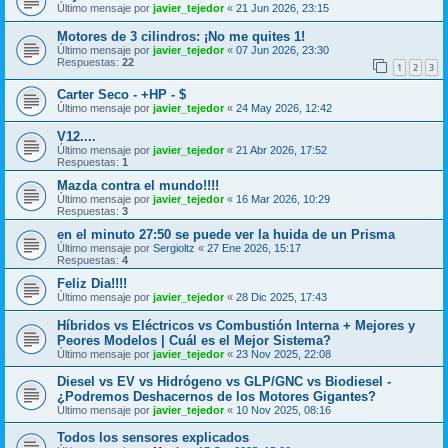
Último mensaje por
javier_tejedor
«
21 Jun 2026, 23:15
Motores de 3 cilindros: ¡No me quites 1!
Último mensaje por
javier_tejedor
«
07 Jun 2026, 23:30
Respuestas:
22
1
2
3
Carter Seco - +HP - $
Último mensaje por
javier_tejedor
«
24 May 2026, 12:42
V12....
Último mensaje por
javier_tejedor
«
21 Abr 2026, 17:52
Respuestas:
1
Mazda contra el mundo!!!!
Último mensaje por
javier_tejedor
«
16 Mar 2026, 10:29
Respuestas:
3
en el minuto 27:50 se puede ver la huida de un Prisma
Último mensaje por
Sergioltz
«
27 Ene 2026, 15:17
Respuestas:
4
Feliz Dia!!!!
Último mensaje por
javier_tejedor
«
28 Dic 2025, 17:43
Híbridos vs Eléctricos vs Combustión Interna + Mejores y
Peores Modelos | Cuál es el Mejor Sistema?
Último mensaje por
javier_tejedor
«
23 Nov 2025, 22:08
Diesel vs EV vs Hidrógeno vs GLP/GNC vs Biodiesel -
¿Podremos Deshacernos de los Motores Gigantes?
Último mensaje por
javier_tejedor
«
10 Nov 2025, 08:16
Todos los sensores explicados