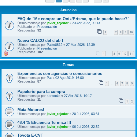
Anuncios
FAQ de "Me compre un Onix/Prisma, que le puedo hacer?"
Último mensaje por
javier_tejedor
«
23 Abr 2022, 09:13
Publicado en
Presentación
Respuestas:
92
1
7
8
9
10
…
Nueva CALCO del club !
Último mensaje por
Pablo0812
«
27 Mar 2026, 12:39
Publicado en
Presentación
Respuestas:
102
1
8
9
10
11
…
Temas
Experiencias con agencias o concesionarios
Último mensaje por
Pat
«
02 Ago 2019, 16:00
Respuestas:
87
1
6
7
8
9
…
Papelerío para la compra
Último mensaje por
santoolaf
«
27 Abr 2016, 10:17
Respuestas:
11
1
2
Mata Motores!
Último mensaje por
javier_tejedor
«
20 Jul 2026, 03:31
48.4 % Eficiencia Termica !!!
Último mensaje por
javier_tejedor
«
06 Jul 2026, 22:52
Toyota E-CVT