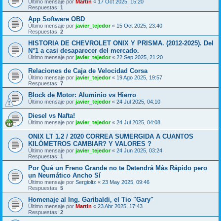
Último mensaje por
Martin
«
17 Oct 2025, 15:20
Respuestas:
1
App Software OBD
Último mensaje por
javier_tejedor
«
15 Oct 2025, 23:40
Respuestas:
2
HISTORIA DE CHEVROLET ONIX Y PRISMA. (2012-2025). Del
N°1 a casi desaparecer del mercado.
Último mensaje por
javier_tejedor
«
22 Sep 2025, 21:20
Relaciones de Caja de Velocidad Corsa
Último mensaje por
javier_tejedor
«
19 Ago 2025, 19:57
Respuestas:
7
Block de Motor: Aluminio vs Hierro
Último mensaje por
javier_tejedor
«
24 Jul 2025, 04:10
Diesel vs Nafta!
Último mensaje por
javier_tejedor
«
24 Jul 2025, 04:08
ONIX LT 1.2 / 2020 CORREA SUMERGIDA A CUANTOS
KILÓMETROS CAMBIAR? Y VALORES ?
Último mensaje por
javier_tejedor
«
24 Jun 2025, 03:24
Respuestas:
1
Por Qué un Freno Grande no te Detendrá Más Rápido pero
un Neumático Ancho Sí
Último mensaje por
Sergioltz
«
23 May 2025, 09:46
Respuestas:
5
Homenaje al Ing. Garibaldi, el Tio "Gary"
Último mensaje por
Martin
«
23 Abr 2025, 17:43
Respuestas:
2