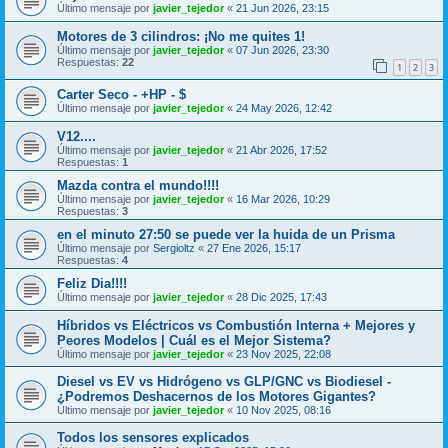
Último mensaje por
javier_tejedor
«
21 Jun 2026, 23:15
Motores de 3 cilindros: ¡No me quites 1!
Último mensaje por
javier_tejedor
«
07 Jun 2026, 23:30
Respuestas:
22
1
2
3
Carter Seco - +HP - $
Último mensaje por
javier_tejedor
«
24 May 2026, 12:42
V12....
Último mensaje por
javier_tejedor
«
21 Abr 2026, 17:52
Respuestas:
1
Mazda contra el mundo!!!!
Último mensaje por
javier_tejedor
«
16 Mar 2026, 10:29
Respuestas:
3
en el minuto 27:50 se puede ver la huida de un Prisma
Último mensaje por
Sergioltz
«
27 Ene 2026, 15:17
Respuestas:
4
Feliz Dia!!!!
Último mensaje por
javier_tejedor
«
28 Dic 2025, 17:43
Híbridos vs Eléctricos vs Combustión Interna + Mejores y
Peores Modelos | Cuál es el Mejor Sistema?
Último mensaje por
javier_tejedor
«
23 Nov 2025, 22:08
Diesel vs EV vs Hidrógeno vs GLP/GNC vs Biodiesel -
¿Podremos Deshacernos de los Motores Gigantes?
Último mensaje por
javier_tejedor
«
10 Nov 2025, 08:16
Todos los sensores explicados