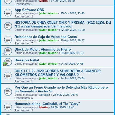
Último mensaje por
Martin
«
17 Oct 2025, 15:20
Respuestas:
1
App Software OBD
Último mensaje por
javier_tejedor
«
15 Oct 2025, 23:40
Respuestas:
2
HISTORIA DE CHEVROLET ONIX Y PRISMA. (2012-2025). Del
N°1 a casi desaparecer del mercado.
Último mensaje por
javier_tejedor
«
22 Sep 2025, 21:20
Relaciones de Caja de Velocidad Corsa
Último mensaje por
javier_tejedor
«
19 Ago 2025, 19:57
Respuestas:
7
Block de Motor: Aluminio vs Hierro
Último mensaje por
javier_tejedor
«
24 Jul 2025, 04:10
Diesel vs Nafta!
Último mensaje por
javier_tejedor
«
24 Jul 2025, 04:08
ONIX LT 1.2 / 2020 CORREA SUMERGIDA A CUANTOS
KILÓMETROS CAMBIAR? Y VALORES ?
Último mensaje por
javier_tejedor
«
24 Jun 2025, 03:24
Respuestas:
1
Por Qué un Freno Grande no te Detendrá Más Rápido pero
un Neumático Ancho Sí
Último mensaje por
Sergioltz
«
23 May 2025, 09:46
Respuestas:
5
Homenaje al Ing. Garibaldi, el Tio "Gary"
Último mensaje por
Martin
«
23 Abr 2025, 17:43
Respuestas:
2