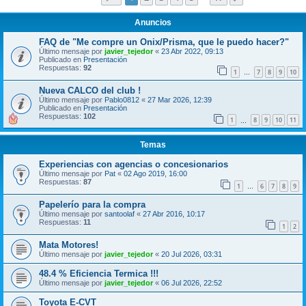
Anuncios
FAQ de "Me compre un Onix/Prisma, que le puedo hacer?"
Último mensaje por
javier_tejedor
«
23 Abr 2022, 09:13
Publicado en
Presentación
Respuestas:
92
1
7
8
9
10
…
Nueva CALCO del club !
Último mensaje por
Pablo0812
«
27 Mar 2026, 12:39
Publicado en
Presentación
Respuestas:
102
1
8
9
10
11
…
Temas
Experiencias con agencias o concesionarios
Último mensaje por
Pat
«
02 Ago 2019, 16:00
Respuestas:
87
1
6
7
8
9
…
Papelerío para la compra
Último mensaje por
santoolaf
«
27 Abr 2016, 10:17
Respuestas:
11
1
2
Mata Motores!
Último mensaje por
javier_tejedor
«
20 Jul 2026, 03:31
48.4 % Eficiencia Termica !!!
Último mensaje por
javier_tejedor
«
06 Jul 2026, 22:52
Toyota E-CVT