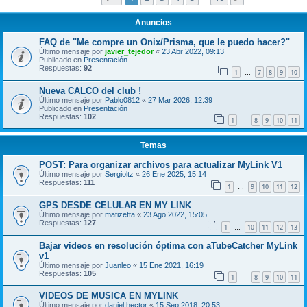
Anuncios
FAQ de "Me compre un Onix/Prisma, que le puedo hacer?"
Último mensaje por
javier_tejedor
«
23 Abr 2022, 09:13
Publicado en
Presentación
Respuestas:
92
1
7
8
9
10
…
Nueva CALCO del club !
Último mensaje por
Pablo0812
«
27 Mar 2026, 12:39
Publicado en
Presentación
Respuestas:
102
1
8
9
10
11
…
Temas
POST: Para organizar archivos para actualizar MyLink V1
Último mensaje por
Sergioltz
«
26 Ene 2025, 15:14
Respuestas:
111
1
9
10
11
12
…
GPS DESDE CELULAR EN MY LINK
Último mensaje por
matizetta
«
23 Ago 2022, 15:05
Respuestas:
127
1
10
11
12
13
…
Bajar videos en resolución óptima con aTubeCatcher MyLink
v1
Último mensaje por
Juanleo
«
15 Ene 2021, 16:19
Respuestas:
105
1
8
9
10
11
…
VIDEOS DE MUSICA EN MYLINK
Último mensaje por
daniel hector
«
15 Sep 2018, 20:53