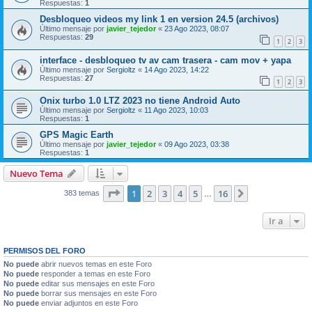
Respuestas:
1
Desbloqueo videos my link 1 en version 24.5 (archivos)
Último mensaje por
javier_tejedor
«
23 Ago 2023, 08:07
Respuestas:
29
1
2
3
interface - desbloqueo tv av cam trasera - cam mov + yapa
Último mensaje por
Sergioltz
«
14 Ago 2023, 14:22
Respuestas:
27
1
2
3
Onix turbo 1.0 LTZ 2023 no tiene Android Auto
Último mensaje por
Sergioltz
«
11 Ago 2023, 10:03
Respuestas:
1
GPS Magic Earth
Último mensaje por
javier_tejedor
«
09 Ago 2023, 03:38
Respuestas:
1
Nuevo Tema
Página
1
de
16
1
2
3
4
5
16
Siguiente
383 temas
…
Ir a
PERMISOS DEL FORO
No puede
abrir nuevos temas en este Foro
No puede
responder a temas en este Foro
No puede
editar sus mensajes en este Foro
No puede
borrar sus mensajes en este Foro
No puede
enviar adjuntos en este Foro