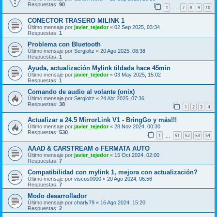
Respuestas:
90
1
7
8
9
10
…
CONECTOR TRASERO MILINK 1
Último mensaje por
javier_tejedor
«
02 Sep 2025, 03:34
Respuestas:
1
Problema con Bluetooth
Último mensaje por
Sergioltz
«
20 Ago 2025, 08:38
Respuestas:
1
Ayuda, actualización Mylink tildada hace 45min
Último mensaje por
javier_tejedor
«
03 May 2025, 15:02
Respuestas:
1
Comando de audio al volante (onix)
Último mensaje por
Sergioltz
«
24 Abr 2025, 07:36
Respuestas:
38
1
2
3
4
Actualizar a 24.5 MirrorLink V1 - BringGo y más!!!
Último mensaje por
javier_tejedor
«
28 Nov 2024, 00:30
Respuestas:
530
1
51
52
53
54
…
AAAD & CARSTREAM o FERMATA AUTO
Último mensaje por
javier_tejedor
«
15 Oct 2024, 02:00
Respuestas:
7
Compatibilidad con mylink 1, mejora con actualización?
Último mensaje por
viscos0000
«
20 Ago 2024, 06:56
Respuestas:
7
Modo desarrollador
Último mensaje por
charly79
«
16 Ago 2024, 15:20
Respuestas:
2