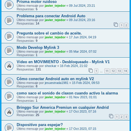
Prisma motor ruidoso
Último mensaje por
javier_tejedor
«
09 Jul 2024, 23:21
Respuestas:
5
Problema para conectar Android Auto
Último mensaje por
javier_tejedor
«
09 Jul 2024, 23:16
Respuestas:
14
1
2
Pregunta sobre el cambio de aceite.
Último mensaje por
javier_tejedor
«
17 Jun 2024, 04:19
Respuestas:
9
Modo Develop Mylink 3
Último mensaje por
javier_tejedor
«
05 Mar 2024, 07:02
Respuestas:
1
Video en MOVIMIENTO - Desbloqueado - Mylink V1
Último mensaje por
shockar
«
16 Feb 2024, 21:02
Respuestas:
131
1
11
12
13
14
…
Cómo conectar Android auto en mylink V2
Último mensaje por
jesuestrada1981
«
15 Feb 2024, 09:53
Respuestas:
8
como saco el sonido de claxon cuando activo la alarma
Último mensaje por
javier_tejedor
«
01 Nov 2023, 01:01
Respuestas:
1
Bringgo Sur America Premiun en cualquier Andrid
Último mensaje por
javier_tejedor
«
17 Oct 2023, 07:16
Respuestas:
25
1
2
3
Dispositivo para espejar?
Último mensaje por
javier_tejedor
«
17 Oct 2023, 07:15