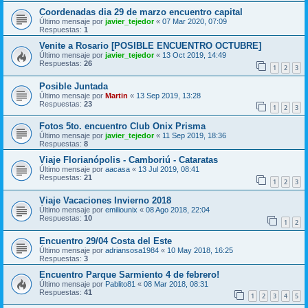
Coordenadas dia 29 de marzo encuentro capital
Último mensaje por
javier_tejedor
«
07 Mar 2020, 07:09
Respuestas:
1
Venite a Rosario [POSIBLE ENCUENTRO OCTUBRE]
Último mensaje por
javier_tejedor
«
13 Oct 2019, 14:49
Respuestas:
26
1
2
3
Posible Juntada
Último mensaje por
Martin
«
13 Sep 2019, 13:28
Respuestas:
23
1
2
3
Fotos 5to. encuentro Club Onix Prisma
Último mensaje por
javier_tejedor
«
11 Sep 2019, 18:36
Respuestas:
8
Viaje Florianópolis - Camboriú - Cataratas
Último mensaje por
aacasa
«
13 Jul 2019, 08:41
Respuestas:
21
1
2
3
Viaje Vacaciones Invierno 2018
Último mensaje por
emiliounix
«
08 Ago 2018, 22:04
Respuestas:
10
1
2
Encuentro 29/04 Costa del Este
Último mensaje por
adriansosa1984
«
10 May 2018, 16:25
Respuestas:
3
Encuentro Parque Sarmiento 4 de febrero!
Último mensaje por
Pablito81
«
08 Mar 2018, 08:31
Respuestas:
41
1
2
3
4
5