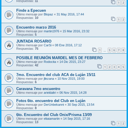
Respuestas:
11
1
2
Finde a Epecuen
Último mensaje por
Blopaz
«
31 May 2016, 17:44
Respuestas:
10
1
2
Encuentro marzo 2016
Último mensaje por
martin1976
«
15 Mar 2016, 23:32
Respuestas:
5
JUNTADA ROSARIO
Último mensaje por
CarSi
«
08 Ene 2016, 17:12
Respuestas:
75
1
5
6
7
8
…
POSIBLE REUNIÓN MARDEL MES DE FEBRERO
Último mensaje por
Rodocita
«
14 Dic 2015, 23:27
Respuestas:
42
1
2
3
4
5
7mo. Encuentro del club ACA de Luján 15/11
Último mensaje por
jllezana
«
10 Nov 2015, 19:00
Respuestas:
6
Caravana 7mo encuentro
Último mensaje por
arieldaltri
«
06 Nov 2015, 14:28
Fotos 6to. encuentro del Club en Luján
Último mensaje por
DerUnbekannt
«
30 Sep 2015, 13:54
Respuestas:
8
6to. Encuentro del Club Onix/Prisma 13/09
Último mensaje por
eltatamartin
«
14 Sep 2015, 17:16
Respuestas:
13
1
2