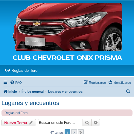
CLUB CHEVROLET ONIX PRISMA
(Opens a new tab)
Reglas del foro
FAQ
Registrarse
Identificarse
B
Inicio
Índice general
Lugares y encuentros
u
Lugares y encuentros
s
Reglas del Foro
c
a
Buscar
Búsqueda avanzad
Nuevo Tema
r
1
2
Siguiente
47 temas