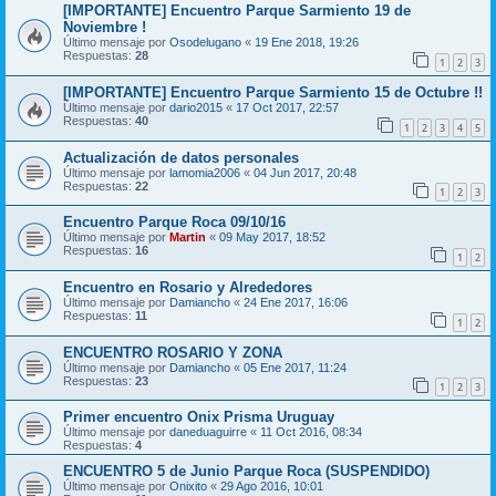
[IMPORTANTE] Encuentro Parque Sarmiento 19 de
Noviembre !
Último mensaje por
Osodelugano
«
19 Ene 2018, 19:26
Respuestas:
28
1
2
3
[IMPORTANTE] Encuentro Parque Sarmiento 15 de Octubre !!
Último mensaje por
dario2015
«
17 Oct 2017, 22:57
Respuestas:
40
1
2
3
4
5
Actualización de datos personales
Último mensaje por
lamomia2006
«
04 Jun 2017, 20:48
Respuestas:
22
1
2
3
Encuentro Parque Roca 09/10/16
Último mensaje por
Martin
«
09 May 2017, 18:52
Respuestas:
16
1
2
Encuentro en Rosario y Alrededores
Último mensaje por
Damiancho
«
24 Ene 2017, 16:06
Respuestas:
11
1
2
ENCUENTRO ROSARIO Y ZONA
Último mensaje por
Damiancho
«
05 Ene 2017, 11:24
Respuestas:
23
1
2
3
Primer encuentro Onix Prisma Uruguay
Último mensaje por
daneduaguirre
«
11 Oct 2016, 08:34
Respuestas:
4
ENCUENTRO 5 de Junio Parque Roca (SUSPENDIDO)
Último mensaje por
Onixito
«
29 Ago 2016, 10:01