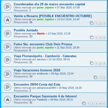
Coordenadas dia 29 de marzo encuentro capital
Último mensaje por
javier_tejedor
«
07 Mar 2020, 07:09
Respuestas:
1
Venite a Rosario [POSIBLE ENCUENTRO OCTUBRE]
Último mensaje por
javier_tejedor
«
13 Oct 2019, 14:49
Respuestas:
26
1
2
3
Posible Juntada
Último mensaje por
Martin
«
13 Sep 2019, 13:28
Respuestas:
23
1
2
3
Fotos 5to. encuentro Club Onix Prisma
Último mensaje por
javier_tejedor
«
11 Sep 2019, 18:36
Respuestas:
8
Viaje Florianópolis - Camboriú - Cataratas
Último mensaje por
aacasa
«
13 Jul 2019, 08:41
Respuestas:
21
1
2
3
Viaje Vacaciones Invierno 2018
Último mensaje por
emiliounix
«
08 Ago 2018, 22:04
Respuestas:
10
1
2
Encuentro 29/04 Costa del Este
Último mensaje por
adriansosa1984
«
10 May 2018, 16:25
Respuestas:
3
Encuentro Parque Sarmiento 4 de febrero!
Último mensaje por
Pablito81
«
08 Mar 2018, 08:31
Respuestas:
41
1
2
3
4
5