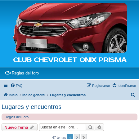
CLUB CHEVROLET ONIX PRISMA
(Opens a new tab)
Reglas del foro
FAQ
Registrarse
Identificarse
B
Inicio
Índice general
Lugares y encuentros
u
Lugares y encuentros
s
Reglas del Foro
c
a
Buscar
Búsqueda avanzad
Nuevo Tema
r
1
2
Siguiente
47 temas