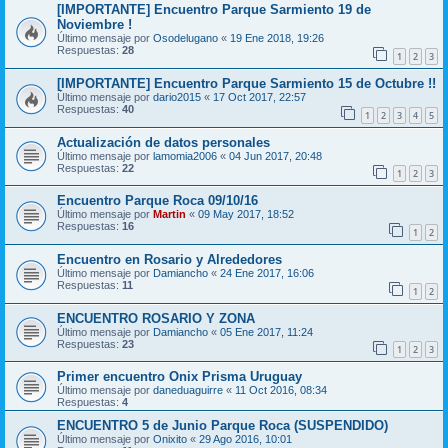
[IMPORTANTE] Encuentro Parque Sarmiento 19 de
Noviembre !
Último mensaje por
Osodelugano
«
19 Ene 2018, 19:26
Respuestas:
28
1
2
3
[IMPORTANTE] Encuentro Parque Sarmiento 15 de Octubre !!
Último mensaje por
dario2015
«
17 Oct 2017, 22:57
Respuestas:
40
1
2
3
4
5
Actualización de datos personales
Último mensaje por
lamomia2006
«
04 Jun 2017, 20:48
Respuestas:
22
1
2
3
Encuentro Parque Roca 09/10/16
Último mensaje por
Martin
«
09 May 2017, 18:52
Respuestas:
16
1
2
Encuentro en Rosario y Alrededores
Último mensaje por
Damiancho
«
24 Ene 2017, 16:06
Respuestas:
11
1
2
ENCUENTRO ROSARIO Y ZONA
Último mensaje por
Damiancho
«
05 Ene 2017, 11:24
Respuestas:
23
1
2
3
Primer encuentro Onix Prisma Uruguay
Último mensaje por
daneduaguirre
«
11 Oct 2016, 08:34
Respuestas:
4
ENCUENTRO 5 de Junio Parque Roca (SUSPENDIDO)
Último mensaje por
Onixito
«
29 Ago 2016, 10:01