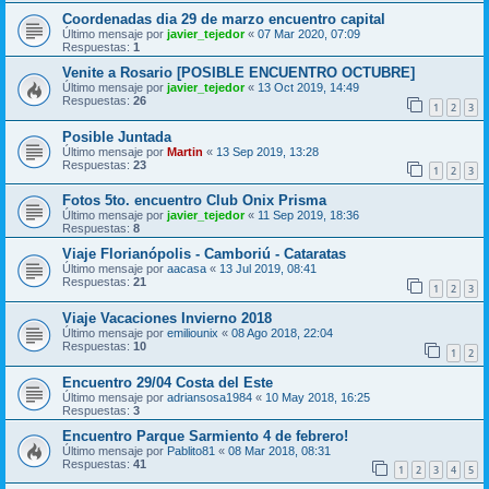
Coordenadas dia 29 de marzo encuentro capital
Último mensaje por
javier_tejedor
«
07 Mar 2020, 07:09
Respuestas:
1
Venite a Rosario [POSIBLE ENCUENTRO OCTUBRE]
Último mensaje por
javier_tejedor
«
13 Oct 2019, 14:49
Respuestas:
26
1
2
3
Posible Juntada
Último mensaje por
Martin
«
13 Sep 2019, 13:28
Respuestas:
23
1
2
3
Fotos 5to. encuentro Club Onix Prisma
Último mensaje por
javier_tejedor
«
11 Sep 2019, 18:36
Respuestas:
8
Viaje Florianópolis - Camboriú - Cataratas
Último mensaje por
aacasa
«
13 Jul 2019, 08:41
Respuestas:
21
1
2
3
Viaje Vacaciones Invierno 2018
Último mensaje por
emiliounix
«
08 Ago 2018, 22:04
Respuestas:
10
1
2
Encuentro 29/04 Costa del Este
Último mensaje por
adriansosa1984
«
10 May 2018, 16:25
Respuestas:
3
Encuentro Parque Sarmiento 4 de febrero!
Último mensaje por
Pablito81
«
08 Mar 2018, 08:31
Respuestas:
41
1
2
3
4
5