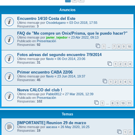
Anuncios
Encuentro 14/10 Costa del Este
Último mensaje por
Osodelugano
«
03 Oct 2018, 17:55
Respuestas:
3
FAQ de "Me compre un Onix/Prisma, que le puedo hacer?"
Último mensaje por
javier_tejedor
«
23 Abr 2022, 09:13
Publicado en
Presentación
Respuestas:
92
1
7
8
9
10
…
Fotos aéreas del segundo encuentro 7/9/2014
Último mensaje por
flavio
«
06 Oct 2014, 23:06
Respuestas:
31
1
2
3
4
Primer encuentro CABA 22/06
Último mensaje por
flavio
«
23 Jun 2014, 19:37
Respuestas:
45
1
2
3
4
5
Nueva CALCO del club !
Último mensaje por
Pablo0812
«
27 Mar 2026, 12:39
Publicado en
Presentación
Respuestas:
102
1
8
9
10
11
…
Temas
[IMPORTANTE] Reunion 29 de marzo
Último mensaje por
aacasa
«
26 May 2020, 16:25
Respuestas:
19
1
2