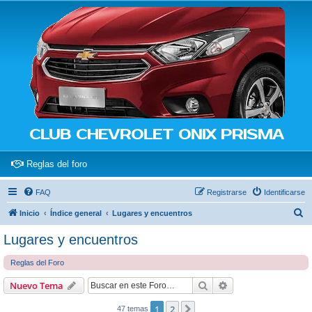
CLUB CHEVROLET ONIX PRISMA
(Opens a new tab)
Reglas del foro
FAQ
Registrarse
Identificarse
B
Inicio
Índice general
Lugares y encuentros
u
Lugares y encuentros
s
Reglas del Foro
c
a
Buscar
Búsqueda avanzad
Nuevo Tema
r
1
2
Siguiente
47 temas