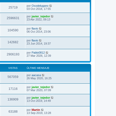
por
Osodelugano
25719
03 Oct 2018, 17:55
por
javier_tejedor
2596631
23 Abr 2022, 09:13
por
flavio
104590
06 Oct 2014, 23:06
por
flavio
142682
23 Jun 2014, 19:37
por
Pablo0812
2906193
27 Mar 2026, 12:39
VISTAS
ÚLTIMO MENSAJE
por
aacasa
567059
26 May 2020, 16:25
por
javier_tejedor
17116
07 Mar 2020, 07:09
por
javier_tejedor
136909
13 Oct 2019, 14:49
por
Martin
63188
13 Sep 2019, 13:28