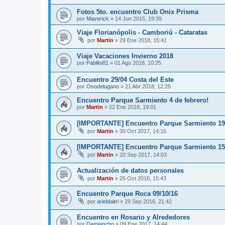
Fotos 5to. encuentro Club Onix Prisma
por
Maverick
»
14 Jun 2015, 19:39
Viaje Florianópolis - Camboriú - Cataratas
por
Martin
»
29 Ene 2018, 15:41
Viaje Vacaciones Invierno 2018
por
Pablito81
»
01 Ago 2018, 10:25
Encuentro 29/04 Costa del Este
por
Osodelugano
»
21 Abr 2018, 12:25
Encuentro Parque Sarmiento 4 de febrero!
por
Martin
»
22 Ene 2018, 19:01
[IMPORTANTE] Encuentro Parque Sarmiento 19
por
Martin
»
30 Oct 2017, 14:15
[IMPORTANTE] Encuentro Parque Sarmiento 15 
por
Martin
»
20 Sep 2017, 14:03
Actualización de datos personales
por
Martin
»
25 Oct 2016, 15:43
Encuentro Parque Roca 09/10/16
por
arieldaltri
»
29 Sep 2016, 21:42
Encuentro en Rosario y Alrededores
por
Damiancho
»
09 Ene 2017, 14:44