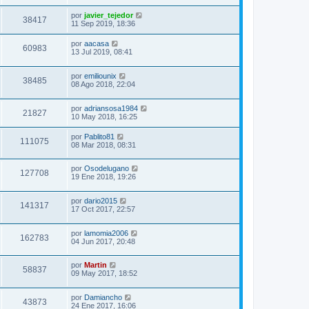
por
javier_tejedor
38417
11 Sep 2019, 18:36
por
aacasa
60983
13 Jul 2019, 08:41
por
emiliounix
38485
08 Ago 2018, 22:04
por
adriansosa1984
21827
10 May 2018, 16:25
por
Pablito81
111075
08 Mar 2018, 08:31
por
Osodelugano
127708
19 Ene 2018, 19:26
por
dario2015
141317
17 Oct 2017, 22:57
por
lamomia2006
162783
04 Jun 2017, 20:48
por
Martin
58837
09 May 2017, 18:52
por
Damiancho
43873
24 Ene 2017, 16:06