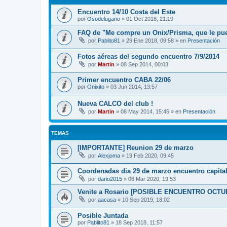
Encuentro 14/10 Costa del Este
por
Osodelugano
»
01 Oct 2018, 21:19
FAQ de "Me compre un Onix/Prisma, que le pu
por
Pablito81
»
29 Ene 2018, 09:58
» en
Presentación
Fotos aéreas del segundo encuentro 7/9/2014
por
Martin
»
08 Sep 2014, 00:03
Primer encuentro CABA 22/06
por
Onixito
»
03 Jun 2014, 13:57
Nueva CALCO del club !
por
Martin
»
08 May 2014, 15:45
» en
Presentación
TEMAS
[IMPORTANTE] Reunion 29 de marzo
por
Alexjoma
»
19 Feb 2020, 09:45
Coordenadas dia 29 de marzo encuentro capita
por
dario2015
»
06 Mar 2020, 19:53
Venite a Rosario [POSIBLE ENCUENTRO OCTU
por
aacasa
»
10 Sep 2019, 18:02
Posible Juntada
por
Pablito81
»
18 Sep 2018, 11:57