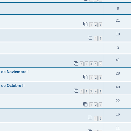
8
21
1
2
3
10
1
2
3
41
1
2
3
4
5
 de Noviembre !
28
1
2
3
de Octubre !!
40
1
2
3
4
5
22
1
2
3
16
1
2
11