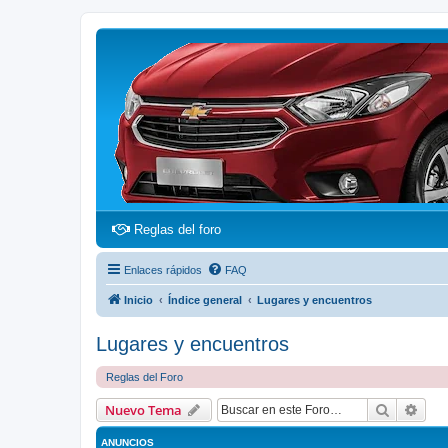
(Opens a new tab)
Reglas del foro
Enlaces rápidos
FAQ
Inicio
Índice general
Lugares y encuentros
Lugares y encuentros
Reglas del Foro
Buscar
Bús
Nuevo Tema
ANUNCIOS