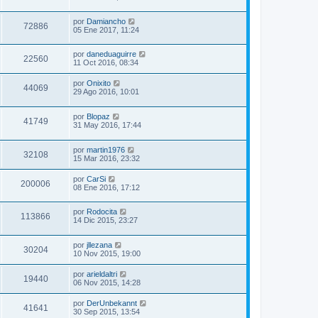
por
Damiancho
72886
05 Ene 2017, 11:24
por
daneduaguirre
22560
11 Oct 2016, 08:34
por
Onixito
44069
29 Ago 2016, 10:01
por
Blopaz
41749
31 May 2016, 17:44
por
martin1976
32108
15 Mar 2016, 23:32
por
CarSi
200006
08 Ene 2016, 17:12
por
Rodocita
113866
14 Dic 2015, 23:27
por
jllezana
30204
10 Nov 2015, 19:00
por
arieldaltri
19440
06 Nov 2015, 14:28
por
DerUnbekannt
41641
30 Sep 2015, 13:54