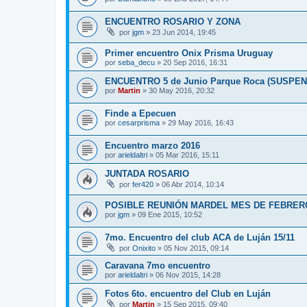
ENCUENTRO ROSARIO Y ZONA
por
jgm
»
23 Jun 2014, 19:45
Primer encuentro Onix Prisma Uruguay
por
seba_decu
»
20 Sep 2016, 16:31
ENCUENTRO 5 de Junio Parque Roca (SUSPEN
por
Martin
»
30 May 2016, 20:32
Finde a Epecuen
por
cesarprisma
»
29 May 2016, 16:43
Encuentro marzo 2016
por
arieldaltri
»
05 Mar 2016, 15:11
JUNTADA ROSARIO
por
fer420
»
06 Abr 2014, 10:14
POSIBLE REUNIÓN MARDEL MES DE FEBRER
por
jgm
»
09 Ene 2015, 10:52
7mo. Encuentro del club ACA de Luján 15/11
por
Onixito
»
05 Nov 2015, 09:14
Caravana 7mo encuentro
por
arieldaltri
»
06 Nov 2015, 14:28
Fotos 6to. encuentro del Club en Luján
por
Martin
»
15 Sep 2015, 09:40