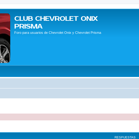
CLUB CHEVROLET ONIX
PRISMA
Foro para usuarios de Chevrolet Onix y Chevrolet Prisma
queda avanzada
RESPUESTAS