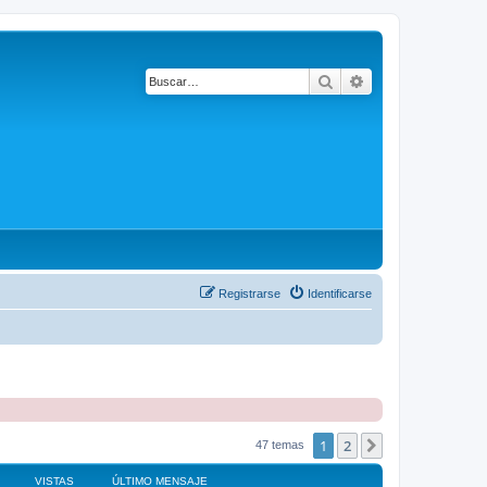
Buscar
Búsqueda avanza
Registrarse
Identificarse
1
2
Siguiente
47 temas
VISTAS
ÚLTIMO MENSAJE