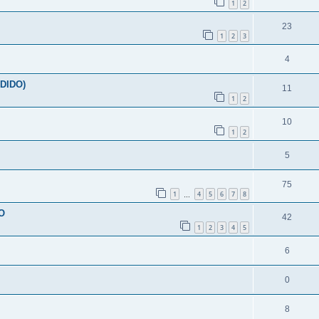
1
2
23
1
2
3
4
DIDO)
11
1
2
10
1
2
5
75
1
4
5
6
7
8
…
O
42
1
2
3
4
5
6
0
8