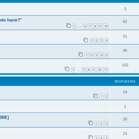
3
edo hacer?"
92
1
6
7
8
9
10
…
31
1
2
3
4
45
1
2
3
4
5
102
1
7
8
9
10
11
…
RESPUESTAS
19
1
2
l
1
BRE]
26
1
2
3
23
1
2
3