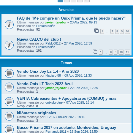
Anuncios
FAQ de "Me compre un Onix/Prisma, que le puedo hacer?"
Último mensaje por
javier_tejedor
«
23 Abr 2022, 09:13
Publicado en
Presentación
Respuestas:
92
1
7
8
9
10
…
Nueva CALCO del club !
Último mensaje por
Pablo0812
«
27 Mar 2026, 12:39
Publicado en
Presentación
Respuestas:
102
1
8
9
10
11
…
Temas
Vendo Onix Joy Ls 1.4 - Año 2020
Último mensaje por
Nadia.o.88
«
09 Ago 2026, 11:33
Vendo Onix LT Tech 2022 Azul
Último mensaje por
javier_tejedor
«
22 Feb 2026, 12:35
Respuestas:
1
VENTA Cubreasientos + Apoyabrazos (COMBO) y mas
Último mensaje por
onixskyblue
«
07 Ago 2025, 18:14
Respuestas:
8
kilómetros originales
Último mensaje por
LTZ16
«
08 Abr 2025, 18:16
Respuestas:
3
Busco Prisma 2017 en adelante, Montevideo, Uruguay
Último mensaje por
Fernando1911
«
18 Sep 2024, 13:50