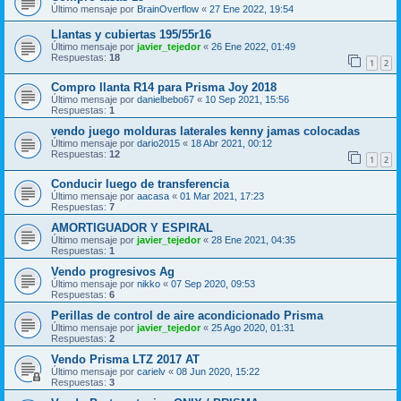
Último mensaje por
BrainOverflow
«
27 Ene 2022, 19:54
Llantas y cubiertas 195/55r16
Último mensaje por
javier_tejedor
«
26 Ene 2022, 01:49
Respuestas:
18
1
2
Compro llanta R14 para Prisma Joy 2018
Último mensaje por
danielbebo67
«
10 Sep 2021, 15:56
Respuestas:
1
vendo juego molduras laterales kenny jamas colocadas
Último mensaje por
dario2015
«
18 Abr 2021, 00:12
Respuestas:
12
1
2
Conducir luego de transferencia
Último mensaje por
aacasa
«
01 Mar 2021, 17:23
Respuestas:
7
AMORTIGUADOR Y ESPIRAL
Último mensaje por
javier_tejedor
«
28 Ene 2021, 04:35
Respuestas:
1
Vendo progresivos Ag
Último mensaje por
nikko
«
07 Sep 2020, 09:53
Respuestas:
6
Perillas de control de aire acondicionado Prisma
Último mensaje por
javier_tejedor
«
25 Ago 2020, 01:31
Respuestas:
2
Vendo Prisma LTZ 2017 AT
Último mensaje por
carielv
«
08 Jun 2020, 15:22
Respuestas:
3