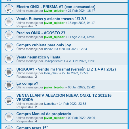
Electro ONIX - PRISMA AT (con encausador)
Último mensaje por
javier_tejedor
«
21 Feb 2024, 16:47
Vendo Butacas y asiento trasero 1/3 2/3
Último mensaje por
javier_tejedor
«
15 Ago 2023, 04:17
Respuestas:
7
Precios ONIX - AGOSTO 23
Último mensaje por
javier_tejedor
«
11 Ago 2023, 13:44
Compro cubierta para onix joy
Último mensaje por
dario2023
«
20 Jul 2023, 12:34
Venta neumatico y llanta
Último mensaje por
Josepariente11
«
20 Oct 2022, 11:08
URUGUAY - Vendo mi Prisma! (versión LTZ 1.4 AT 2017)
Último mensaje por
leon_chev
«
22 Jul 2022, 12:50
Respuestas:
2
Lo compro?
Último mensaje por
javier_tejedor
«
03 Jun 2022, 22:42
VENTA LLANTA ALEACION NUEVA ONIXL TZ 2013/16
VENDIDA
Último mensaje por
ivanelba
«
14 Feb 2022, 23:53
Respuestas:
2
Compro Manual de propietario
Último mensaje por
javier_tejedor
«
09 Feb 2022, 20:06
Respuestas:
4
Compro tasas 15"