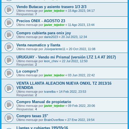
Vendo Butacas y asiento trasero 1/3 2/3
Último mensaje por
javier_tejedor
«
15 Ago 2023, 04:17
Respuestas:
7
Precios ONIX - AGOSTO 23
Último mensaje por
javier_tejedor
«
11 Ago 2023, 13:44
Compro cubierta para onix joy
Último mensaje por
dario2023
«
20 Jul 2023, 12:34
Venta neumatico y llanta
Último mensaje por
Josepariente11
«
20 Oct 2022, 11:08
URUGUAY - Vendo mi Prisma! (versión LTZ 1.4 AT 2017)
Último mensaje por
leon_chev
«
22 Jul 2022, 12:50
Respuestas:
2
Lo compro?
Último mensaje por
javier_tejedor
«
03 Jun 2022, 22:42
VENTA LLANTA ALEACION NUEVA ONIXL TZ 2013/16
VENDIDA
Último mensaje por
ivanelba
«
14 Feb 2022, 23:53
Respuestas:
2
Compro Manual de propietario
Último mensaje por
javier_tejedor
«
09 Feb 2022, 20:06
Respuestas:
4
Compro tasas 15"
Último mensaje por
BrainOverflow
«
27 Ene 2022, 19:54
Llantas y cubiertas 195/55r16