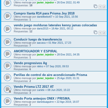
Último mensaje por
javier_tejedor
«
26 Ene 2022, 01:49
Respuestas:
18
1
2
Compro llanta R14 para Prisma Joy 2018
Último mensaje por
danielbebo67
«
10 Sep 2021, 15:56
Respuestas:
1
vendo juego molduras laterales kenny jamas colocadas
Último mensaje por
dario2015
«
18 Abr 2021, 00:12
Respuestas:
12
1
2
Conducir luego de transferencia
Último mensaje por
aacasa
«
01 Mar 2021, 17:23
Respuestas:
7
AMORTIGUADOR Y ESPIRAL
Último mensaje por
javier_tejedor
«
28 Ene 2021, 04:35
Respuestas:
1
Vendo progresivos Ag
Último mensaje por
nikko
«
07 Sep 2020, 09:53
Respuestas:
6
Perillas de control de aire acondicionado Prisma
Último mensaje por
javier_tejedor
«
25 Ago 2020, 01:31
Respuestas:
2
Vendo Prisma LTZ 2017 AT
Último mensaje por
carielv
«
08 Jun 2020, 15:22
Respuestas:
3
Vendo Porta anteojos ONIX / PRISMA.
Último mensaje por
daneduaguirre
«
22 Ago 2019, 16:07
Respuestas:
2