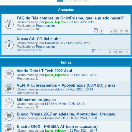
Anuncios
FAQ de "Me compre un Onix/Prisma, que le puedo hacer?"
Último mensaje por
javier_tejedor
«
23 Abr 2022, 09:13
Publicado en
Presentación
Respuestas:
92
1
7
8
9
10
…
Nueva CALCO del club !
Último mensaje por
Pablo0812
«
27 Mar 2026, 12:39
Publicado en
Presentación
Respuestas:
102
1
8
9
10
11
…
Temas
Vendo Onix LT Tech 2022 Azul
Último mensaje por
javier_tejedor
«
22 Feb 2026, 12:35
Respuestas:
1
VENTA Cubreasientos + Apoyabrazos (COMBO) y mas
Último mensaje por
onixskyblue
«
07 Ago 2025, 18:14
Respuestas:
8
kilómetros originales
Último mensaje por
LTZ16
«
08 Abr 2025, 18:16
Respuestas:
3
Busco Prisma 2017 en adelante, Montevideo, Uruguay
Último mensaje por
Fernando1911
«
18 Sep 2024, 13:50
Electro ONIX - PRISMA AT (con encausador)
Último mensaje por
javier_tejedor
«
21 Feb 2024, 16:47