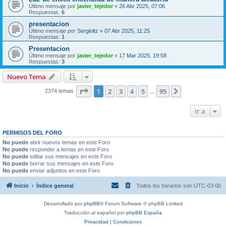
Último mensaje por
javier_tejedor
«
26 Abr 2025, 07:06
Respuestas:
6
presentacion
Último mensaje por
Sergioltz
«
07 Abr 2025, 11:25
Respuestas:
1
Presentacion
Último mensaje por
javier_tejedor
«
17 Mar 2025, 19:58
Respuestas:
3
Nuevo Tema
Página
1
de
95
1
2
3
4
5
95
Siguiente
2374 temas
…
Ir a
PERMISOS DEL FORO
No puede
abrir nuevos temas en este Foro
No puede
responder a temas en este Foro
No puede
editar sus mensajes en este Foro
No puede
borrar sus mensajes en este Foro
No puede
enviar adjuntos en este Foro
Inicio
Índice general
Todos los horarios son
UTC-03:00
Desarrollado por
phpBB
® Forum Software © phpBB Limited
Traducción al español por
phpBB España
Privacidad
|
Condiciones