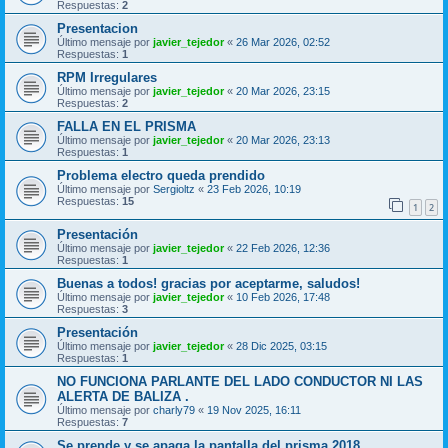
Respuestas:
2
Presentacion
Último mensaje por
javier_tejedor
«
26 Mar 2026, 02:52
Respuestas:
1
RPM Irregulares
Último mensaje por
javier_tejedor
«
20 Mar 2026, 23:15
Respuestas:
2
FALLA EN EL PRISMA
Último mensaje por
javier_tejedor
«
20 Mar 2026, 23:13
Respuestas:
1
Problema electro queda prendido
Último mensaje por
Sergioltz
«
23 Feb 2026, 10:19
Respuestas:
15
1
2
Presentación
Último mensaje por
javier_tejedor
«
22 Feb 2026, 12:36
Respuestas:
1
Buenas a todos! gracias por aceptarme, saludos!
Último mensaje por
javier_tejedor
«
10 Feb 2026, 17:48
Respuestas:
3
Presentación
Último mensaje por
javier_tejedor
«
28 Dic 2025, 03:15
Respuestas:
1
NO FUNCIONA PARLANTE DEL LADO CONDUCTOR NI LAS
ALERTA DE BALIZA .
Último mensaje por
charly79
«
19 Nov 2025, 16:11
Respuestas:
7
Se prende y se apaga la pantalla del prisma 2018