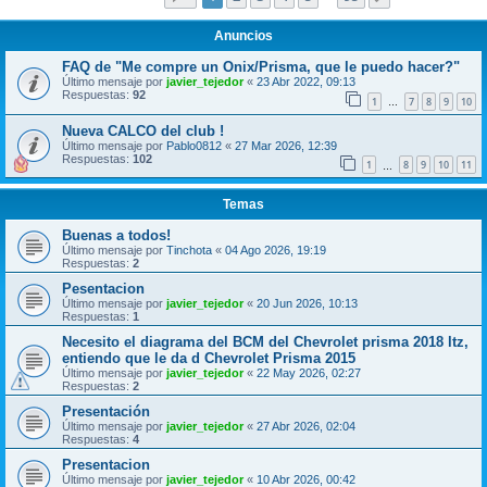
Anuncios
FAQ de "Me compre un Onix/Prisma, que le puedo hacer?"
Último mensaje por
javier_tejedor
«
23 Abr 2022, 09:13
Respuestas:
92
1
7
8
9
10
…
Nueva CALCO del club !
Último mensaje por
Pablo0812
«
27 Mar 2026, 12:39
Respuestas:
102
1
8
9
10
11
…
Temas
Buenas a todos!
Último mensaje por
Tinchota
«
04 Ago 2026, 19:19
Respuestas:
2
Pesentacion
Último mensaje por
javier_tejedor
«
20 Jun 2026, 10:13
Respuestas:
1
Necesito el diagrama del BCM del Chevrolet prisma 2018 ltz,
entiendo que le da d Chevrolet Prisma 2015
Último mensaje por
javier_tejedor
«
22 May 2026, 02:27
Respuestas:
2
Presentación
Último mensaje por
javier_tejedor
«
27 Abr 2026, 02:04
Respuestas:
4
Presentacion
Último mensaje por
javier_tejedor
«
10 Abr 2026, 00:42