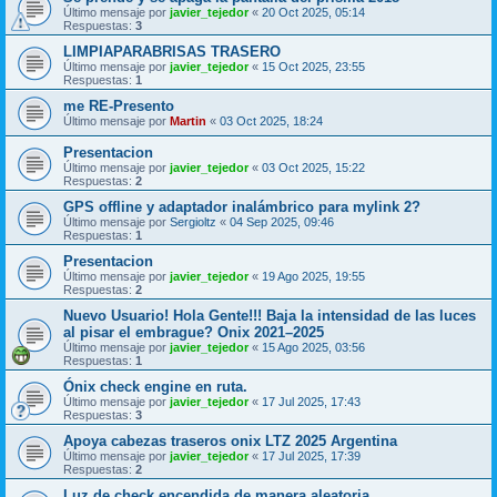
Último mensaje por
javier_tejedor
«
20 Oct 2025, 05:14
Respuestas:
3
LIMPIAPARABRISAS TRASERO
Último mensaje por
javier_tejedor
«
15 Oct 2025, 23:55
Respuestas:
1
me RE-Presento
Último mensaje por
Martin
«
03 Oct 2025, 18:24
Presentacion
Último mensaje por
javier_tejedor
«
03 Oct 2025, 15:22
Respuestas:
2
GPS offline y adaptador inalámbrico para mylink 2?
Último mensaje por
Sergioltz
«
04 Sep 2025, 09:46
Respuestas:
1
Presentacion
Último mensaje por
javier_tejedor
«
19 Ago 2025, 19:55
Respuestas:
2
Nuevo Usuario! Hola Gente!!! Baja la intensidad de las luces
al pisar el embrague? Onix 2021–2025
Último mensaje por
javier_tejedor
«
15 Ago 2025, 03:56
Respuestas:
1
Ónix check engine en ruta.
Último mensaje por
javier_tejedor
«
17 Jul 2025, 17:43
Respuestas:
3
Apoya cabezas traseros onix LTZ 2025 Argentina
Último mensaje por
javier_tejedor
«
17 Jul 2025, 17:39
Respuestas:
2
Luz de check encendida de manera aleatoria