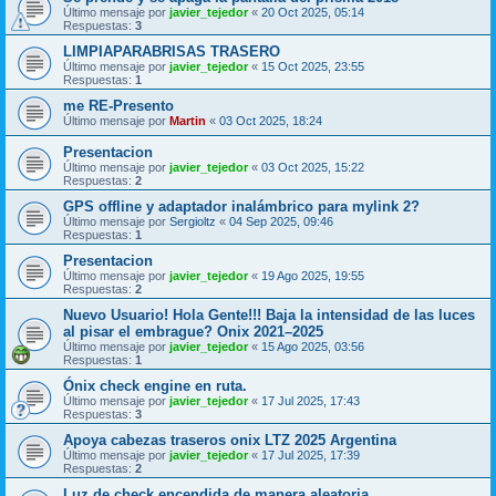
Último mensaje por
javier_tejedor
«
20 Oct 2025, 05:14
Respuestas:
3
LIMPIAPARABRISAS TRASERO
Último mensaje por
javier_tejedor
«
15 Oct 2025, 23:55
Respuestas:
1
me RE-Presento
Último mensaje por
Martin
«
03 Oct 2025, 18:24
Presentacion
Último mensaje por
javier_tejedor
«
03 Oct 2025, 15:22
Respuestas:
2
GPS offline y adaptador inalámbrico para mylink 2?
Último mensaje por
Sergioltz
«
04 Sep 2025, 09:46
Respuestas:
1
Presentacion
Último mensaje por
javier_tejedor
«
19 Ago 2025, 19:55
Respuestas:
2
Nuevo Usuario! Hola Gente!!! Baja la intensidad de las luces
al pisar el embrague? Onix 2021–2025
Último mensaje por
javier_tejedor
«
15 Ago 2025, 03:56
Respuestas:
1
Ónix check engine en ruta.
Último mensaje por
javier_tejedor
«
17 Jul 2025, 17:43
Respuestas:
3
Apoya cabezas traseros onix LTZ 2025 Argentina
Último mensaje por
javier_tejedor
«
17 Jul 2025, 17:39
Respuestas:
2
Luz de check encendida de manera aleatoria