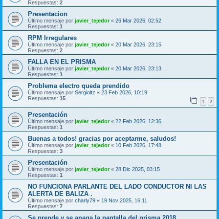
Respuestas:
2
Presentacion
Último mensaje por
javier_tejedor
«
26 Mar 2026, 02:52
Respuestas:
1
RPM Irregulares
Último mensaje por
javier_tejedor
«
20 Mar 2026, 23:15
Respuestas:
2
FALLA EN EL PRISMA
Último mensaje por
javier_tejedor
«
20 Mar 2026, 23:13
Respuestas:
1
Problema electro queda prendido
Último mensaje por
Sergioltz
«
23 Feb 2026, 10:19
Respuestas:
15
1
2
Presentación
Último mensaje por
javier_tejedor
«
22 Feb 2026, 12:36
Respuestas:
1
Buenas a todos! gracias por aceptarme, saludos!
Último mensaje por
javier_tejedor
«
10 Feb 2026, 17:48
Respuestas:
3
Presentación
Último mensaje por
javier_tejedor
«
28 Dic 2025, 03:15
Respuestas:
1
NO FUNCIONA PARLANTE DEL LADO CONDUCTOR NI LAS
ALERTA DE BALIZA .
Último mensaje por
charly79
«
19 Nov 2025, 16:11
Respuestas:
7
Se prende y se apaga la pantalla del prisma 2018