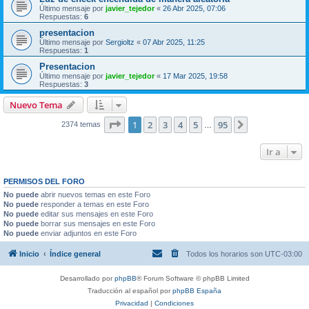
Último mensaje por
javier_tejedor
«
26 Abr 2025, 07:06
Respuestas:
6
presentacion
Último mensaje por
Sergioltz
«
07 Abr 2025, 11:25
Respuestas:
1
Presentacion
Último mensaje por
javier_tejedor
«
17 Mar 2025, 19:58
Respuestas:
3
Nuevo Tema
Página
1
de
95
1
2
3
4
5
95
Siguiente
2374 temas
…
Ir a
PERMISOS DEL FORO
No puede
abrir nuevos temas en este Foro
No puede
responder a temas en este Foro
No puede
editar sus mensajes en este Foro
No puede
borrar sus mensajes en este Foro
No puede
enviar adjuntos en este Foro
Inicio
Índice general
Todos los horarios son
UTC-03:00
Desarrollado por
phpBB
® Forum Software © phpBB Limited
Traducción al español por
phpBB España
Privacidad
|
Condiciones