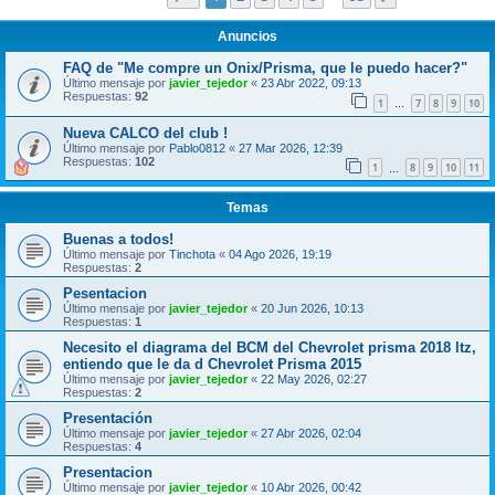
Anuncios
FAQ de "Me compre un Onix/Prisma, que le puedo hacer?"
Último mensaje por
javier_tejedor
«
23 Abr 2022, 09:13
Respuestas:
92
1
7
8
9
10
…
Nueva CALCO del club !
Último mensaje por
Pablo0812
«
27 Mar 2026, 12:39
Respuestas:
102
1
8
9
10
11
…
Temas
Buenas a todos!
Último mensaje por
Tinchota
«
04 Ago 2026, 19:19
Respuestas:
2
Pesentacion
Último mensaje por
javier_tejedor
«
20 Jun 2026, 10:13
Respuestas:
1
Necesito el diagrama del BCM del Chevrolet prisma 2018 ltz,
entiendo que le da d Chevrolet Prisma 2015
Último mensaje por
javier_tejedor
«
22 May 2026, 02:27
Respuestas:
2
Presentación
Último mensaje por
javier_tejedor
«
27 Abr 2026, 02:04
Respuestas:
4
Presentacion
Último mensaje por
javier_tejedor
«
10 Abr 2026, 00:42