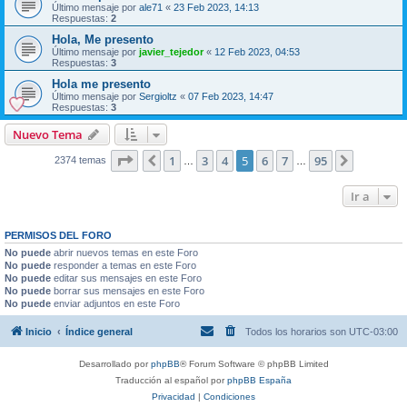
Último mensaje por
ale71
«
23 Feb 2023, 14:13
Respuestas:
2
Hola, Me presento
Último mensaje por
javier_tejedor
«
12 Feb 2023, 04:53
Respuestas:
3
Hola me presento
Último mensaje por
Sergioltz
«
07 Feb 2023, 14:47
Respuestas:
3
Nuevo Tema
Página
5
de
95
1
3
4
5
6
7
95
Anterior
Siguient
2374 temas
…
…
Ir a
PERMISOS DEL FORO
No puede
abrir nuevos temas en este Foro
No puede
responder a temas en este Foro
No puede
editar sus mensajes en este Foro
No puede
borrar sus mensajes en este Foro
No puede
enviar adjuntos en este Foro
Inicio
Índice general
Todos los horarios son
UTC-03:00
Desarrollado por
phpBB
® Forum Software © phpBB Limited
Traducción al español por
phpBB España
Privacidad
|
Condiciones