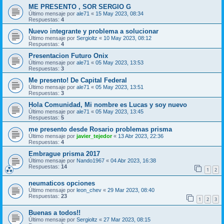
ME PRESENTO , SOR SERGIO G
Último mensaje por
ale71
«
15 May 2023, 08:34
Respuestas:
4
Nuevo integrante y problema a solucionar
Último mensaje por
Sergioltz
«
10 May 2023, 08:12
Respuestas:
4
Presentacion Futuro Onix
Último mensaje por
ale71
«
05 May 2023, 13:53
Respuestas:
3
Me presento! De Capital Federal
Último mensaje por
ale71
«
05 May 2023, 13:51
Respuestas:
3
Hola Comunidad, Mi nombre es Lucas y soy nuevo
Último mensaje por
ale71
«
05 May 2023, 13:45
Respuestas:
5
me presento desde Rosario problemas prisma
Último mensaje por
javier_tejedor
«
13 Abr 2023, 22:36
Respuestas:
4
Embrague prisma 2017
Último mensaje por
Nando1967
«
04 Abr 2023, 16:38
Respuestas:
14
1
2
neumaticos opciones
Último mensaje por
leon_chev
«
29 Mar 2023, 08:40
Respuestas:
23
1
2
3
Buenas a todos!!
Último mensaje por
Sergioltz
«
27 Mar 2023, 08:15