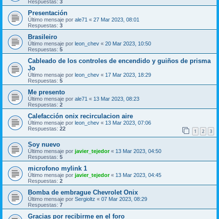
Respuestas:
3
Presentación
Último mensaje por
ale71
«
27 Mar 2023, 08:01
Respuestas:
3
Brasileiro
Último mensaje por
leon_chev
«
20 Mar 2023, 10:50
Respuestas:
5
Cableado de los controles de encendido y guiños de prisma
Jo
Último mensaje por
leon_chev
«
17 Mar 2023, 18:29
Respuestas:
5
Me presento
Último mensaje por
ale71
«
13 Mar 2023, 08:23
Respuestas:
2
Calefacción onix recirculacion aire
Último mensaje por
leon_chev
«
13 Mar 2023, 07:06
Respuestas:
22
1
2
3
Soy nuevo
Último mensaje por
javier_tejedor
«
13 Mar 2023, 04:50
Respuestas:
5
microfono mylink 1
Último mensaje por
javier_tejedor
«
13 Mar 2023, 04:45
Respuestas:
2
Bomba de embrague Chevrolet Onix
Último mensaje por
Sergioltz
«
07 Mar 2023, 08:29
Respuestas:
7
Gracias por recibirme en el foro