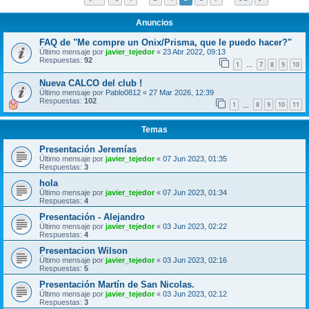
Anuncios
FAQ de "Me compre un Onix/Prisma, que le puedo hacer?"
Último mensaje por
javier_tejedor
«
23 Abr 2022, 09:13
Respuestas:
92
1
7
8
9
10
…
Nueva CALCO del club !
Último mensaje por
Pablo0812
«
27 Mar 2026, 12:39
Respuestas:
102
1
8
9
10
11
…
Temas
Presentación Jeremías
Último mensaje por
javier_tejedor
«
07 Jun 2023, 01:35
Respuestas:
3
hola
Último mensaje por
javier_tejedor
«
07 Jun 2023, 01:34
Respuestas:
4
Presentación - Alejandro
Último mensaje por
javier_tejedor
«
03 Jun 2023, 02:22
Respuestas:
4
Presentacion Wilson
Último mensaje por
javier_tejedor
«
03 Jun 2023, 02:16
Respuestas:
5
Presentación Martín de San Nicolas.
Último mensaje por
javier_tejedor
«
03 Jun 2023, 02:12
Respuestas:
3