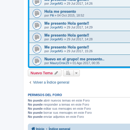
por
JorgeMG
»
29 Jul 2017, 14:26
Hola me presento
por
Pili
»
04 Oct 2015, 18:52
Me presento Hola gente!!
por
JorgeMG
»
29 Jul 2017, 14:29
Me presento Hola gente!!
por
JorgeMG
»
29 Jul 2017, 14:28
Me presento Hola gente!!
por
JorgeMG
»
29 Jul 2017, 15:26
Nuevo en el grupo! me presento..
por
MauryOnix29
»
01 Ago 2017, 00:35
Nuevo Tema
Volver a Índice general
PERMISOS DEL FORO
No puede
abrir nuevos temas en este Foro
No puede
responder a temas en este Foro
No puede
editar sus mensajes en este Foro
No puede
borrar sus mensajes en este Foro
No puede
enviar adjuntos en este Foro
Inicio
Índice general