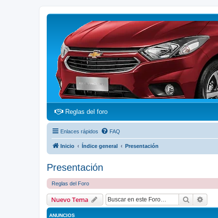
(Opens a new tab)
Reglas del foro
Enlaces rápidos
FAQ
Inicio
Índice general
Presentación
Presentación
Reglas del Foro
Buscar
Bús
Nuevo Tema
ANUNCIOS