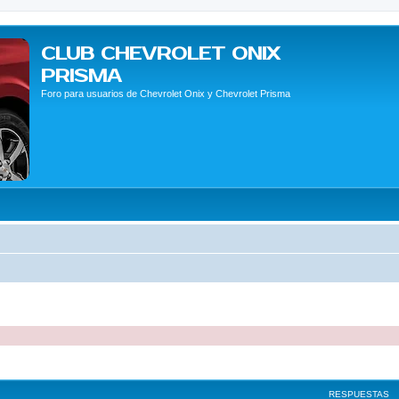
CLUB CHEVROLET ONIX
PRISMA
Foro para usuarios de Chevrolet Onix y Chevrolet Prisma
queda avanzada
RESPUESTAS