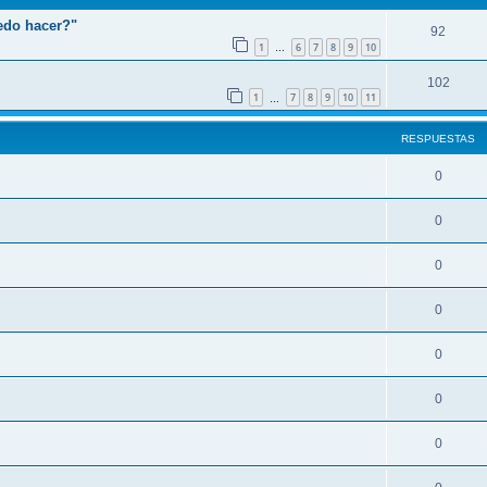
edo hacer?"
92
1
6
7
8
9
10
…
102
1
7
8
9
10
11
…
RESPUESTAS
0
0
0
0
0
0
0