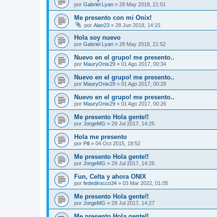
por
Gabriel Lyan
»
28 May 2018, 21:51
Me presento con mi Onix!
por
Alan23
»
28 Jun 2018, 14:15
Hola soy nuevo
por
Gabriel Lyan
»
28 May 2018, 21:52
Nuevo en el grupo! me presento..
por
MauryOnix29
»
01 Ago 2017, 00:34
Nuevo en el grupo! me presento..
por
MauryOnix29
»
01 Ago 2017, 00:28
Nuevo en el grupo! me presento..
por
MauryOnix29
»
01 Ago 2017, 00:26
Me presento Hola gente!!
por
JorgeMG
»
29 Jul 2017, 14:25
Hola me presento
por
Pili
»
04 Oct 2015, 18:52
Me presento Hola gente!!
por
JorgeMG
»
29 Jul 2017, 14:26
Fun, Celta y ahora ONIX
por
fededirocco34
»
03 Mar 2022, 01:05
Me presento Hola gente!!
por
JorgeMG
»
29 Jul 2017, 14:27
Me presento Hola gente!!