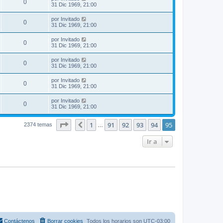
0
31 Dic 1969, 21:00
por
Invitado
0
31 Dic 1969, 21:00
por
Invitado
0
31 Dic 1969, 21:00
por
Invitado
0
31 Dic 1969, 21:00
por
Invitado
0
31 Dic 1969, 21:00
por
Invitado
0
31 Dic 1969, 21:00
Página
95
de
95
1
91
92
93
94
95
Anterior
2374 temas
…
Ir a
Contáctenos
Borrar cookies
Todos los horarios son
UTC-03:00