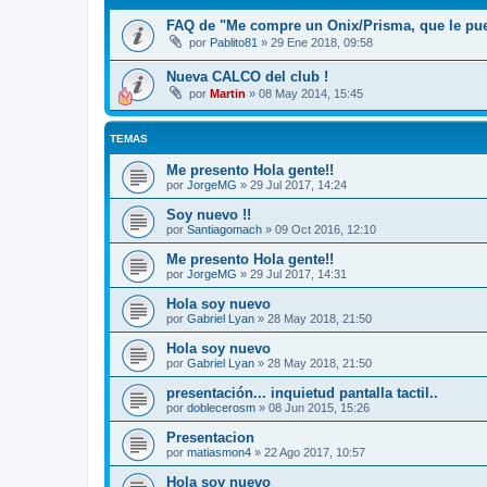
FAQ de "Me compre un Onix/Prisma, que le pu
por
Pablito81
»
29 Ene 2018, 09:58
Nueva CALCO del club !
por
Martin
»
08 May 2014, 15:45
TEMAS
Me presento Hola gente!!
por
JorgeMG
»
29 Jul 2017, 14:24
Soy nuevo !!
por
Santiagomach
»
09 Oct 2016, 12:10
Me presento Hola gente!!
por
JorgeMG
»
29 Jul 2017, 14:31
Hola soy nuevo
por
Gabriel Lyan
»
28 May 2018, 21:50
Hola soy nuevo
por
Gabriel Lyan
»
28 May 2018, 21:50
presentación... inquietud pantalla tactil..
por
doblecerosm
»
08 Jun 2015, 15:26
Presentacion
por
matiasmon4
»
22 Ago 2017, 10:57
Hola soy nuevo