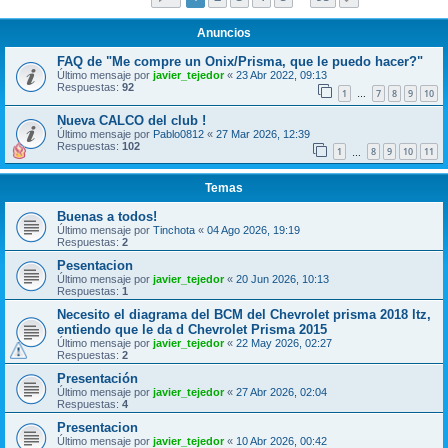
Anuncios
FAQ de "Me compre un Onix/Prisma, que le puedo hacer?"
Último mensaje por
javier_tejedor
«
23 Abr 2022, 09:13
Respuestas:
92
1
7
8
9
10
…
Nueva CALCO del club !
Último mensaje por
Pablo0812
«
27 Mar 2026, 12:39
Respuestas:
102
1
8
9
10
11
…
Temas
Buenas a todos!
Último mensaje por
Tinchota
«
04 Ago 2026, 19:19
Respuestas:
2
Pesentacion
Último mensaje por
javier_tejedor
«
20 Jun 2026, 10:13
Respuestas:
1
Necesito el diagrama del BCM del Chevrolet prisma 2018 ltz,
entiendo que le da d Chevrolet Prisma 2015
Último mensaje por
javier_tejedor
«
22 May 2026, 02:27
Respuestas:
2
Presentación
Último mensaje por
javier_tejedor
«
27 Abr 2026, 02:04
Respuestas:
4
Presentacion
Último mensaje por
javier_tejedor
«
10 Abr 2026, 00:42