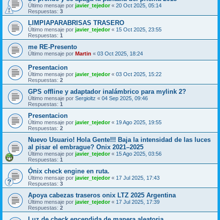
Último mensaje por
javier_tejedor
«
20 Oct 2025, 05:14
Respuestas:
3
LIMPIAPARABRISAS TRASERO
Último mensaje por
javier_tejedor
«
15 Oct 2025, 23:55
Respuestas:
1
me RE-Presento
Último mensaje por
Martin
«
03 Oct 2025, 18:24
Presentacion
Último mensaje por
javier_tejedor
«
03 Oct 2025, 15:22
Respuestas:
2
GPS offline y adaptador inalámbrico para mylink 2?
Último mensaje por
Sergioltz
«
04 Sep 2025, 09:46
Respuestas:
1
Presentacion
Último mensaje por
javier_tejedor
«
19 Ago 2025, 19:55
Respuestas:
2
Nuevo Usuario! Hola Gente!!! Baja la intensidad de las luces
al pisar el embrague? Onix 2021–2025
Último mensaje por
javier_tejedor
«
15 Ago 2025, 03:56
Respuestas:
1
Ónix check engine en ruta.
Último mensaje por
javier_tejedor
«
17 Jul 2025, 17:43
Respuestas:
3
Apoya cabezas traseros onix LTZ 2025 Argentina
Último mensaje por
javier_tejedor
«
17 Jul 2025, 17:39
Respuestas:
2
Luz de check encendida de manera aleatoria