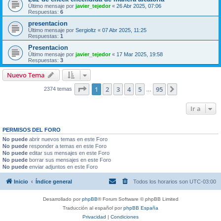
Último mensaje por
javier_tejedor
«
26 Abr 2025, 07:06
Respuestas:
6
presentacion
Último mensaje por
Sergioltz
«
07 Abr 2025, 11:25
Respuestas:
1
Presentacion
Último mensaje por
javier_tejedor
«
17 Mar 2025, 19:58
Respuestas:
3
Nuevo Tema
Página
1
de
95
1
2
3
4
5
95
Siguiente
2374 temas
…
Ir a
PERMISOS DEL FORO
No puede
abrir nuevos temas en este Foro
No puede
responder a temas en este Foro
No puede
editar sus mensajes en este Foro
No puede
borrar sus mensajes en este Foro
No puede
enviar adjuntos en este Foro
Inicio
Índice general
Todos los horarios son
UTC-03:00
Desarrollado por
phpBB
® Forum Software © phpBB Limited
Traducción al español por
phpBB España
Privacidad
|
Condiciones