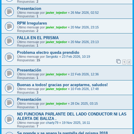
Respuestas:
2
Presentacion
Último mensaje por
javier_tejedor
«
26 Mar 2026, 02:52
Respuestas:
1
RPM Irregulares
Último mensaje por
javier_tejedor
«
20 Mar 2026, 23:15
Respuestas:
2
FALLA EN EL PRISMA
Último mensaje por
javier_tejedor
«
20 Mar 2026, 23:13
Respuestas:
1
Problema electro queda prendido
Último mensaje por
Sergioltz
«
23 Feb 2026, 10:19
Respuestas:
15
1
2
Presentación
Último mensaje por
javier_tejedor
«
22 Feb 2026, 12:36
Respuestas:
1
Buenas a todos! gracias por aceptarme, saludos!
Último mensaje por
javier_tejedor
«
10 Feb 2026, 17:48
Respuestas:
3
Presentación
Último mensaje por
javier_tejedor
«
28 Dic 2025, 03:15
Respuestas:
1
NO FUNCIONA PARLANTE DEL LADO CONDUCTOR NI LAS
ALERTA DE BALIZA .
Último mensaje por
charly79
«
19 Nov 2025, 16:11
Respuestas:
7
Se prende y se apaga la pantalla del prisma 2018