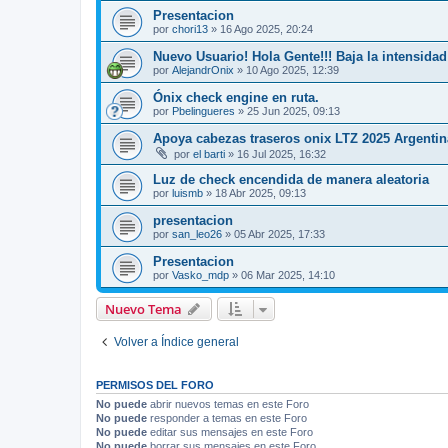
Presentacion
por
chori13
»
16 Ago 2025, 20:24
Nuevo Usuario! Hola Gente!!! Baja la intensida
por
AlejandrOnix
»
10 Ago 2025, 12:39
Ónix check engine en ruta.
por
Pbelingueres
»
25 Jun 2025, 09:13
Apoya cabezas traseros onix LTZ 2025 Argentin
por
el barti
»
16 Jul 2025, 16:32
Luz de check encendida de manera aleatoria
por
luismb
»
18 Abr 2025, 09:13
presentacion
por
san_leo26
»
05 Abr 2025, 17:33
Presentacion
por
Vasko_mdp
»
06 Mar 2025, 14:10
Nuevo Tema
Volver a Índice general
PERMISOS DEL FORO
No puede
abrir nuevos temas en este Foro
No puede
responder a temas en este Foro
No puede
editar sus mensajes en este Foro
No puede
borrar sus mensajes en este Foro