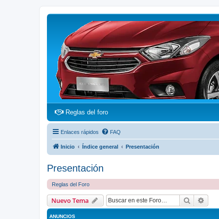
(Opens a new tab)
Reglas del foro
Enlaces rápidos
FAQ
Inicio
Índice general
Presentación
Presentación
Reglas del Foro
Buscar
Bús
Nuevo Tema
ANUNCIOS