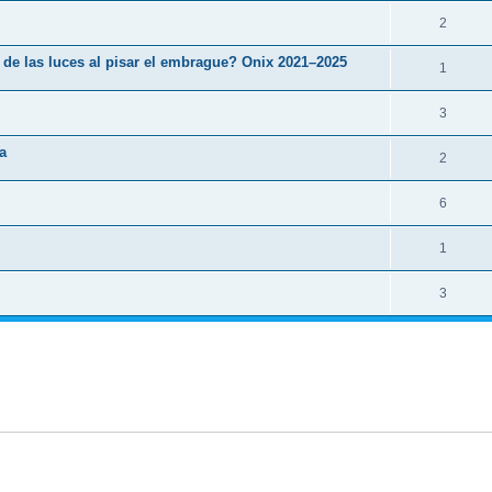
2
d de las luces al pisar el embrague? Onix 2021–2025
1
3
a
2
6
1
3