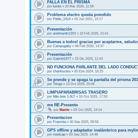
FALLA EN EL PRISMA
por
luixito
»
20 Mar 2026, 11:58
Problema electro queda prendido
por
Pablo_1414
»
03 Jun 2021, 15:17
Presentación
por
arielmartin1203
»
18 Feb 2026, 15:41
Buenas a todos! gracias por aceptarme, saludo
por
Campugaby
»
08 Feb 2026, 13:37
Presentación
por
Gabriel1977
»
25 Dic 2025, 12:43
NO FUNCIONA PARLANTE DEL LADO CONDUCTO
por
charlesctes
»
05 Ene 2024, 18:25
Se prende y se apaga la pantalla del prisma 20
por
Tonga
»
13 Oct 2025, 20:06
LIMPIAPARABRISAS TRASERO
por
Milo ónix 1.0LT
»
10 Oct 2025, 17:50
me RE-Presento
por
Martin
»
03 Oct 2025, 18:24
Presentacion
por
Franreta
»
30 Sep 2025, 09:55
GPS offline y adaptador inalámbrico para myli
por
misticap
»
03 Sep 2025, 14:46