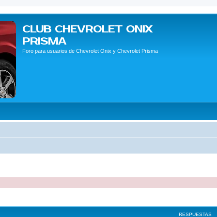
CLUB CHEVROLET ONIX
PRISMA
Foro para usuarios de Chevrolet Onix y Chevrolet Prisma
queda avanzada
RESPUESTAS