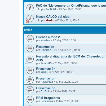
FAQ de "Me compre un Onix/Prisma, que le pu
por
Pablito81
»
29 Ene 2018, 09:58
Nueva CALCO del club !
por
Martin
»
08 May 2014, 15:45
TEMAS
Buenas a todos!
por
labadies
»
22 May 2026, 13:06
Pesentacion
por
Damian2017
»
17 Jun 2026, 11:30
Necesito el diagrama del BCM del Chevrolet pri
2015
por
Jeramt19
»
20 May 2026, 08:59
Presentación
por
Julio01
»
21 Abr 2026, 10:48
Presentacion
por
Pablo0812
»
27 Mar 2026, 12:20
Presentacion
por
CUCHU
»
23 Mar 2026, 09:29
RPM Irregulares
por
Fedescola
»
19 Mar 2026, 09:48