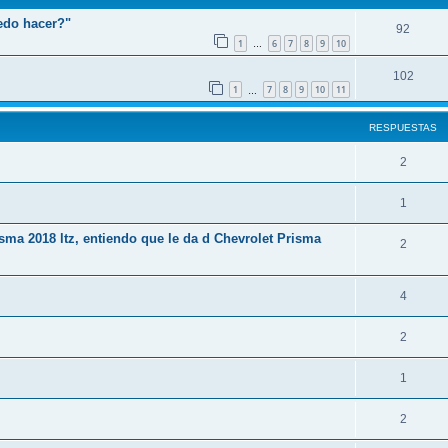
edo hacer?"
92
1
6
7
8
9
10
…
102
1
7
8
9
10
11
…
RESPUESTAS
2
1
sma 2018 ltz, entiendo que le da d Chevrolet Prisma
2
4
2
1
2