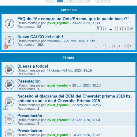
Anuncios
FAQ de "Me compre un Onix/Prisma, que le puedo hacer?"
Último mensaje por
javier_tejedor
«
23 Abr 2022, 09:13
Respuestas:
92
1
7
8
9
10
…
Nueva CALCO del club !
Último mensaje por
Pablo0812
«
27 Mar 2026, 12:39
Respuestas:
102
1
8
9
10
11
…
Temas
Buenas a todos!
Último mensaje por
Tinchota
«
04 Ago 2026, 19:19
Respuestas:
2
Pesentacion
Último mensaje por
javier_tejedor
«
20 Jun 2026, 10:13
Respuestas:
1
Necesito el diagrama del BCM del Chevrolet prisma 2018 ltz,
entiendo que le da d Chevrolet Prisma 2015
Último mensaje por
javier_tejedor
«
22 May 2026, 02:27
Respuestas:
2
Presentación
Último mensaje por
javier_tejedor
«
27 Abr 2026, 02:04
Respuestas:
4
Presentacion
Último mensaje por
javier_tejedor
«
10 Abr 2026, 00:42