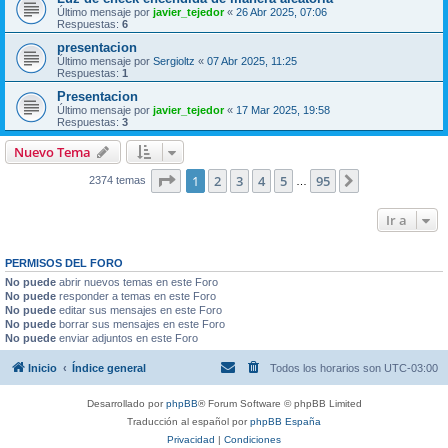
Último mensaje por
javier_tejedor
«
26 Abr 2025, 07:06
Respuestas:
6
presentacion
Último mensaje por
Sergioltz
«
07 Abr 2025, 11:25
Respuestas:
1
Presentacion
Último mensaje por
javier_tejedor
«
17 Mar 2025, 19:58
Respuestas:
3
Nuevo Tema
Página
1
de
95
1
2
3
4
5
95
Siguiente
2374 temas
…
Ir a
PERMISOS DEL FORO
No puede
abrir nuevos temas en este Foro
No puede
responder a temas en este Foro
No puede
editar sus mensajes en este Foro
No puede
borrar sus mensajes en este Foro
No puede
enviar adjuntos en este Foro
Inicio
Índice general
Todos los horarios son
UTC-03:00
Desarrollado por
phpBB
® Forum Software © phpBB Limited
Traducción al español por
phpBB España
Privacidad
|
Condiciones