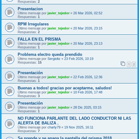
Respuestas:
2
Presentacion
Último mensaje por
javier_tejedor
«
26 Mar 2026, 02:52
Respuestas:
1
RPM Irregulares
Último mensaje por
javier_tejedor
«
20 Mar 2026, 23:15
Respuestas:
2
FALLA EN EL PRISMA
Último mensaje por
javier_tejedor
«
20 Mar 2026, 23:13
Respuestas:
1
Problema electro queda prendido
Último mensaje por
Sergioltz
«
23 Feb 2026, 10:19
Respuestas:
15
1
2
Presentación
Último mensaje por
javier_tejedor
«
22 Feb 2026, 12:36
Respuestas:
1
Buenas a todos! gracias por aceptarme, saludos!
Último mensaje por
javier_tejedor
«
10 Feb 2026, 17:48
Respuestas:
3
Presentación
Último mensaje por
javier_tejedor
«
28 Dic 2025, 03:15
Respuestas:
1
NO FUNCIONA PARLANTE DEL LADO CONDUCTOR NI LAS
ALERTA DE BALIZA .
Último mensaje por
charly79
«
19 Nov 2025, 16:11
Respuestas:
7
Se prende y se apaga la pantalla del prisma 2018