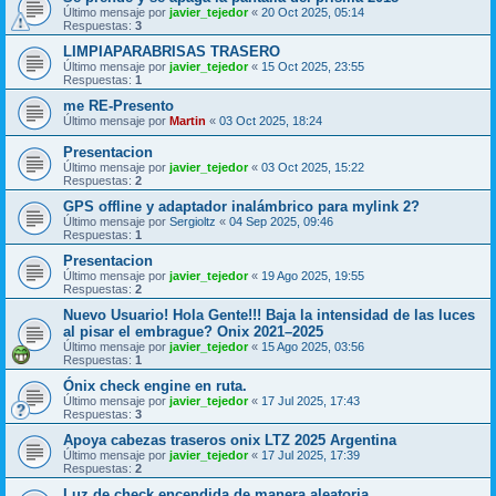
Último mensaje por
javier_tejedor
«
20 Oct 2025, 05:14
Respuestas:
3
LIMPIAPARABRISAS TRASERO
Último mensaje por
javier_tejedor
«
15 Oct 2025, 23:55
Respuestas:
1
me RE-Presento
Último mensaje por
Martin
«
03 Oct 2025, 18:24
Presentacion
Último mensaje por
javier_tejedor
«
03 Oct 2025, 15:22
Respuestas:
2
GPS offline y adaptador inalámbrico para mylink 2?
Último mensaje por
Sergioltz
«
04 Sep 2025, 09:46
Respuestas:
1
Presentacion
Último mensaje por
javier_tejedor
«
19 Ago 2025, 19:55
Respuestas:
2
Nuevo Usuario! Hola Gente!!! Baja la intensidad de las luces
al pisar el embrague? Onix 2021–2025
Último mensaje por
javier_tejedor
«
15 Ago 2025, 03:56
Respuestas:
1
Ónix check engine en ruta.
Último mensaje por
javier_tejedor
«
17 Jul 2025, 17:43
Respuestas:
3
Apoya cabezas traseros onix LTZ 2025 Argentina
Último mensaje por
javier_tejedor
«
17 Jul 2025, 17:39
Respuestas:
2
Luz de check encendida de manera aleatoria