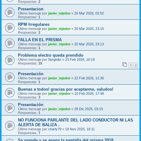
Respuestas:
2
Presentacion
Último mensaje por
javier_tejedor
«
26 Mar 2026, 02:52
Respuestas:
1
RPM Irregulares
Último mensaje por
javier_tejedor
«
20 Mar 2026, 23:15
Respuestas:
2
FALLA EN EL PRISMA
Último mensaje por
javier_tejedor
«
20 Mar 2026, 23:13
Respuestas:
1
Problema electro queda prendido
Último mensaje por
Sergioltz
«
23 Feb 2026, 10:19
Respuestas:
15
1
2
Presentación
Último mensaje por
javier_tejedor
«
22 Feb 2026, 12:36
Respuestas:
1
Buenas a todos! gracias por aceptarme, saludos!
Último mensaje por
javier_tejedor
«
10 Feb 2026, 17:48
Respuestas:
3
Presentación
Último mensaje por
javier_tejedor
«
28 Dic 2025, 03:15
Respuestas:
1
NO FUNCIONA PARLANTE DEL LADO CONDUCTOR NI LAS
ALERTA DE BALIZA .
Último mensaje por
charly79
«
19 Nov 2025, 16:11
Respuestas:
7
Se prende y se apaga la pantalla del prisma 2018