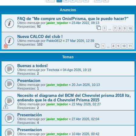
Anuncios
FAQ de "Me compre un Onix/Prisma, que le puedo hacer?"
Último mensaje por
javier_tejedor
«
23 Abr 2022, 09:13
Respuestas:
92
1
7
8
9
10
…
Nueva CALCO del club !
Último mensaje por
Pablo0812
«
27 Mar 2026, 12:39
Respuestas:
102
1
8
9
10
11
…
Temas
Buenas a todos!
Último mensaje por
Tinchota
«
04 Ago 2026, 19:19
Respuestas:
2
Pesentacion
Último mensaje por
javier_tejedor
«
20 Jun 2026, 10:13
Respuestas:
1
Necesito el diagrama del BCM del Chevrolet prisma 2018 ltz,
entiendo que le da d Chevrolet Prisma 2015
Último mensaje por
javier_tejedor
«
22 May 2026, 02:27
Respuestas:
2
Presentación
Último mensaje por
javier_tejedor
«
27 Abr 2026, 02:04
Respuestas:
4
Presentacion
Último mensaje por
javier_tejedor
«
10 Abr 2026, 00:42