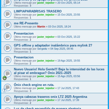
Último mensaje por
javier_tejedor
«
20 Oct 2025, 05:14
Respuestas:
3
LIMPIAPARABRISAS TRASERO
Último mensaje por
javier_tejedor
«
15 Oct 2025, 23:55
Respuestas:
1
me RE-Presento
Último mensaje por
Martin
«
03 Oct 2025, 18:24
Presentacion
Último mensaje por
javier_tejedor
«
03 Oct 2025, 15:22
Respuestas:
2
GPS offline y adaptador inalámbrico para mylink 2?
Último mensaje por
Sergioltz
«
04 Sep 2025, 09:46
Respuestas:
1
Presentacion
Último mensaje por
javier_tejedor
«
19 Ago 2025, 19:55
Respuestas:
2
Nuevo Usuario! Hola Gente!!! Baja la intensidad de las luces
al pisar el embrague? Onix 2021–2025
Último mensaje por
javier_tejedor
«
15 Ago 2025, 03:56
Respuestas:
1
Ónix check engine en ruta.
Último mensaje por
javier_tejedor
«
17 Jul 2025, 17:43
Respuestas:
3
Apoya cabezas traseros onix LTZ 2025 Argentina
Último mensaje por
javier_tejedor
«
17 Jul 2025, 17:39
Respuestas:
2
Luz de check encendida de manera aleatoria