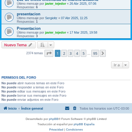
Último mensaje por
javier_tejedor
«
26 Abr 2025, 07:06
Respuestas:
6
presentacion
Último mensaje por
Sergioltz
«
07 Abr 2025, 11:25
Respuestas:
1
Presentacion
Último mensaje por
javier_tejedor
«
17 Mar 2025, 19:58
Respuestas:
3
Nuevo Tema
Página
1
de
95
1
2
3
4
5
95
Siguiente
2374 temas
…
Ir a
PERMISOS DEL FORO
No puede
abrir nuevos temas en este Foro
No puede
responder a temas en este Foro
No puede
editar sus mensajes en este Foro
No puede
borrar sus mensajes en este Foro
No puede
enviar adjuntos en este Foro
Inicio
Índice general
Todos los horarios son
UTC-03:00
Desarrollado por
phpBB
® Forum Software © phpBB Limited
Traducción al español por
phpBB España
Privacidad
|
Condiciones