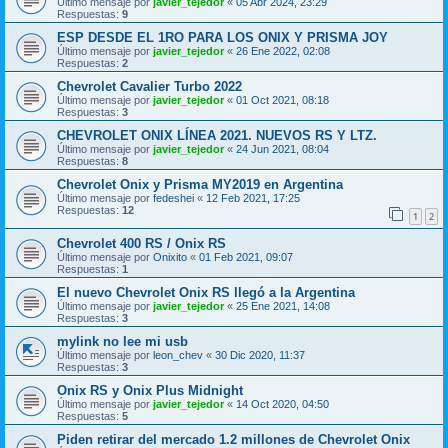
Último mensaje por
javier_tejedor
«
05 Abr 2024, 23:29
Respuestas:
9
ESP DESDE EL 1RO PARA LOS ONIX Y PRISMA JOY
Último mensaje por
javier_tejedor
«
26 Ene 2022, 02:08
Respuestas:
2
Chevrolet Cavalier Turbo 2022
Último mensaje por
javier_tejedor
«
01 Oct 2021, 08:18
Respuestas:
3
CHEVROLET ONIX LÍNEA 2021. NUEVOS RS Y LTZ.
Último mensaje por
javier_tejedor
«
24 Jun 2021, 08:04
Respuestas:
8
Chevrolet Onix y Prisma MY2019 en Argentina
Último mensaje por
fedeshei
«
12 Feb 2021, 17:25
Respuestas:
12
1
2
Chevrolet 400 RS / Onix RS
Último mensaje por
Onixito
«
01 Feb 2021, 09:07
Respuestas:
1
El nuevo Chevrolet Onix RS llegó a la Argentina
Último mensaje por
javier_tejedor
«
25 Ene 2021, 14:08
Respuestas:
3
mylink no lee mi usb
Último mensaje por
leon_chev
«
30 Dic 2020, 11:37
Respuestas:
3
Onix RS y Onix Plus Midnight
Último mensaje por
javier_tejedor
«
14 Oct 2020, 04:50
Respuestas:
5
Piden retirar del mercado 1.2 millones de Chevrolet Onix