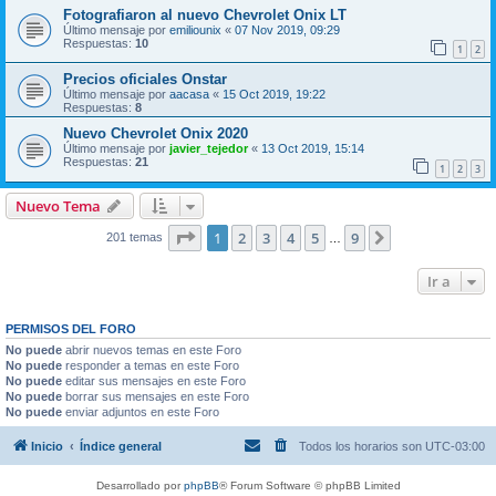
Fotografiaron al nuevo Chevrolet Onix LT
Último mensaje por
emiliounix
«
07 Nov 2019, 09:29
Respuestas:
10
1
2
Precios oficiales Onstar
Último mensaje por
aacasa
«
15 Oct 2019, 19:22
Respuestas:
8
Nuevo Chevrolet Onix 2020
Último mensaje por
javier_tejedor
«
13 Oct 2019, 15:14
Respuestas:
21
1
2
3
Nuevo Tema
Página
1
de
9
1
2
3
4
5
9
Siguiente
201 temas
…
Ir a
PERMISOS DEL FORO
No puede
abrir nuevos temas en este Foro
No puede
responder a temas en este Foro
No puede
editar sus mensajes en este Foro
No puede
borrar sus mensajes en este Foro
No puede
enviar adjuntos en este Foro
Inicio
Índice general
Todos los horarios son
UTC-03:00
Desarrollado por
phpBB
® Forum Software © phpBB Limited