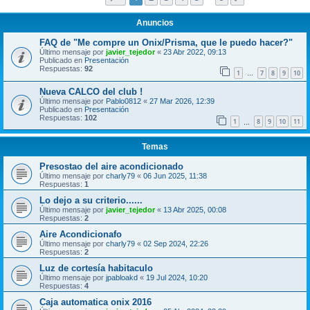
Anuncios
FAQ de "Me compre un Onix/Prisma, que le puedo hacer?"
Último mensaje por
javier_tejedor
«
23 Abr 2022, 09:13
Publicado en
Presentación
Respuestas:
92
1
7
8
9
10
…
Nueva CALCO del club !
Último mensaje por
Pablo0812
«
27 Mar 2026, 12:39
Publicado en
Presentación
Respuestas:
102
1
8
9
10
11
…
Temas
Presostao del aire acondicionado
Último mensaje por
charly79
«
06 Jun 2025, 11:38
Respuestas:
1
Lo dejo a su criterio......
Último mensaje por
javier_tejedor
«
13 Abr 2025, 00:08
Respuestas:
2
Aire Acondicionafo
Último mensaje por
charly79
«
02 Sep 2024, 22:26
Respuestas:
2
Luz de cortesía habitaculo
Último mensaje por
jpabloakd
«
19 Jul 2024, 10:20
Respuestas:
4
Caja automatica onix 2016