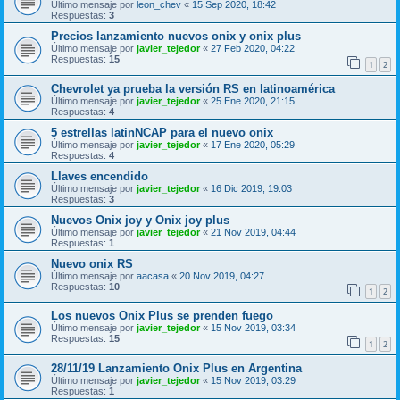
Último mensaje por
leon_chev
«
15 Sep 2020, 18:42
Respuestas:
3
Precios lanzamiento nuevos onix y onix plus
Último mensaje por
javier_tejedor
«
27 Feb 2020, 04:22
Respuestas:
15
1
2
Chevrolet ya prueba la versión RS en latinoamérica
Último mensaje por
javier_tejedor
«
25 Ene 2020, 21:15
Respuestas:
4
5 estrellas latinNCAP para el nuevo onix
Último mensaje por
javier_tejedor
«
17 Ene 2020, 05:29
Respuestas:
4
Llaves encendido
Último mensaje por
javier_tejedor
«
16 Dic 2019, 19:03
Respuestas:
3
Nuevos Onix joy y Onix joy plus
Último mensaje por
javier_tejedor
«
21 Nov 2019, 04:44
Respuestas:
1
Nuevo onix RS
Último mensaje por
aacasa
«
20 Nov 2019, 04:27
Respuestas:
10
1
2
Los nuevos Onix Plus se prenden fuego
Último mensaje por
javier_tejedor
«
15 Nov 2019, 03:34
Respuestas:
15
1
2
28/11/19 Lanzamiento Onix Plus en Argentina
Último mensaje por
javier_tejedor
«
15 Nov 2019, 03:29
Respuestas:
1