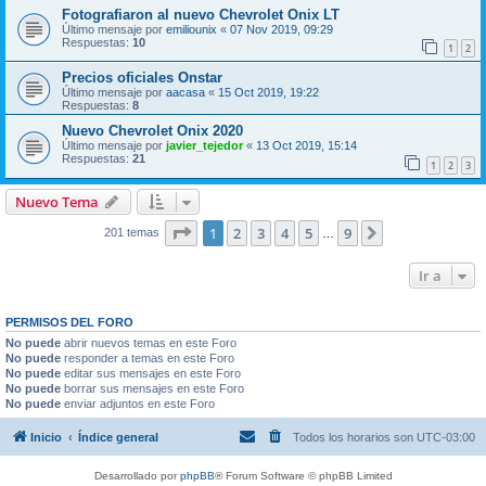
Fotografiaron al nuevo Chevrolet Onix LT
Último mensaje por
emiliounix
«
07 Nov 2019, 09:29
Respuestas:
10
1
2
Precios oficiales Onstar
Último mensaje por
aacasa
«
15 Oct 2019, 19:22
Respuestas:
8
Nuevo Chevrolet Onix 2020
Último mensaje por
javier_tejedor
«
13 Oct 2019, 15:14
Respuestas:
21
1
2
3
Nuevo Tema
Página
1
de
9
1
2
3
4
5
9
Siguiente
201 temas
…
Ir a
PERMISOS DEL FORO
No puede
abrir nuevos temas en este Foro
No puede
responder a temas en este Foro
No puede
editar sus mensajes en este Foro
No puede
borrar sus mensajes en este Foro
No puede
enviar adjuntos en este Foro
Inicio
Índice general
Todos los horarios son
UTC-03:00
Desarrollado por
phpBB
® Forum Software © phpBB Limited