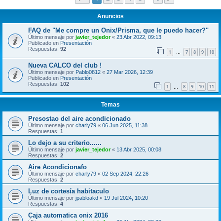
Anuncios
FAQ de "Me compre un Onix/Prisma, que le puedo hacer?"
Último mensaje por
javier_tejedor
«
23 Abr 2022, 09:13
Publicado en
Presentación
Respuestas:
92
1
7
8
9
10
…
Nueva CALCO del club !
Último mensaje por
Pablo0812
«
27 Mar 2026, 12:39
Publicado en
Presentación
Respuestas:
102
1
8
9
10
11
…
Temas
Presostao del aire acondicionado
Último mensaje por
charly79
«
06 Jun 2025, 11:38
Respuestas:
1
Lo dejo a su criterio......
Último mensaje por
javier_tejedor
«
13 Abr 2025, 00:08
Respuestas:
2
Aire Acondicionafo
Último mensaje por
charly79
«
02 Sep 2024, 22:26
Respuestas:
2
Luz de cortesía habitaculo
Último mensaje por
jpabloakd
«
19 Jul 2024, 10:20
Respuestas:
4
Caja automatica onix 2016