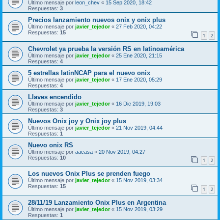
Último mensaje por
leon_chev
«
15 Sep 2020, 18:42
Respuestas:
3
Precios lanzamiento nuevos onix y onix plus
Último mensaje por
javier_tejedor
«
27 Feb 2020, 04:22
Respuestas:
15
1
2
Chevrolet ya prueba la versión RS en latinoamérica
Último mensaje por
javier_tejedor
«
25 Ene 2020, 21:15
Respuestas:
4
5 estrellas latinNCAP para el nuevo onix
Último mensaje por
javier_tejedor
«
17 Ene 2020, 05:29
Respuestas:
4
Llaves encendido
Último mensaje por
javier_tejedor
«
16 Dic 2019, 19:03
Respuestas:
3
Nuevos Onix joy y Onix joy plus
Último mensaje por
javier_tejedor
«
21 Nov 2019, 04:44
Respuestas:
1
Nuevo onix RS
Último mensaje por
aacasa
«
20 Nov 2019, 04:27
Respuestas:
10
1
2
Los nuevos Onix Plus se prenden fuego
Último mensaje por
javier_tejedor
«
15 Nov 2019, 03:34
Respuestas:
15
1
2
28/11/19 Lanzamiento Onix Plus en Argentina
Último mensaje por
javier_tejedor
«
15 Nov 2019, 03:29
Respuestas:
1