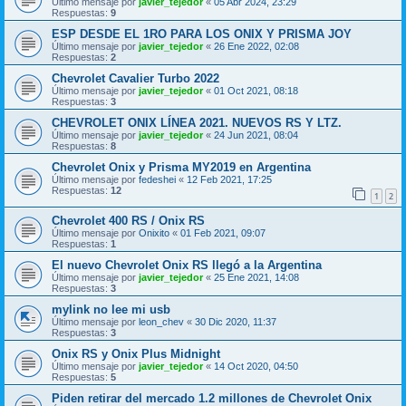
Último mensaje por
javier_tejedor
«
05 Abr 2024, 23:29
Respuestas:
9
ESP DESDE EL 1RO PARA LOS ONIX Y PRISMA JOY
Último mensaje por
javier_tejedor
«
26 Ene 2022, 02:08
Respuestas:
2
Chevrolet Cavalier Turbo 2022
Último mensaje por
javier_tejedor
«
01 Oct 2021, 08:18
Respuestas:
3
CHEVROLET ONIX LÍNEA 2021. NUEVOS RS Y LTZ.
Último mensaje por
javier_tejedor
«
24 Jun 2021, 08:04
Respuestas:
8
Chevrolet Onix y Prisma MY2019 en Argentina
Último mensaje por
fedeshei
«
12 Feb 2021, 17:25
Respuestas:
12
1
2
Chevrolet 400 RS / Onix RS
Último mensaje por
Onixito
«
01 Feb 2021, 09:07
Respuestas:
1
El nuevo Chevrolet Onix RS llegó a la Argentina
Último mensaje por
javier_tejedor
«
25 Ene 2021, 14:08
Respuestas:
3
mylink no lee mi usb
Último mensaje por
leon_chev
«
30 Dic 2020, 11:37
Respuestas:
3
Onix RS y Onix Plus Midnight
Último mensaje por
javier_tejedor
«
14 Oct 2020, 04:50
Respuestas:
5
Piden retirar del mercado 1.2 millones de Chevrolet Onix